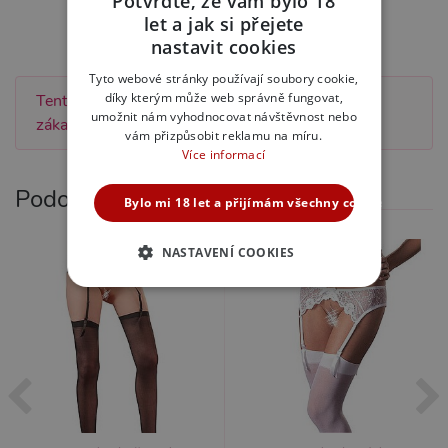
Potvrďte, že vám bylo 18
Ohodnotit tento produkt
let a jak si přejete
CZECH
nastavit cookies
SLOVAK
Tyto webové stránky používají soubory cookie,
díky kterým může web správně fungovat,
Tento produkt zatím nebyl hodnocen žádným
ENGLISH
umožnit nám vyhodnocovat návštěvnost nebo
zákazníkem.
vám přizpůsobit reklamu na míru.
Více informací
Podobné produkty
Bylo mi 18 let a přijímám všechny cookies
NASTAVENÍ COOKIES
NEZBYTNĚ NUTNÉ
ANALYTICKÉ
MARKETINGOVÉ
FUNKČNÍ