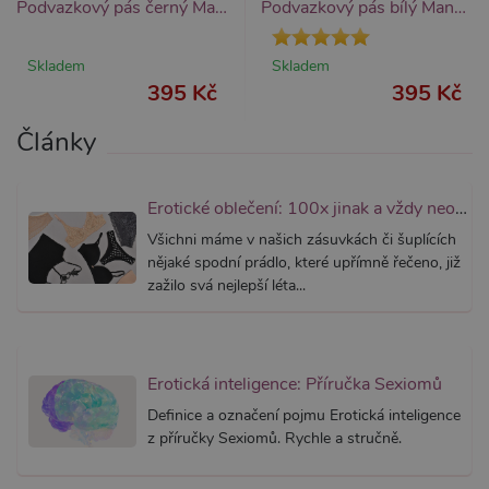
Podvazkový pás černý Mandy Mystery
Podvazkový pás bílý Mandy Mystery
Nezbytně nutné
Analytické
Marketingové
Funkční
Skladem
Skladem
Nezbytně nutné soubory cookie umožňují
395 Kč
395 Kč
základní funkce webových stránek, jako je
přihlášení uživatele a správa účtu. Webové
Články
stránky nelze bez nezbytně nutných souborů
cookie správně používat.
Název
Provider / Doména
Vyprší
Popis
Erotické oblečení: 100x jinak a vždy neodolatelně sexy
CookieScriptConsent
1 rok 1
Tento s
CookieScript
měsíc
cookie 
Všichni máme v našich zásuvkách či šuplících
.xsexshop.cz
služba 
nějaké spodní prádlo, které upřímně řečeno, již
Script.c
zapamat
zažilo svá nejlepší léta...
předvol
souhlas
soubory
návštěvn
nutné, 
banner 
Erotická inteligence: Příručka Sexiomů
Cookie-
Script.
Definice a označení pojmu Erotická inteligence
fungova
správně
z příručky Sexiomů. Rychle a stručně.
_ga_SX4YNVLNP9
.xsexshop.cz
1 rok 1
Tento s
měsíc
cookie j