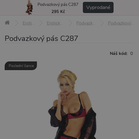
Podvazkový pás C287
MENU
Vyprodané
295 Kč
Erotické pomůcky
Erotické prádlo a oblečení
Podvazky a podvazkové pásy
Podvazkový pás C287
Podvazkový pás C287
Náš kód:
0
Poslední šance