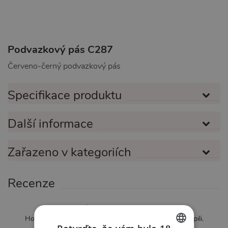
Podvazkový pás C287
Červeno-černý podvazkový pás
Specifikace produktu
Další informace
Zařazeno v kategoriích
Recenze
Zatím nebylo hodnoceno
Hodnotit mohou pouze zákazníci kteří produkt zakoupili.