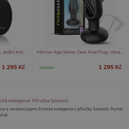
Black and Silver Wells (Black), anální kolík s vibrací a ovladačem
IntoYou App Series Zack Anal Plug, vibrační anální kolík s aplikací
1 295 Kč
1 295 Kč
Skladem
ická inteligence: Příručka Sexiomů
ice a označení pojmu Erotická inteligence z příručky Sexiomů. Rychle
učně.