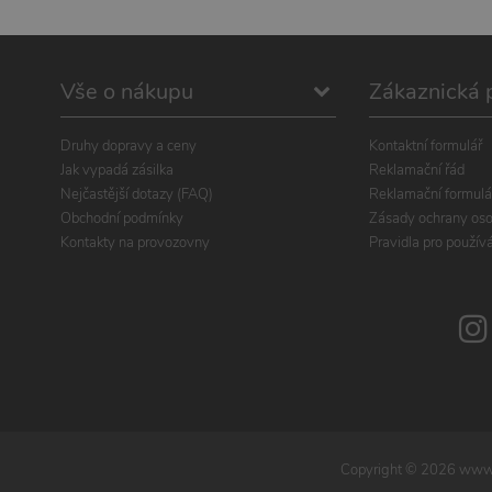
Vše o nákupu
Zákaznická 
Druhy dopravy a ceny
Kontaktní formulář
Jak vypadá zásilka
Reklamační řád
Nejčastější dotazy (FAQ)
Reklamační formulá
Obchodní podmínky
Zásady ochrany oso
Kontakty na provozovny
Pravidla pro použív
Copyright ©
2026
www.