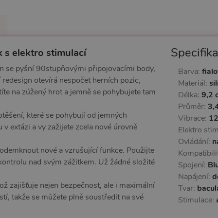
Specifik
 s elektro stimulací
son se pyšní 90stupňovými připojovacími body,
Barva:
fial
í redesign otevírá nespočet herních pozic,
Materiál:
si
títe na zúžený hrot a jemně se pohybujete tam
Délka:
9,2 
Průměr:
3,
potěšení, které se pohybují od jemných
Vibrace:
12
 v extázi a vy zažijete zcela nové úrovně
Elektro sti
Ovládání:
n
 odemknout nové a vzrušující funkce. Použijte
Kompatibili
 kontrolu nad svým zážitkem. Už žádné složité
Spojení:
Bl
Napájení:
d
což zajišťuje nejen bezpečnost, ale i maximální
Tvar:
bacul
stí, takže se můžete plně soustředit na své
Stimulace: