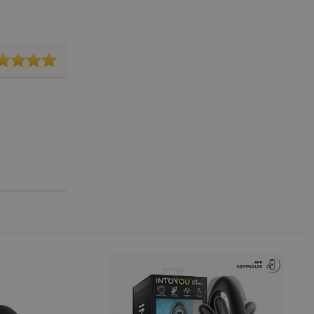
m Správce značek Google k
it, lze jej považovat za
ungovat správně.
S po aktualizaci
 každou z těchto funkcí
ALB).
bor cookie (_GRECAPTCHA)
ezbytný pro správnou
znamná aktualizace běžněji
tu Zopim používaného k
í jedinečných uživatelů
ástí každého požadavku na
h pro analytické přehledy