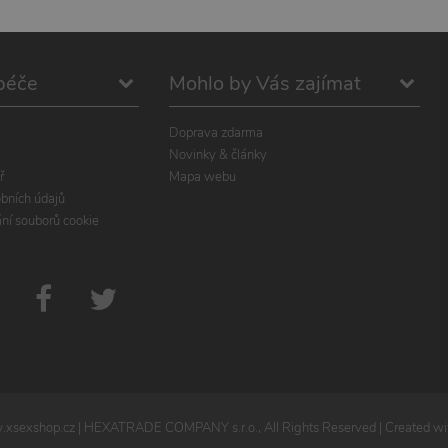
péče
Mohlo by Vás zajímat
Doprava zdarma
Novinky & články
ř
Mapa webu
bních údajů
ání souborů cookie
xsexshop.cz
| HEXATRADE COMPANY s.r.o., All Rights Reserved | Created wit