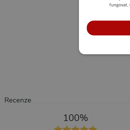
fungovat,
NE
Nezbytně nutné soubory cook
bez nezbytně nutných soubo
Recenze
Název
Pr
100%
CookieScriptConsent
Co
.x