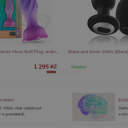
IntoYou App Series Moxy Butt Plug, anální rotační kolík
1 295 Kč
Skladem
 krokem
Erot
ků. Může však nabídnout
Defin
si pravidelně..
a str