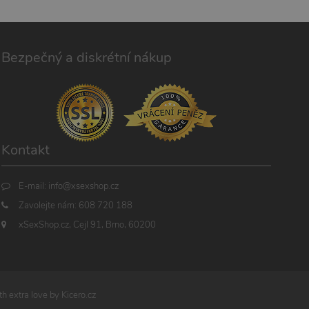
Bezpečný a diskrétní nákup
Kontakt
E-mail:
info@xsexshop.cz
Zavolejte nám:
608 720 188
xSexShop.cz, Cejl 91, Brno, 60200
h extra love by
Kicero.cz