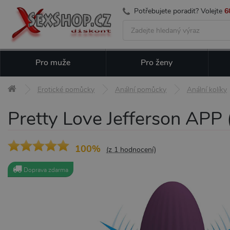
Potřebujete poradit? Volejte
6
Pro muže
Pro ženy
Erotické pomůcky
Anální pomůcky
Anální kolíky
Pretty Love Jefferson APP (P
100%
(z 1 hodnocení)
Doprava zdarma