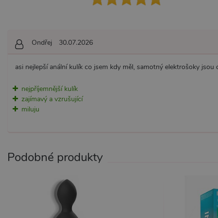
_ga_SX4YNVLNP9
.x
AWSALBCORS
Am
wi
Ondřej
30.07.2026
me
_GRECAPTCHA
Go
ww
asi nejlepší anální kulík co jsem kdy měl, samotný elektrošoky jsou cí
PHPSESSID
PH
.x
nejpříjemnější kulík
zajímavý a vzrušující
miluju
Provider /
Provider /
Název
Název
V
Doména
Doména
_ga
__zlcmid
1
Google LLC
Zendesk Inc.
.xsexshop.cz
.xsexshop.cz
Podobné produkty
m