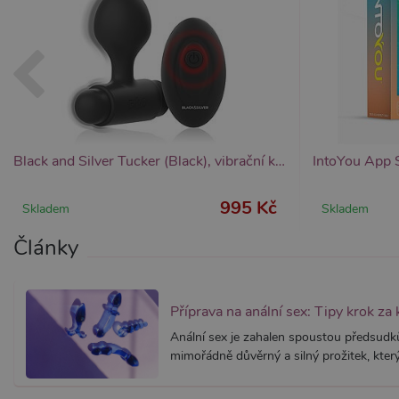
Black and Silver Tucker (Black), vibrační kuličky do análu s ovladačem
995 Kč
Skladem
Skladem
Články
Příprava na anální sex: Tipy krok za
Anální sex je zahalen spoustou předsud
mimořádně důvěrný a silný prožitek, který 