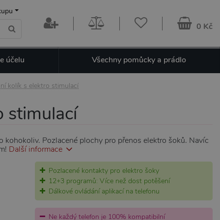
kupu
0 Kč
e účelu
Všechny pomůcky a prádlo
í kolík s elektro stimulací
o stimulací
 kohokoliv. Pozlacené plochy pro přenos elektro šoků. Navíc
em!
Další informace
Pozlacené kontakty pro elektro šoky
12+3 programů: Více než dost potěšení
Dálkové ovládání aplikací na telefonu
Ne každý telefon je 100% kompatibilní