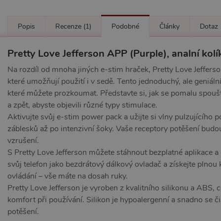
Popis
Recenze
(1)
Podobné
Články
Dotaz
Pretty Love Jefferson APP (Purple), analní kolík
Na rozdíl od mnoha jiných e-stim hraček, Pretty Love Jeffer
které umožňují použití i v sedě. Tento jednoduchý, ale geniáln
které můžete prozkoumat. Představte si, jak se pomalu spouš
a zpět, abyste objevili různé typy stimulace.
Aktivujte svůj e-stim power pack a užijte si vlny pulzujícího 
záblesků až po intenzivní šoky. Vaše receptory potěšení budou
vzrušení.
S Pretty Love Jefferson můžete stáhnout bezplatné aplikace a
svůj telefon jako bezdrátový dálkový ovladač a získejte plnou
ovládání – vše máte na dosah ruky.
Pretty Love Jefferson je vyroben z kvalitního silikonu a ABS, 
komfort při používání. Silikon je hypoalergenní a snadno se či
potěšení.