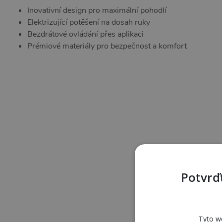
Inovativní design pro maximální pohodlí
Elektrizující potěšení na dosah ruky
Bezdrátové ovládání přes aplikaci
Prémiové materiály pro bezpečnost a komfort
Potvrďt
Tyto w