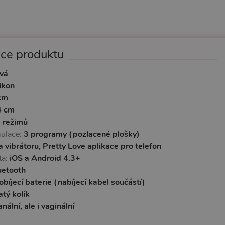
ace produktu
ová
likon
cm
4 cm
 režimů
mulace:
3 programy (pozlacené plošky)
a vibrátoru, Pretty Love aplikace pro telefon
ta:
iOS a Android 4.3+
uetooth
obíjecí baterie (nabíjecí kabel součástí)
atý kolík
anální, ale i vaginální