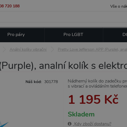
08 720 188
Vše o ná
Pro páry
Pro LGBT
Dl
Anální kolíky vibrační
Pretty Love Jefferson APP (Purple), analn
urple), analní kolík s elektr
Nádherný kolík do zadečku pro
Náš kód:
301778
s vibrací a ovládáním telefon
1 195 Kč
Skladem
Kdy zboží dostanu?