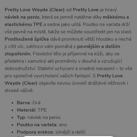
Pretty Love Wayde (Clear)
od
Pretty Love
je hravý
návlek na penis
, která se jemně natáhne díky
měkkému a
elastickému TPE
a sedne jako ulitá. Poutko na varlata drží
vše pevně na místě, takže se můžete soustředit jen na slast.
Prodloužená špička
dává proniknutí větší hloubku a nechá
ji cítit víc, zatímco vám pomáhá s
pevnějším a delším
ztopořením
. Flexibilní tělo je příjemné na kůži, aby se
předehra i samotný akt proměnily v dlouhé a vzrušující
dobrodružství. Stabilní uchycení a snadné nasazení – to vše
pro společné vyvrcholení vašich fantazií. S
Pretty Love
Wayde (Clear)
objevíte novou úroveň dráždivé něžnosti i
divoké vášně.
Barva
: čirá
Materiál
: TPE
Typ
: návlek na penis
Poutko na varlata
: ano
Podpora erekce
: silnější a delší