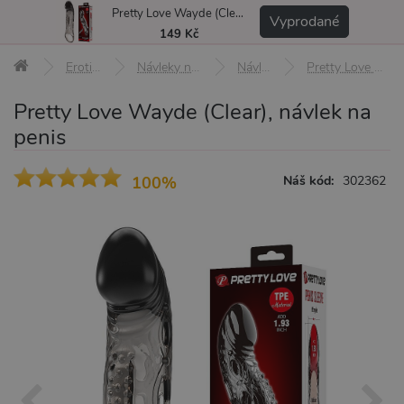
Pretty Love Wayde (Clear), návlek na penis
MENU
Vyprodané
149 Kč
Erotické pomůcky
Návleky na penis, varlata a prsty
Návleky na penis
Pretty Love Wayde (Clear), návlek na penis
Pretty Love Wayde (Clear), návlek na
penis
100%
Náš kód:
302362