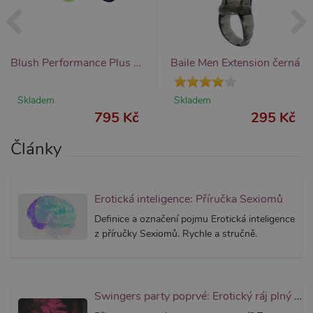
_ga_SX4YNVLNP9
.xsexshop.cz
1 rok 1
Tento s
měsíc
cookie j
přidruž
webům
používa
Blush Performance Plus Flare Cocksling Set, sada penilních kroužků
Baile Men Extension černá
Správce
Google 
načtení 
skriptů
Skladem
Skladem
na strán
Pokud j
795 Kč
295 Kč
použit, l
považov
nezbytn
Články
nutný, 
bez něj 
skripty
fungova
správně
Erotická inteligence: Příručka Sexiomů
AWSALBCORS
7 dní
Pro pokr
Amazon.com Inc.
Definice a označení pojmu Erotická inteligence
podpor
widget-
lepivosti
mediator.zopim.com
z příručky Sexiomů. Rychle a stručně.
případy 
CORS p
aktualiz
Chromi
vytvářím
soubory
Swingers party poprvé: Erotický ráj plný extáze? Průvodce, který ti otevře dveře!
lepivost
každou 