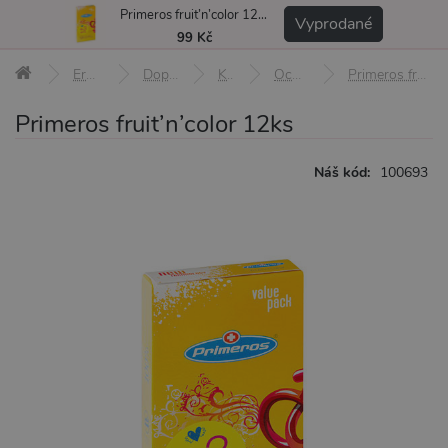
Primeros fruit’n’color 12ks
MENU
Vyprodané
99 Kč
Erotické pomůcky
Doplňky a afrodiziaka
Kondomy
Ochucené kondomy
Primeros fruit’n’color 12ks
Primeros fruit’n’color 12ks
Náš kód:
100693