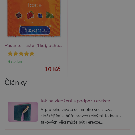
Nezbytně nutné
Analytické
Marketingové
Funkční
Pasante Taste (1ks), ochucený kondom
Nezbytně nutné soubory cookie umožňují
základní funkce webových stránek, jako je
přihlášení uživatele a správa účtu. Webové
stránky nelze bez nezbytně nutných souborů
Skladem
cookie správně používat.
10 Kč
Název
Provider / Doména
Vyprší
Popis
Články
CookieScriptConsent
1 rok 1
Tento s
CookieScript
měsíc
cookie 
.xsexshop.cz
služba 
Script.c
zapamat
Jak na zlepšení a podporu erekce
předvol
souhlas
V průběhu života se mnoho věcí stává
soubory
složitějšími a hůře proveditelnými. Jednou z
návštěvn
nutné, 
takových věcí může být i erekce...
banner 
Cookie-
Script.