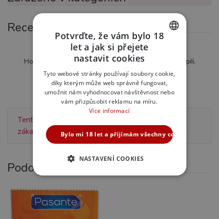
Recenze
Potvrďte, že vám bylo 18
let a jak si přejete
Zatím nebylo hodnoceno
CZECH
nastavit cookies
Hodnotit mohou pouze zákazníci kteří produkt zakoupili.
SLOVAK
Tyto webové stránky používají soubory cookie,
Ohodnotit tento produkt
díky kterým může web správně fungovat,
ENGLISH
umožnit nám vyhodnocovat návštěvnost nebo
vám přizpůsobit reklamu na míru.
Více informací
Tento produkt zatím nebyl hodnocen žádným
zákazníkem.
Bylo mi 18 let a přijímám všechny cookies
NASTAVENÍ COOKIES
Podobné produkty
NEZBYTNĚ NUTNÉ
ANALYTICKÉ
MARKETINGOVÉ
FUNKČNÍ