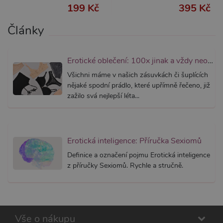
používa
199 Kč
395 Kč
Správce
Google 
načtení 
Články
skriptů
na strán
Pokud j
použit, l
považov
Erotické oblečení: 100x jinak a vždy neodolatelně sexy
nezbytn
nutný, 
Všichni máme v našich zásuvkách či šuplících
bez něj 
skripty
nějaké spodní prádlo, které upřímně řečeno, již
fungova
zažilo svá nejlepší léta...
správně
AWSALBCORS
7 dní
Pro pokr
Amazon.com Inc.
podpor
widget-
lepivosti
mediator.zopim.com
případy 
Erotická inteligence: Příručka Sexiomů
CORS p
aktualiz
Definice a označení pojmu Erotická inteligence
Chromi
vytvářím
z příručky Sexiomů. Rychle a stručně.
soubory
lepivost
každou 
těchto f
lepivost
založen
trvání 
Vše o nákupu
AWSAL