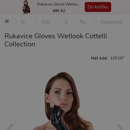
Rukavice Gloves Wetlook Cottelli Collection
MENU
Do košíku
495 Kč
Erotické pomůcky
Erotické prádlo a oblečení
Ozdoby
Rukavičky a návleky
Rukavice Gloves Wetlook Cottelli Collection
Rukavice Gloves Wetlook Cottelli
Collection
Náš kód:
105197