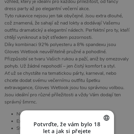
vzhled, který je ideální pro každou příležitost, od fancy
dress party až po elegantní večerní akce.
Tyto rukavice nejsou jen tak obyčejné. Jsou extra dlouhé,
což znamená, že sahají až nad lokty a dodávají Vašemu
outfitu dramatický a elegantní nádech. Perfektní pro ty, kteří
chtějí vyniknout a být středem pozornosti.
Díky kombinaci 92% polyesteru a 8% spandexu jsou
Gloves Wetlook neuvěřitelně pružné a pohodlné.
Přizpůsobí se tvaru Vašich rukou a paží, aniž by omezovaly
pohyb. Už žádné nepohodlí – jen čistý komfort a styl.
Ať už se chystáte na tematickou párty, karneval, nebo
chcete dodat svému večernímu outfitu špetku
extravagance, Gloves Wetlook jsou tou správnou volbou.
Jsou ideální pro různé příležitosti a vždy Vám dodají ten
správný šmrnc.
Neodolatelný Design
Extra Dlouhé Prodloužení
Potvrďte, že vám bylo 18
Stretchy Materiál
let a jak si přejete
CZECH