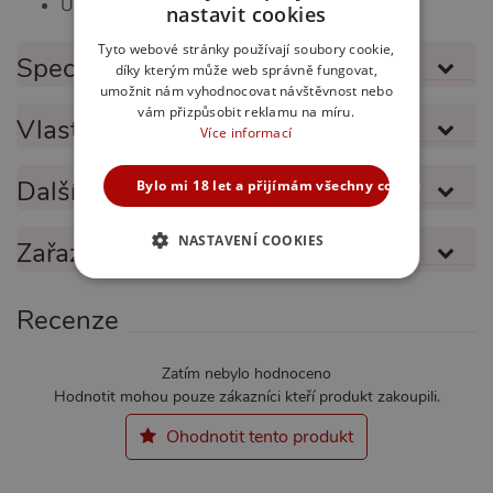
Univerzální Využití
nastavit cookies
SLOVAK
Tyto webové stránky používají soubory cookie,
Specifikace produktu
díky kterým může web správně fungovat,
ENGLISH
umožnit nám vyhodnocovat návštěvnost nebo
vám přizpůsobit reklamu na míru.
Vlastnosti produktu
Více informací
Další informace
Bylo mi 18 let a přijímám všechny cookies
NASTAVENÍ COOKIES
Zařazeno v kategoriích
NEZBYTNĚ NUTNÉ
Recenze
ANALYTICKÉ
MARKETINGOVÉ
FUNKČNÍ
Zatím nebylo hodnoceno
Hodnotit mohou pouze zákazníci kteří produkt zakoupili.
Ohodnotit tento produkt
Nezbytně nutné
Analytické