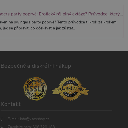
Swingers party poprvé: Erotický ráj plný extáze? Průvodce, který ti otevře dveře!
aven na swingers party poprvé? Tento průvodce ti krok za krokem
, jak se připravit, co očekávat a jak zůstat..
Bezpečný a diskrétní nákup
Kontakt
E-mail:
info@xsexshop.cz
Zavolejte nám:
608 720 188