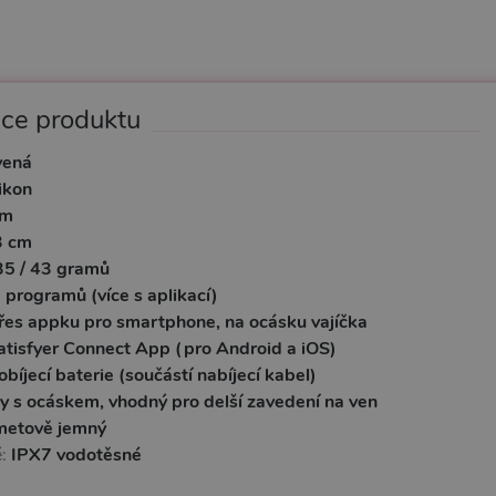
ace produktu
vená
likon
cm
3 cm
35 / 43 gramů
 programů (více s aplikací)
řes appku pro smartphone, na ocásku vajíčka
atisfyer Connect App (pro Android a iOS)
obíjecí baterie (součástí nabíjecí kabel)
ky s ocáskem, vhodný pro delší zavedení na ven
metově jemný
é:
IPX7 vodotěsné