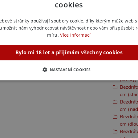
cookies
Venušiny
Vibrační
Venušiny
ebové stránky používají soubory cookie, díky kterým může web 
Vagináln
 umožnit nám vyhodnocovat návštěvnost nebo vám přizpůsobit 
míru.
Více informací
Bezdráto
Dárky p
Bezdráto
Bylo mi 18 let a přijímám všechny cookies
silikon, 
Bezdráto
NASTAVENÍ COOKIES
Bezdráto
(krátký)
ZBYTNĚ NUTNÉ
ANALYTICKÉ
MARKETINGOVÉ
F
Bezdráto
cm (sta
Bezdráto
cm (nad
Nezbytně nutné
Analytické
Marketingové
Funkční
Bezdráto
ie umožňují základní funkce webových stránek, jako je přihlášení uživatele a správa 
cm (dlo
rů cookie správně používat.
Bezdráto
ovider / Doména
Vyprší
Popis