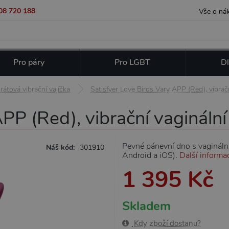
08 720 188
Vše o ná
Pro páry
Pro LGBT
Dl
rátová vibrační vajíčka
Satisfyer Love Birds Vary APP (Red), vibračn
PP (Red), vibrační vaginální
Pevné pánevní dno s vaginální
Náš kód:
301910
Android a iOS).
Další informa
1 395 Kč
Skladem
Kdy zboží dostanu?