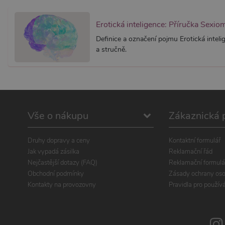
Erotická inteligence: Příručka Sexio
Definice a označení pojmu Erotická intel
a stručně.
Vše o nákupu
Zákaznická 
Druhy dopravy a ceny
Kontaktní formulář
Jak vypadá zásilka
Reklamační řád
Nejčastější dotazy (FAQ)
Reklamační formulá
Obchodní podmínky
Zásady ochrany oso
Kontakty na provozovny
Pravidla pro použív