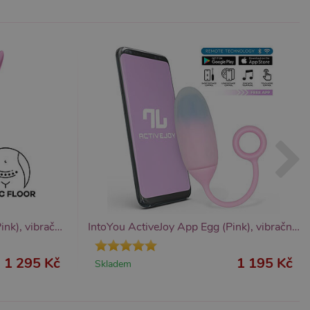
Satisfyer Love Birds 1 APP (Pink), vibrační vaginální kuličky
IntoYou ActiveJoy App Egg (Pink), vibrační vajíčko s ovládáním telefonem
1 295 Kč
1 195 Kč
Skladem