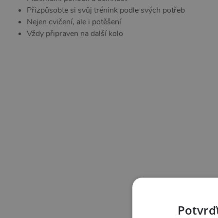
Přizpůsobte si svůj trénink podle svých potřeb
Nejen cvičení, ale i potěšení
Vždy připraven na další kolo
Potvrďt