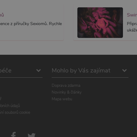
mů
igence z příručky Sexiomů. Rychle
Připr
ukáže
péče
Mohlo by Vás zajímat
Doprava zdarma
Novinky & články
ř
Mapa webu
bních údajů
ání souborů cookie