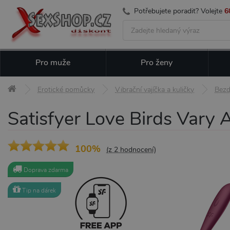
Potřebujete poradit? Volejte
6
Pro muže
Pro ženy
Erotické pomůcky
Vibrační vajíčka a kuličky
Bezd
Satisfyer Love Birds Vary A
100%
(z 2 hodnocení)
Doprava zdarma
Tip na dárek