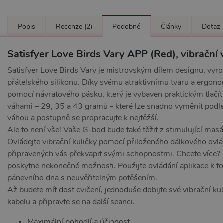
Popis
Recenze
(2)
Podobné
Články
Dotaz
Satisfyer Love Birds Vary APP (Red), vibrační 
Satisfyer Love Birds Vary je mistrovským dílem designu, vyr
přátelského silikonu. Díky svému atraktivnímu tvaru a ergo
pomocí návratového pásku, který je vybaven praktickým tlačí
váhami – 29, 35 a 43 gramů – které lze snadno vyměnit podle
váhou a postupně se propracujte k nejtěžší.
Ale to není vše! Vaše G-bod bude také těžit z stimulující ma
Ovládejte vibrační kuličky pomocí přiloženého dálkového ovl
připravených vás překvapit svými schopnostmi. Chcete více?
poskytne nekonečné možnosti. Použijte ovládání aplikace k t
pánevního dna s neuvěřitelným potěšením.
Až budete mít dost cvičení, jednoduše dobijte své vibrační k
kabelu a připravte se na další seanci.
Maximální pohodlí a účinnost