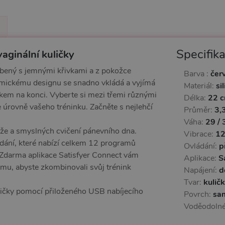
Specifik
vaginální kuličky
obený s jemnými křivkami a z pokožce
Barva :
čer
nomickému designu se snadno vkládá a vyjímá
Materiál:
si
tkem na konci. Vyberte si mezi třemi různými
Délka:
22 
 úrovně vašeho tréninku. Začněte s nejlehčí
Průměr:
3,
Váha:
29 / 
sáže a smyslných cvičení pánevního dna.
Vibrace:
12
ádání, které nabízí celkem 12 programů
Ovládání:
p
 Zdarma aplikace Satisfyer Connect vám
Aplikace:
S
omu, abyste zkombinovali svůj trénink
Napájení:
d
Tvar:
kulič
uličky pomocí přiloženého USB nabíjecího
Povrch:
sa
Voděodoln