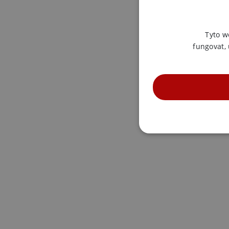
Tyto w
fungovat,
NE
Nezbytně nutné soubory cook
bez nezbytně nutných soubo
Název
Pr