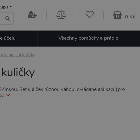
kupu
0 Kč
e účelu
Všechny pomůcky a prádlo
í vaginální kuličky
 kuličky
 činkou. Set kuliček různou vahou, ovládané aplikací (pro
ce