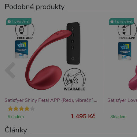
Podobné produkty
Tip na dárek
Tip na dárek
Satisfyer Shiny Petal APP (Red), vibrační vaginální vajíčko
1 495 Kč
Skladem
Skladem
Články