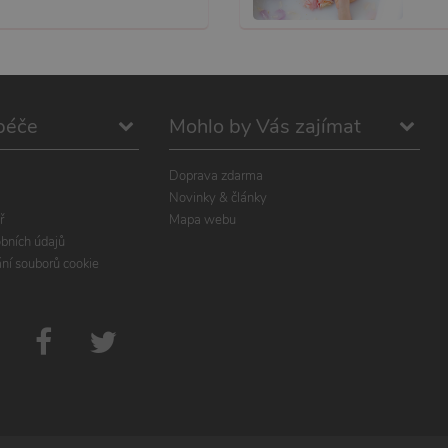
péče
Mohlo by Vás zajímat
Doprava zdarma
Novinky & články
ř
Mapa webu
bních údajů
ání souborů cookie