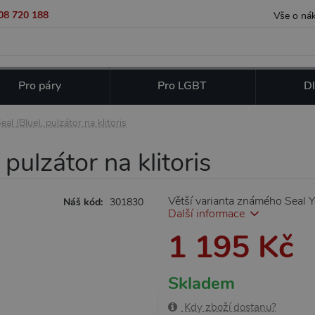
08 720 188
Vše o ná
Pro páry
Pro LGBT
Dl
al (Blue), pulzátor na klitoris
 pulzátor na klitoris
Větší varianta známého Seal Yo
Náš kód:
301830
Další informace
1 195 Kč
Skladem
Kdy zboží dostanu?