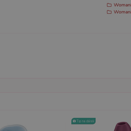
Womani
Womaniz
Nezbytně nutné
Analytické
Marketingové
Funkční
ie umožňují základní funkce webových stránek, jako je přihlášení uživatele a správa 
rů cookie správně používat.
ovider / Doména
Vyprší
Popis
1 rok 1
Tento soubor cookie používá služba Cookie-Script.co
okieScript
měsíc
předvoleb souhlasu se soubory cookie návštěvníků. Je
sexshop.cz
Cookie-Script.com fungoval správně.
sexshop.cz
1 rok 1
Tento soubor cookie je přidružen k webům používající
měsíc
načtení dalších skriptů a kódu na stránku. Pokud je použ
nezbytně nutný, protože bez něj jiné skripty nemusí f
7 dní
Pro pokračující podporu lepivosti s případy použití COR
azon.com Inc.
Chromium vytváříme další soubory cookie lepivosti pro
dget-
lepivosti založených na trvání s názvem AWSALBCORS (
diator.zopim.com
6
Google reCAPTCHA nastaví při spuštění potřebný sou
ogle LLC
měsíců
za účelem provedení analýzy rizik.
w.google.com
1
Tento soubor cookie obsahuje informace o relaci. Je n
P.net
Tip na dárek
měsíc
funkčnost webu.
sexshop.cz