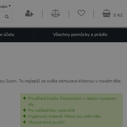
kupu
0 Kč
e účelu
Všechny pomůcky a prádlo
u Soon. To nejlepší ze světa stimulace klitorisu v novém těle.
Prověřená kvalita: Roztomilost s velkým rozsahem
síly
Pro začátečníky i pokročilé
Hygienický materiál: Silikon po celém těle
Oboustranné použití