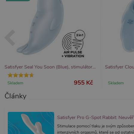
Provider /
Provider /
Název
Název
V
Doména
Doména
_ga
__zlcmid
1
Google LLC
Zendesk Inc.
.xsexshop.cz
.xsexshop.cz
m
Satisfyer Seal You Soon (Blue), stimulátor klitorisu
955 Kč
Skladem
Skladem
Články
Satisfyer Pro G-Spot Rabbit: Neuvěř
Stimulace pomocí tlaku je svým způsobe
intenzivních orgasmů, které se od ostatních