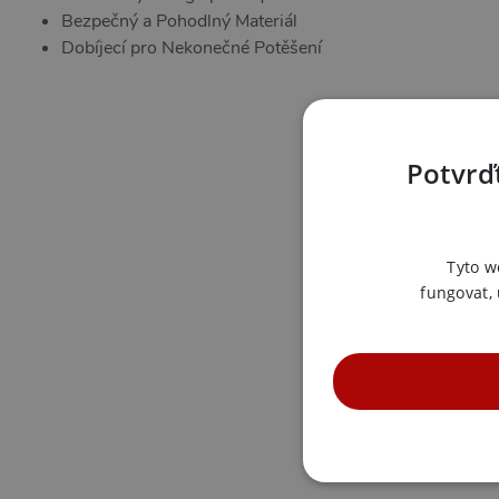
Bezpečný a Pohodlný Materiál
Dobíjecí pro Nekonečné Potěšení
Potvrďt
Tyto w
fungovat,
NE