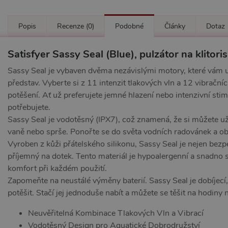
Popis
Recenze
(0)
Podobné
Články
Dotaz
Satisfyer Sassy Seal (Blue), pulzátor na klitoris
Sassy Seal je vybaven dvěma nezávislými motory, které vám u
představ. Vyberte si z 11 intenzit tlakových vln a 12 vibrač
potěšení. Ať už preferujete jemné hlazení nebo intenzivní sti
potřebujete.
Sassy Seal je vodotěsný (IPX7), což znamená, že si můžete užív
vaně nebo sprše. Ponořte se do světa vodních radovánek a ob
Vyroben z kůži přátelského silikonu, Sassy Seal je nejen bezpe
příjemný na dotek. Tento materiál je hypoalergenní a snadno s
komfort při každém použití.
Zapomeňte na neustálé výměny baterií. Sassy Seal je dobíjecí
potěšit. Stačí jej jednoduše nabít a můžete se těšit na hodiny 
Neuvěřitelná Kombinace Tlakových Vln a Vibrací
Vodotěsný Design pro Aquatické Dobrodružství