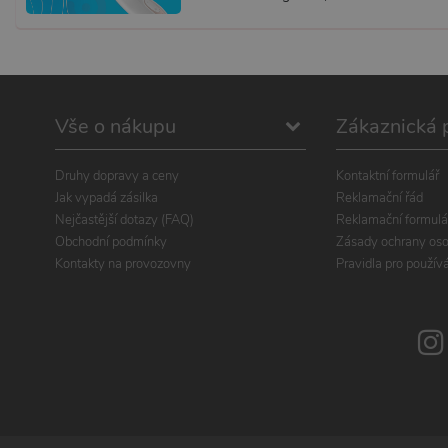
Vše o nákupu
Zákaznická 
Druhy dopravy a ceny
Kontaktní formulář
Jak vypadá zásilka
Reklamační řád
Nejčastější dotazy (FAQ)
Reklamační formulá
Obchodní podmínky
Zásady ochrany oso
Kontakty na provozovny
Pravidla pro použív