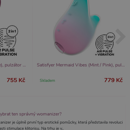
znamná aktualizace běžněji
tu Zopim používaného k
í jedinečných uživatelů
ástí každého požadavku na
h pro analytické přehledy
Satisfyer Pocket Pro 1 (Purple), pulzátor na klitoris
Satisfyer Mermaid Vibes (Mint / Pink), pulzátor na klitoris
755 Kč
779 Kč
Skladem
vybrat ten správný womanizer?
izer je úplně první typ erotické pomůcky, která představila revoluci
asti stimulace klitorisu. Na trhu je v..