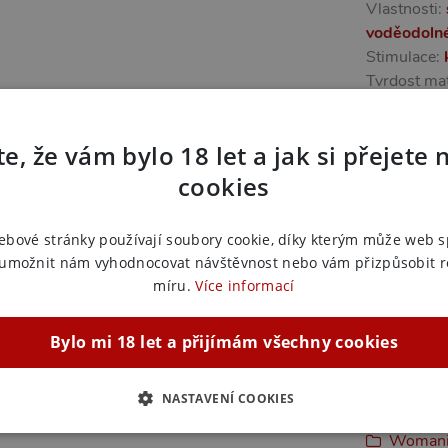
Vlastnosti:
voděodoln
Stimulace:
Tvrdost mat
Napájení:
d
e, že vám bylo 18 let a jak si přejete 
Další in
cookies
Náš kód:
3
EAN:
4061
ebové stránky používají soubory cookie, díky kterým může web 
Výrobce:
Sa
 umožnit nám vyhodnocovat návštěvnost nebo vám přizpůsobit 
míru.
Více informací
Zařazeno
Bylo mi 18 let a přijímám všechny cookies
Vibráto
Womani
Vibrátor
NASTAVENÍ COOKIES
Dárky p
ZBYTNĚ NUTNÉ
ANALYTICKÉ
MARKETINGOVÉ
F
Womanize