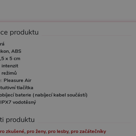
ace produktu
rá
likon, ABS
,5 x 5 cm
 intenzit
 režimů
e:
Pleasure Air
ntuitivní tlačítka
obíjecí baterie (nabíjecí kabel součástí)
:
IPX7 vodotěsný
ti produktu
ro zkušené
,
pro ženy
,
pro lesby
,
pro začátečníky