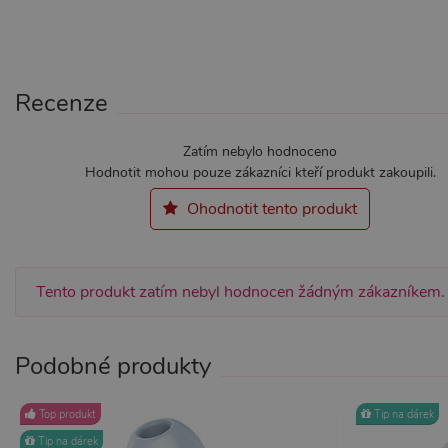
Recenze
Nezbytně nutné soubory cook
bez nezbytně nutných soubo
Zatím nebylo hodnoceno
Název
Pr
Hodnotit mohou pouze zákazníci kteří produkt zakoupili.
CookieScriptConsent
Co
Ohodnotit tento produkt
.x
_ga_SX4YNVLNP9
.x
Tento produkt zatím nebyl hodnocen žádným zákazníkem.
AWSALBCORS
Am
wi
me
Podobné produkty
_GRECAPTCHA
Go
ww
PHPSESSID
PH
Top produkt
Tip na dárek
.x
Tip na dárek