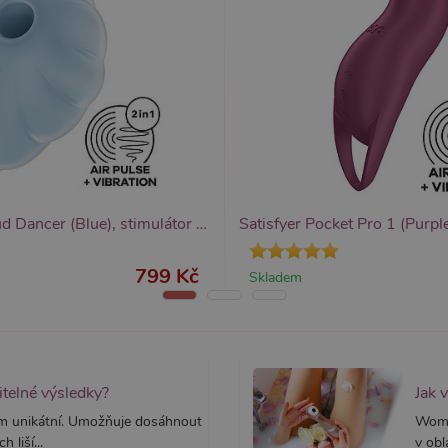
yprší
Vyprší
Popis
Popis
 rok
1 rok
Tento název souboru cookie je spojen s Google Universal Analytics - což je vý
Widget živého chatu nastavuje soubory cookie pro uložení ID živého cha
1
používané analytické služby Google. Tento soubor cookie se používá k rozlišen
identifikaci zařízení napříč návštěvami.
ěsíc
přiřazením náhodně vygenerovaného čísla jako identifikátoru klienta. Je souč
stránku na webu a slouží k výpočtu údajů o návštěvnících, relacích a kampaníc
webů.
Satisfyer Cloud Dancer (Blue), stimulátor klitorisu
799 Kč
Skladem
itelné výsledky?
Jak 
m unikátní. Umožňuje dosáhnout
Woman
 liší...
v obl