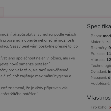
Specifik
možní přizpůsobit si stimulaci podle vašich
Barva:
mod
ních programů a objevte nekonečné možnosti
Materiál:
si
mulaci, Sassy Seal vám poskytne přesně to, co
Rozměry:
9
Pulzace:
11
at jeho společnost nejen v ložnici, ale i ve
Vibrace:
12
jevte nové dimenze potěšení.
Technologi
čný pro vaše tělo, ale také neuvěřitelně
Ovládání:
i
e čistí, což zajišťuje maximální hygienu a
Napájení:
d
Vodotěsný
, což znamená, že je vždy připraven vás
nepřetržitého potěšení.
Vlastnos
Pro koho:
p