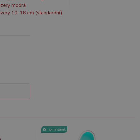
zery modrá
ery 10-16 cm (standardní)
účtu. Webové stránky nelze
m k zapamatování
 nutné, aby banner cookie
m Správce značek Google k
it, lze jej považovat za
ungovat správně.
S po aktualizaci
 každou z těchto funkcí
ALB).
bor cookie (_GRECAPTCHA)
ezbytný pro správnou
Tip na dárek