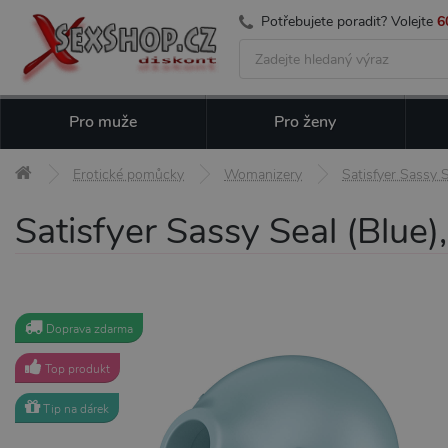
Potřebujete poradit? Volejte
6
Pro muže
Pro ženy
Erotické pomůcky
Womanizery
Satisfyer Sassy Se
Satisfyer Sassy Seal (Blue),
Doprava zdarma
Top produkt
Tip na dárek