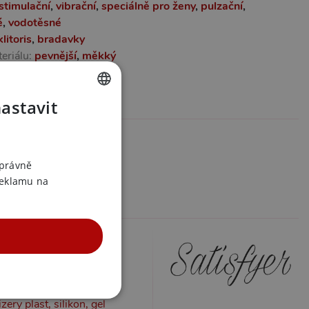
stimulační
,
vibrační
,
speciálně pro ženy
,
pulzační
,
é
,
vodotěsné
klitoris
,
bradavky
eriálu:
pevnější
,
měkký
obíjecí
nastavit
formace
CZECH
01830
SLOVAK
504067780
ENGLISH
správně
tisfyer
reklamu na
 v kategoriích
ry
zery
y na klitoris
ro ženy
UNKČNÍ
ry plast, silikon, gel