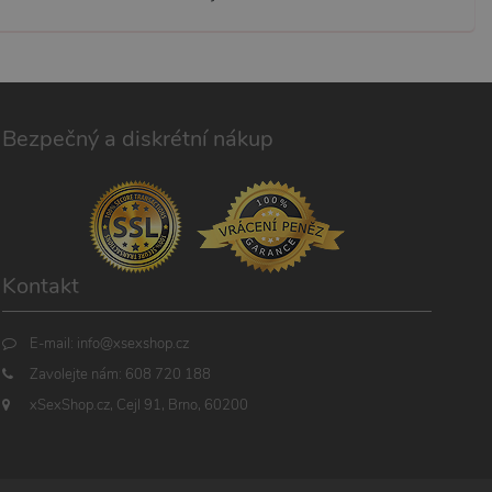
Bezpečný a diskrétní nákup
Kontakt
E-mail:
info@xsexshop.cz
Zavolejte nám:
608 720 188
xSexShop.cz, Cejl 91, Brno, 60200