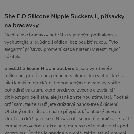
She.E.O Silicone Nipple Suckers L, přísavky
na bradavky
Nechte své bradavky pohrát si s jemným podtlakem a
vychutnejte si svůdné škádlení bez použití rukou. Tyto
elegantní přísavky promění každé hlazení v elektrizující
zážitek.
She.E.O Silicone Nipple Suckers L
jsou vyrobené z
měkkého, pro tělo bezpečného silikonu, který hladí kůži a
láká k dalším dotekům. Jednoduchým stiskem vytvoříte
pohodlné vakuum, které bradavku zvedne a zvýší její
citlivost pro delikátní, ale jasně znatelnou stimulaci. Podtlak
drží sám, takže si užijete dráždivé hands‑free škádlení.
Ohebný materiál se snadno přizpůsobí a hladký povrch
klouže po kůži jako sen. Nasazení i sejmutí je hračka – stačí
jemně nadzvednout okraj a rytmus rozkoše máte zcela pod
kontrolou. Údržba je snadná a rychlá, takže jste připraveni