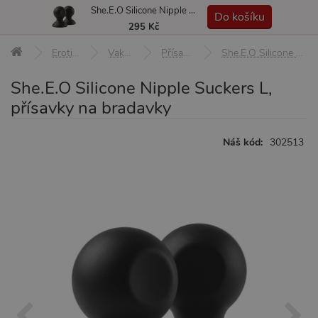
She.E.O Silicone Nipple Suckers L, přísavky na bradavky
MENU
Do košíku
295 Kč
Erotické pomůcky
Vakuové pumpy
Přísavky na bradavky
She.E.O Silicone Nipple Suckers L, přísavky na bradavky
She.E.O Silicone Nipple Suckers L,
přísavky na bradavky
Náš kód:
302513