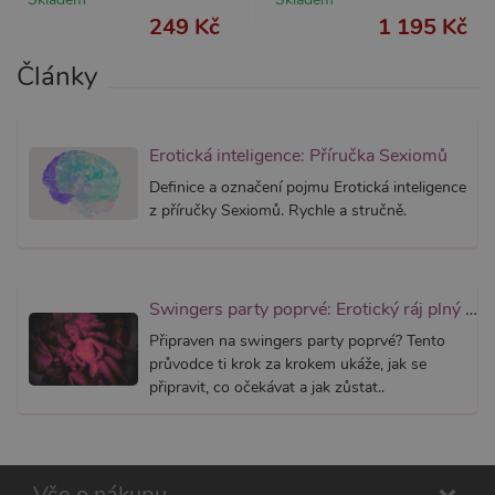
AWSALBCORS
7 dní
Pro pokr
Amazon.com Inc.
249 Kč
1 195 Kč
podpor
widget-
lepivosti
mediator.zopim.com
případy 
Články
CORS p
aktualiz
Chromi
vytvářím
soubory
lepivost
Erotická inteligence: Příručka Sexiomů
každou 
těchto f
Definice a označení pojmu Erotická inteligence
lepivost
z příručky Sexiomů. Rychle a stručně.
založen
trvání 
AWSAL
(ALB).
_GRECAPTCHA
6
Google
Google LLC
měsíců
reCAPT
www.google.com
Swingers party poprvé: Erotický ráj plný extáze? Průvodce, který ti otevře dveře!
nastaví 
spuštěn
Připraven na swingers party poprvé? Tento
potřebn
průvodce ti krok za krokem ukáže, jak se
soubor 
(_GREC
připravit, co očekávat a jak zůstat..
za účel
provede
analýzy r
PHPSESSID
1
Tento s
PHP.net
měsíc
cookie
.xsexshop.cz
Vše o nákupu
obsahuj