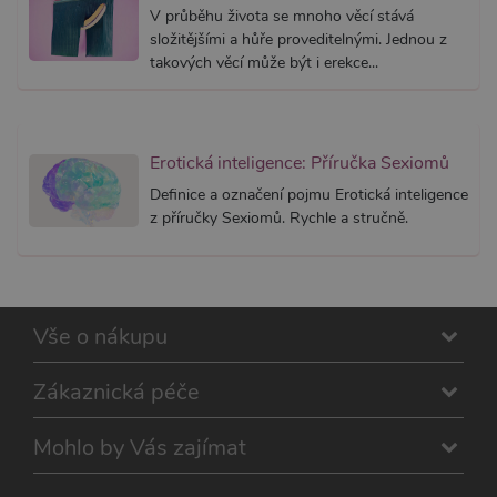
na strán
V průběhu života se mnoho věcí stává
Pokud j
použit, l
složitějšími a hůře proveditelnými. Jednou z
považov
takových věcí může být i erekce...
nezbytn
nutný, 
bez něj 
skripty
fungova
správně
Erotická inteligence: Příručka Sexiomů
AWSALBCORS
7 dní
Pro pokr
Amazon.com Inc.
podpor
Definice a označení pojmu Erotická inteligence
widget-
lepivosti
mediator.zopim.com
z příručky Sexiomů. Rychle a stručně.
případy 
CORS p
aktualiz
Chromi
vytvářím
soubory
lepivost
Vše o nákupu
každou 
těchto f
lepivost
založen
Zákaznická péče
trvání 
AWSAL
(ALB).
Mohlo by Vás zajímat
_GRECAPTCHA
6
Google
Google LLC
měsíců
reCAPT
www.google.com
nastaví 