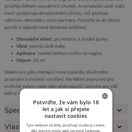
prožitky během sexuálních chvilek. Aromatická vůně máty
navíc podporuje afrodiziakální účinky, což posiluje
vášnivou atmosféru mezi partnery. Ponořte se do libých
pocitů a objevte nové dimenze potěšení.
Stimulační efekt
: pro klitoris a stydké pysky
Vůně
: jemná vůně máty
Aplikace
: nanést tenkou vrstvu na vagínu
Objem
: 30 ml
Ideální pro páry hledající nové způsoby důvěrného
propojení a zvýšení vzrušení. Perfektní doprovod pro
erotické večery nebo jako překvapující vzpruha pro váš
běžný milostný život.
Potvrďte, že vám bylo 18
let a jak si přejete
Specifikace produktu
CZECH
nastavit cookies
SLOVAK
Vlastnosti produktu
Tyto webové stránky používají soubory cookie,
díky kterým může web správně fungovat,
ENGLISH