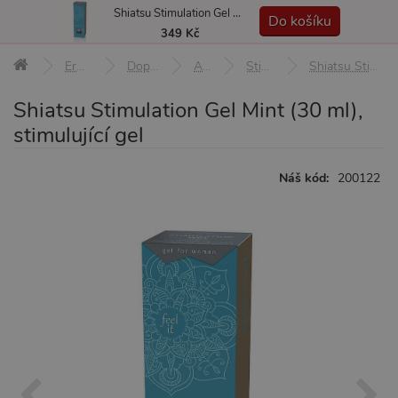
Shiatsu Stimulation Gel Mint (30 ml), stimulující gel
MENU
Do košíku
349 Kč
Erotické pomůcky
Doplňky a afrodiziaka
Afrodiziaka
Stimulace klitorisu
Shiatsu Stimulation Gel Mint (30 ml), stimulující gel
Shiatsu Stimulation Gel Mint (30 ml),
stimulující gel
Náš kód:
200122