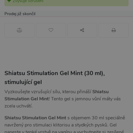
Zvyšuje vzrušení
Prodej již skončil
Shiatsu Stimulation Gel Mint (30 ml),
stimulující gel
Vyzkoušejte vzrušující sílu, kterou přináší
Shiatsu
Stimulation Gel Mint
! Tento gel s jemnou vůní máty vás
zcela uchvátí.
Shiatsu Stimulation Gel Mint
s objemem 30 ml speciálně
navržený pro stimulaci klitorisu a stydkých pysků. Gel
naneste v tenké vrstvě na vagínu a vychutnejte si zesílené