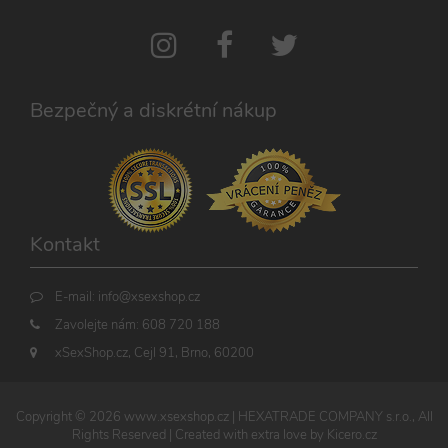
spuštěn
potřebn
soubor 
(_GREC
za účel
provede
analýzy r
Bezpečný a diskrétní nákup
PHPSESSID
1
Tento s
PHP.net
měsíc
cookie
.xsexshop.cz
obsahuj
informa
relaci. Je
nezbytn
správn
funkčno
webu.
Kontakt
E-mail:
info@xsexshop.cz
Zavolejte nám:
608 720 188
Provider /
Název
Vyprší
Popis
xSexShop.cz, Cejl 91, Brno, 60200
Provider /
Doména
Název
Vyprší
Popis
Doména
__zlcmid
1 rok
Widget
Zendesk
živého chatu
_ga
Inc.
1 rok
Tento název
Google LLC
nastavuje
.xsexshop.cz
1
souboru cookie
.xsexshop.cz
Copyright ©
2026
www.xsexshop.cz
| HEXATRADE COMPANY s.r.o., All
soubory
měsíc
je spojen s
Rights Reserved | Created with extra love by
Kicero.cz
cookie pro
Google