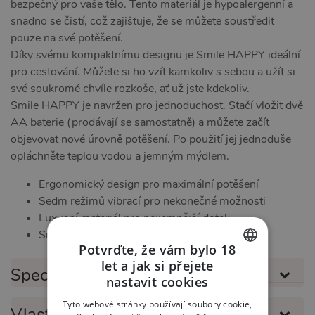
bezpečný pro vaše tělo. Tento materiál je hypoalergenní a
snadno se čistí, což zajišťuje, že se můžete soustředit
pouze na své potěšení.
Díky svému kompaktnímu designu je Smile HAPPY ideální
pro cestování. Můžete si ho vzít kamkoliv s sebou a užít si
své soukromé chvíle rozkoše, ať už jste kdekoliv.
Smile HAPPY je navržen pro jednoduchost. Stačí vložit dvě
AA baterie (prodávají se samostatně) a můžete začít
objevovat nové úrovně potěšení. Po použití jej jednoduše
opláchněte teplou vodou a jemným mýdlem.
Ergonomický design pro maximální potěšení
Sedm režimů vibrací pro nekonečné možnosti
Luxusní materiál pro nejjemnější dotek
Snadné použití a údržba
Potvrďte, že vám bylo 18
let a jak si přejete
Specifikace produktu
CZECH
nastavit cookies
SLOVAK
Tyto webové stránky používají soubory cookie,
Vlastnosti produktu