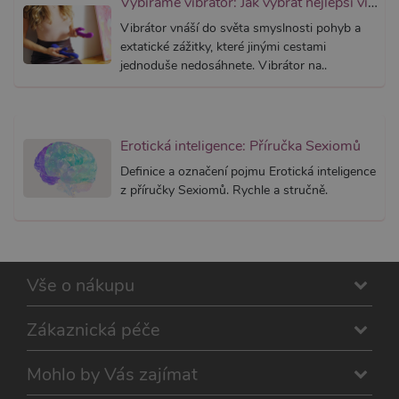
Vybíráme vibrátor: Jak vybrat nejlepší vibrátor?
na strán
Pokud j
Vibrátor vnáší do světa smyslnosti pohyb a
použit, l
extatické zážitky, které jinými cestami
považov
nezbytn
jednoduše nedosáhnete. Vibrátor na..
nutný, 
bez něj 
skripty
fungova
správně
Erotická inteligence: Příručka Sexiomů
AWSALBCORS
7 dní
Pro pokr
Amazon.com Inc.
podpor
widget-
Definice a označení pojmu Erotická inteligence
lepivosti
mediator.zopim.com
případy 
z příručky Sexiomů. Rychle a stručně.
CORS p
aktualiz
Chromi
vytvářím
soubory
lepivost
každou 
Vše o nákupu
těchto f
lepivost
založen
trvání 
Zákaznická péče
AWSAL
(ALB).
Mohlo by Vás zajímat
_GRECAPTCHA
6
Google
Google LLC
měsíců
reCAPT
www.google.com
nastaví 