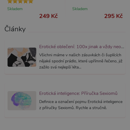
webům
používa
Skladem
Skladem
Správce
Google 
249 Kč
295 Kč
načtení 
skriptů
na strán
Články
Pokud j
použit, l
považov
nezbytn
Erotické oblečení: 100x jinak a vždy neodolatelně sexy
nutný, 
bez něj 
Všichni máme v našich zásuvkách či šuplících
skripty
fungova
nějaké spodní prádlo, které upřímně řečeno, již
správně
zažilo svá nejlepší léta...
AWSALBCORS
7 dní
Pro pokr
Amazon.com Inc.
podpor
widget-
lepivosti
mediator.zopim.com
případy 
CORS p
aktualiz
Erotická inteligence: Příručka Sexiomů
Chromi
vytvářím
Definice a označení pojmu Erotická inteligence
soubory
z příručky Sexiomů. Rychle a stručně.
lepivost
každou 
těchto f
lepivost
založen
trvání 