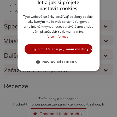
let a jak si přejete
Nezapomenutelný zážitek
CZECH
nastavit cookies
Pro milovníky sladkostí
SLOVAK
Tyto webové stránky používají soubory cookie,
díky kterým může web správně fungovat,
ENGLISH
Specifikace produktu
umožnit nám vyhodnocovat návštěvnost nebo
vám přizpůsobit reklamu na míru.
Více informací
Vlastnosti produktu
Bylo mi 18 let a přijímám všechny cookies
Další informace
NASTAVENÍ COOKIES
Zařazeno v kategoriích
NEZBYTNĚ NUTNÉ
ANALYTICKÉ
Recenze
MARKETINGOVÉ
FUNKČNÍ
Zatím nebylo hodnoceno
Hodnotit mohou pouze zákazníci kteří produkt zakoupili.
Ohodnotit tento produkt
Nezbytně nutné
Analytické