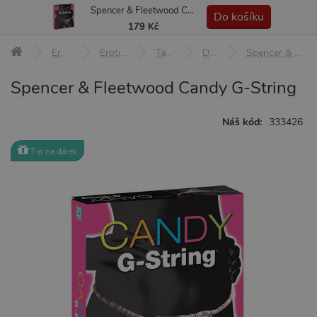
Spencer & Fleetwood Candy G-String
MENU
Do košíku
179 Kč
Erotické pomůcky
Erotické prádlo a oblečení
Tanga a kalhotky
Dámská tanga
Spencer & Fleetwood Candy G-String
Spencer & Fleetwood Candy G-String
Náš kód:
333426
Tip na dárek