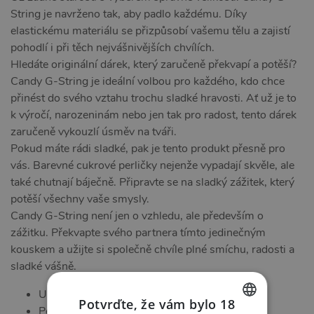
String je navrženo tak, aby padlo každému. Díky
elastickému materiálu se přizpůsobí vašemu tělu a zajistí
pohodlí i při těch nejvášnivějších chvílích.
Hledáte originální dárek, který zaručeně překvapí a potěší?
Candy G-String je ideální volbou pro každého, kdo chce
přinést do svého vztahu trochu sladké hravosti. Ať už je to
k výročí, narozeninám nebo jen tak pro radost, tento dárek
zaručeně vykouzlí úsměv na tváři.
Pokud máte rádi sladké, pak je tento produkt přesně pro
vás. Barevné cukrové perličky nejenže vypadají skvěle, ale
také chutnají báječně. Připravte se na sladký zážitek, který
potěší všechny vaše smysly.
Candy G-String není jen o vzhledu, ale především o
zážitku. Překvapte svého partnera tímto jedinečným
kouskem a užijte si společně chvíle plné smíchu, radosti a
sladké vášně.
Univerzální velikost
Potvrďte, že vám bylo 18
Perfektní dárek