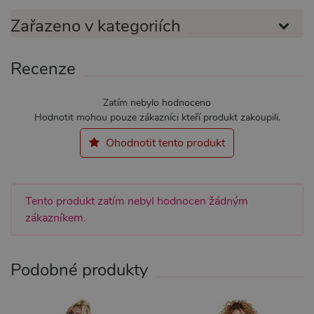
cookie správně používat.
Zařazeno v kategoriích
Název
Provider / Doména
Vyprší
Popis
CookieScriptConsent
1 rok 1
Tento s
CookieScript
měsíc
cookie 
.xsexshop.cz
Recenze
služba 
Script.c
zapamat
předvol
Zatím nebylo hodnoceno
souhlas
Hodnotit mohou pouze zákazníci kteří produkt zakoupili.
soubory
návštěvn
nutné, 
Ohodnotit tento produkt
banner 
Cookie-
Script.
fungova
správně
Tento produkt zatím nebyl hodnocen žádným
_ga_SX4YNVLNP9
.xsexshop.cz
1 rok 1
Tento s
zákazníkem.
měsíc
cookie j
přidruž
webům
používa
Správce
Podobné produkty
Google 
načtení 
skriptů
na strán
Pokud j