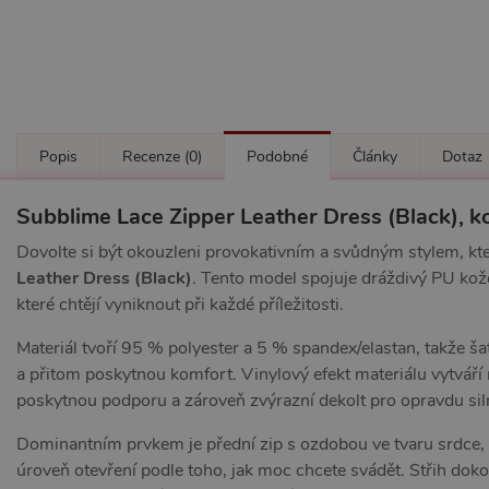
Popis
Recenze
(0)
Podobné
Články
Dotaz
Subblime Lace Zipper Leather Dress (Black), k
Dovolte si být okouzleni provokativním a svůdným stylem, kt
Leather Dress (Black)
. Tento model spojuje dráždivý PU kože
které chtějí vyniknout při každé příležitosti.
Materiál tvoří 95 % polyester a 5 % spandex/elastan, takže šat
a přitom poskytnou komfort. Vinylový efekt materiálu vytváří
poskytnou podporu a zároveň zvýrazní dekolt pro opravdu sil
Dominantním prvkem je přední zip s ozdobou ve tvaru srdce, 
úroveň otevření podle toho, jak moc chcete svádět. Střih doko