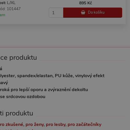
ost:
L/XL
895 Kč
kód: 101447
Do košíku
dem
ace produktu
á
lyester, spandex/elastan, PU kůže, vinylový efekt
havý
iroká pro lepší oporu a zvýraznění dekoltu
 se srdcovou ozdobou
ti produktu
ro zkušené
,
pro ženy
,
pro lesby
,
pro začátečníky