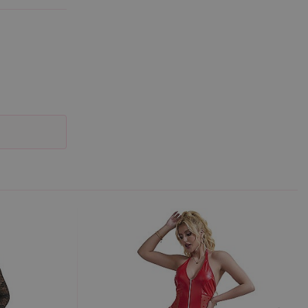
účtu. Webové stránky nelze
m k zapamatování
 nutné, aby banner cookie
m Správce značek Google k
it, lze jej považovat za
ungovat správně.
S po aktualizaci
 každou z těchto funkcí
ALB).
bor cookie (_GRECAPTCHA)
ezbytný pro správnou