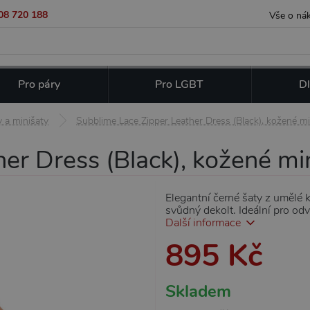
08 720 188
Vše o ná
Pro páry
Pro LGBT
Dl
y a minišaty
Subblime Lace Zipper Leather Dress (Black), kožené m
er Dress (Black), kožené mi
Elegantní černé šaty z umělé 
svůdný dekolt. Ideální pro odvá
Další informace
895 Kč
Skladem