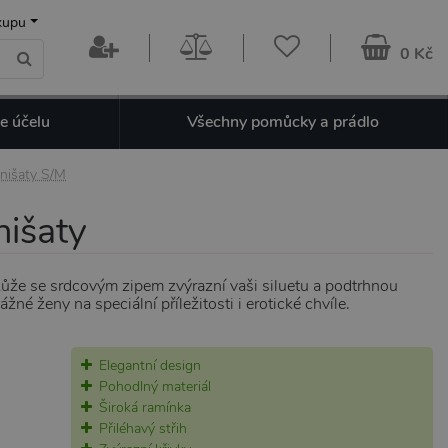
kupu
0 Kč
e účelu
Všechny pomůcky a prádlo
inišaty S/M
nišaty
kůže se srdcovým zipem zvýrazní vaši siluetu a podtrhnou
žné ženy na speciální příležitosti i erotické chvíle.
Elegantní design
Pohodlný materiál
Široká ramínka
Přiléhavý střih