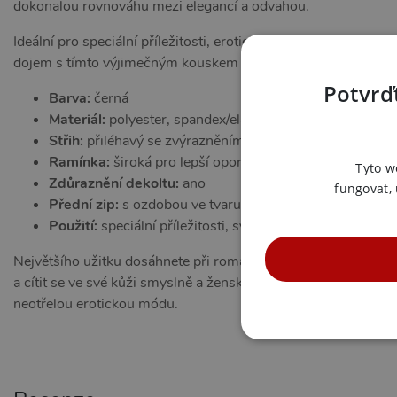
dokonalou rovnováhu mezi elegancí a odvahou.
Ideální pro speciální příležitosti, erotické hry nebo kdykoliv, 
dojem s tímto výjimečným kouskem od značky
Subblime
.
Potvrďt
Barva:
černá
Materiál:
polyester, spandex/elastan, PU kůže, vinylový 
Střih:
přiléhavý se zvýrazněním siluety
Ramínka:
široká pro lepší oporu a zvýraznění dekoltu
Tyto w
Zdůraznění dekoltu:
ano
fungovat,
Přední zip:
s ozdobou ve tvaru srdce
Použití:
speciální příležitosti, svádění
Největšího užitku dosáhnete při romantických večerech, hrách
a cítit se ve své kůži smyslně a žensky. Funkční a stylové, šat
neotřelou erotickou módu.
NE