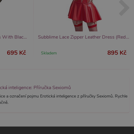
znamná aktualizace běžněji
tu Zopim používaného k
í jedinečných uživatelů
ástí každého požadavku na
h pro analytické přehledy
Subblime Long Sleeved Dress With Black Lace, šaty s dlouhým rukávem
Subblime Lace Zipper Leather Dress (Red), kožené minišaty
695 Kč
895 Kč
Skladem
ická inteligence: Příručka Sexiomů
ice a označení pojmu Erotická inteligence z příručky Sexiomů. Rychle
učně.