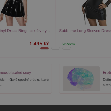
yprší
Vyprší
Popis
Popis
 rok
1 rok
Tento název souboru cookie je spojen s Google Universal Analytics - což je vý
Widget živého chatu nastavuje soubory cookie pro uložení ID živého cha
1
používané analytické služby Google. Tento soubor cookie se používá k rozlišen
identifikaci zařízení napříč návštěvami.
ěsíc
přiřazením náhodně vygenerovaného čísla jako identifikátoru klienta. Je souč
stránku na webu a slouží k výpočtu údajů o návštěvnících, relacích a kampaníc
webů.
Black Level Vinyl Dress Ring, lesklé vinylové minišaty
1 495 Kč
Skladem
 neodolatelně sexy
Erot
cích nějaké spodní prádlo, které
Defin
..
a str