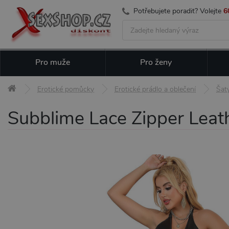
Potřebujete poradit? Volejte
6
Pro muže
Pro ženy
Erotické pomůcky
Erotické prádlo a oblečení
Šat
Subblime Lace Zipper Leath