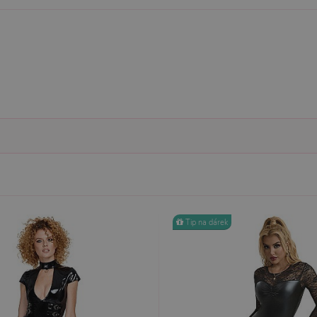
Nezbytně nutné
Analytické
Marketingové
Funkční
ie umožňují základní funkce webových stránek, jako je přihlášení uživatele a správa 
rů cookie správně používat.
ovider / Doména
Vyprší
Popis
1 rok 1
Tento soubor cookie používá služba Cookie-Script.co
okieScript
měsíc
předvoleb souhlasu se soubory cookie návštěvníků. Je
sexshop.cz
Cookie-Script.com fungoval správně.
sexshop.cz
1 rok 1
Tento soubor cookie je přidružen k webům používající
měsíc
načtení dalších skriptů a kódu na stránku. Pokud je použ
nezbytně nutný, protože bez něj jiné skripty nemusí f
7 dní
Pro pokračující podporu lepivosti s případy použití COR
azon.com Inc.
Chromium vytváříme další soubory cookie lepivosti pro
dget-
lepivosti založených na trvání s názvem AWSALBCORS (
diator.zopim.com
6
Google reCAPTCHA nastaví při spuštění potřebný sou
Tip na dárek
ogle LLC
měsíců
za účelem provedení analýzy rizik.
w.google.com
1
Tento soubor cookie obsahuje informace o relaci. Je n
P.net
měsíc
funkčnost webu.
sexshop.cz