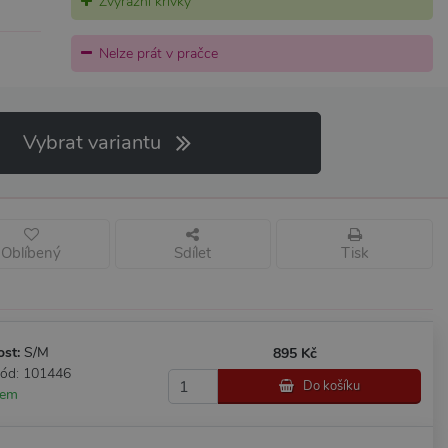
Zvýrazní křivky
Nelze prát v pračce
Vybrat variantu
Oblíbený
Sdílet
Tisk
ost:
S/M
895 Kč
kód: 101446
Do košíku
dem