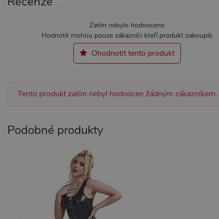
Recenze
Zatím nebylo hodnoceno
Nezbytně nutné soubory cook
Hodnotit mohou pouze zákazníci kteří produkt zakoupili.
bez nezbytně nutných soubo
Ohodnotit tento produkt
Název
Pr
CookieScriptConsent
Co
.x
Tento produkt zatím nebyl hodnocen žádným zákazníkem.
_ga_SX4YNVLNP9
.x
AWSALBCORS
Am
Podobné produkty
wi
me
_GRECAPTCHA
Go
ww
PHPSESSID
PH
.x