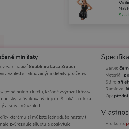
Velik
Náš 
Skla
Specifik
ožené minišaty
erý vám nabízí
Subblime Lace Zipper
Barva:
čern
ný vzhled s rafinovanými detaily pro ženy,
Materiál:
po
Střih:
přilé
Ramínka:
š
y těsně přilnou k tělu, krásně zvýrazní křivky
Zip:
přední
 rebelsky sofistikovaný dojem. Široká ramínka
ný a smyslný vzhled.
Vlastnos
díky kterému si můžete jednoduše nastavit
Pro koho:
p
nale zvýrazňuje siluetu a poskytuje