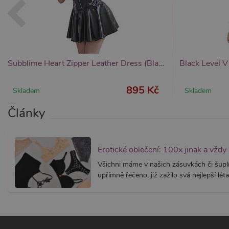
Provider /
Provider /
Název
Název
V
Doména
Doména
_ga
__zlcmid
1
Google LLC
Zendesk Inc.
.xsexshop.cz
.xsexshop.cz
m
Subblime Heart Zipper Leather Dress (Black), kožené minišaty
895 Kč
Skladem
Skladem
Články
Erotické oblečení: 100x jinak a vždy
Všichni máme v našich zásuvkách či šuplí
upřímně řečeno, již zažilo svá nejlepší léta.