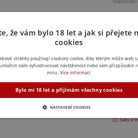
Vlastnosti:
kdy se chcete cítit sexy a sebevědomě. Udělejte
Další in
e, že vám bylo 18 let a jak si přejete 
Náš kód:
vi
Výrobce:
S
cookies
efekt
Zařazeno
ebové stránky používají soubory cookie, díky kterým může web 
 umožnit nám vyhodnocovat návštěvnost nebo vám přizpůsobit 
Šaty a m
míru.
Více informací
Šaty a m
Šaty a m
Bylo mi 18 let a přijímám všechny cookies
Šaty a m
 ve dvou či kdykoli, kdy chcete udělat dojem
Šaty a m
y ocení všichni, kdo vyhledávají moderní a
Šaty a m
NASTAVENÍ COOKIES
Šaty a m
Šaty a m
ZBYTNĚ NUTNÉ
ANALYTICKÉ
MARKETINGOVÉ
F