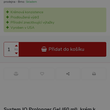
prodejna - Brno:
Skladem
Krémová konzistence
Prodloužená výdrž
Přírodní znecitlivující výtažky
Vyroben v USA
Přidat do košíku
ks
System JO Prolonger Gel (60 ml), krém k