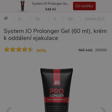
System JO Prolonger Gel (60 ml), krém k oddálení ejakulace
MENU
Do košíku
549 Kč
Erotické pomůcky
Doplňky a afrodiziaka
Afrodiziaka
Oddálení ejakulace
System JO Prolonger Gel (60 ml), krém k oddálení ejakulace
System JO Prolonger Gel (60 ml), krém
k oddálení ejakulace
90%
Náš kód:
200092