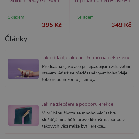
Golden Delay Gel 50ml
Toppharmamed Brave Boss (50 ml), originální sprej
přidruž
webům
používa
Správce
Skladem
Skladem
Google 
395 Kč
349 Kč
načtení 
skriptů
na strán
Články
Pokud j
použit, l
považov
nezbytn
nutný, 
Jak oddálit ejakulaci: 5 tipů na delší sexuální výdrž
bez něj 
skripty
Předčasná ejakulace je nejčastějším zdravotním
fungova
správně
stavem. Ať už se předčasné vyvrcholení děje
tobě nebo někomu jinému,..
AWSALBCORS
7 dní
Pro pokr
Amazon.com Inc.
podpor
widget-
lepivosti
mediator.zopim.com
případy 
CORS p
aktualiz
Jak na zlepšení a podporu erekce
Chromi
vytvářím
V průběhu života se mnoho věcí stává
soubory
složitějšími a hůře proveditelnými. Jednou z
lepivost
každou 
takových věcí může být i erekce...
těchto f
lepivost
založen