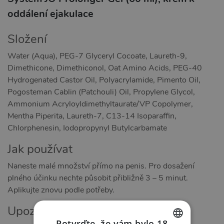
oddálení ejakulace
Složení
Water (Aqua), PEG-7 Glyceryl Cocoate, Laureth-9,
Dimethicone, Dimethiconol, Oat Amino Acids, PEG-40
Hydrogenated Castor Oil, Polyacrylamide, Pimento Oil,
Pogosteman Cablin (Patchouli) Oil, Propylene Glycol,
Ammonium Acryloyldimethyltaurate/VP Copolymer,
Mentha Piperita, Laureth-7, C13-14 Isoparaffin,
Chlorphenesin, Iodopropynyl Butylcarbamate
Jak používat
Naneste malé množství přímo na penis. Pro dosažení
plného účinku nechte působit přibližně 3 – 5 minut.
Aplikujte znovu podle potřeby.
Upozornění
Potvrďte, že vám bylo 18