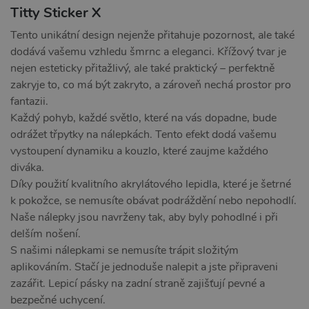
Titty Sticker X
Tento unikátní design nejenže přitahuje pozornost, ale také
dodává vašemu vzhledu šmrnc a eleganci. Křížový tvar je
nejen esteticky přitažlivý, ale také praktický – perfektně
zakryje to, co má být zakryto, a zároveň nechá prostor pro
fantazii.
Každý pohyb, každé světlo, které na vás dopadne, bude
odrážet třpytky na nálepkách. Tento efekt dodá vašemu
vystoupení dynamiku a kouzlo, které zaujme každého
diváka.
Díky použití kvalitního akrylátového lepidla, které je šetrné
k pokožce, se nemusíte obávat podráždění nebo nepohodlí.
Naše nálepky jsou navrženy tak, aby byly pohodlné i při
delším nošení.
S našimi nálepkami se nemusíte trápit složitým
aplikováním. Stačí je jednoduše nalepit a jste připraveni
zazářit. Lepicí pásky na zadní straně zajišťují pevné a
bezpečné uchycení.