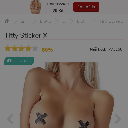
Titty Sticker X
MENU
Do košíku
79 Kč
Erotické pomůcky
Erotické prádlo a oblečení
Ozdoby
Erotické šperky a ozdoby
Titty Sticker X
Titty Sticker X
80%
Náš kód:
773158
Tip na dárek