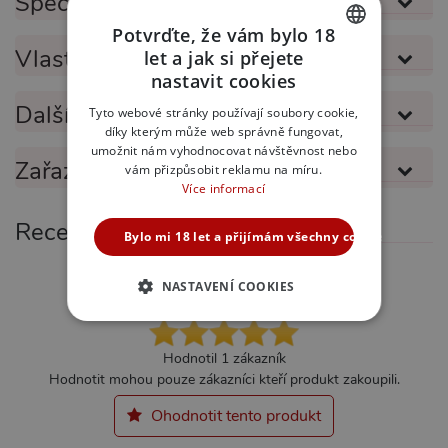
Specifikace produktu
Potvrďte, že vám bylo 18
Vlastnosti produktu
let a jak si přejete
CZECH
nastavit cookies
SLOVAK
Další informace
Tyto webové stránky používají soubory cookie,
díky kterým může web správně fungovat,
ENGLISH
umožnit nám vyhodnocovat návštěvnost nebo
Zařazeno v kategoriích
vám přizpůsobit reklamu na míru.
Více informací
Recenze
Bylo mi 18 let a přijímám všechny cookies
100%
NASTAVENÍ COOKIES
NEZBYTNĚ NUTNÉ
Hodnotil 1 zákazník
ANALYTICKÉ
Hodnotit mohou pouze zákazníci kteří produkt zakoupili.
MARKETINGOVÉ
FUNKČNÍ
Ohodnotit tento produkt