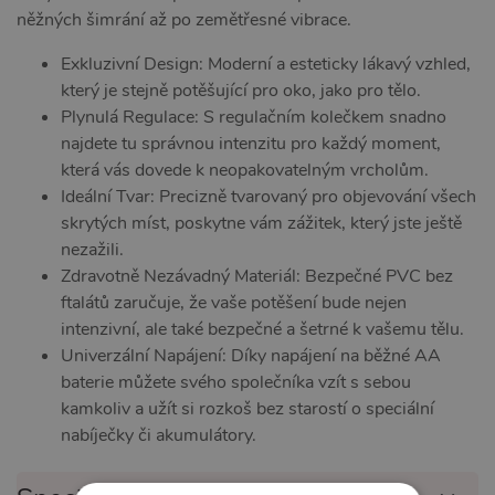
něžných šimrání až po zemětřesné vibrace.
Exkluzivní Design: Moderní a esteticky lákavý vzhled,
který je stejně potěšující pro oko, jako pro tělo.
Plynulá Regulace: S regulačním kolečkem snadno
najdete tu správnou intenzitu pro každý moment,
která vás dovede k neopakovatelným vrcholům.
Ideální Tvar: Precizně tvarovaný pro objevování všech
skrytých míst, poskytne vám zážitek, který jste ještě
nezažili.
Zdravotně Nezávadný Materiál: Bezpečné PVC bez
ftalátů zaručuje, že vaše potěšení bude nejen
intenzivní, ale také bezpečné a šetrné k vašemu tělu.
Univerzální Napájení: Díky napájení na běžné AA
baterie můžete svého společníka vzít s sebou
kamkoliv a užít si rozkoš bez starostí o speciální
nabíječky či akumulátory.