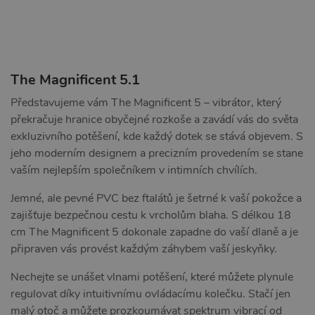
The Magnificent 5.1
Představujeme vám The Magnificent 5 – vibrátor, který
překračuje hranice obyčejné rozkoše a zavádí vás do světa
exkluzivního potěšení, kde každý dotek se stává objevem. S
jeho moderním designem a precizním provedením se stane
vaším nejlepším společníkem v intimních chvílích.
Jemné, ale pevné PVC bez ftalátů je šetrné k vaší pokožce a
zajišťuje bezpečnou cestu k vrcholům blaha. S délkou 18
cm The Magnificent 5 dokonale zapadne do vaší dlaně a je
připraven vás provést každým záhybem vaší jeskyňky.
Nechejte se unášet vlnami potěšení, které můžete plynule
regulovat díky intuitivnímu ovládacímu kolečku. Stačí jen
malý otoč a můžete prozkoumávat spektrum vibrací od