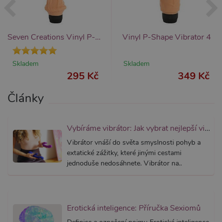
_ga_SX4YNVLNP9
.xsexshop.cz
1 rok 1
Tento s
měsíc
cookie j
přidruž
webům
používa
Seven Creations Vinyl P-Shape Vibrator
Vinyl P-Shape Vibrator 4
Správce
Google 
načtení 
skriptů
Skladem
Skladem
na strán
295 Kč
349 Kč
Pokud j
použit, l
považov
Články
nezbytn
nutný, 
bez něj 
skripty
fungova
Vybíráme vibrátor: Jak vybrat nejlepší vibrátor?
správně
Vibrátor vnáší do světa smyslnosti pohyb a
AWSALBCORS
7 dní
Pro pokr
Amazon.com Inc.
extatické zážitky, které jinými cestami
podpor
widget-
lepivosti
mediator.zopim.com
jednoduše nedosáhnete. Vibrátor na..
případy 
CORS p
aktualiz
Chromi
vytvářím
soubory
Erotická inteligence: Příručka Sexiomů
lepivost
každou 