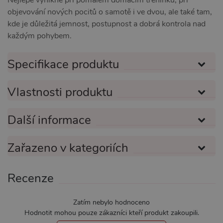
Nezbytně nutné
Analytické
objevování nových pocitů o samotě i ve dvou, ale také tam,
Marketingové
Funkční
kde je důležitá jemnost, postupnost a dobrá kontrola nad
každým pohybem.
Nezbytně nutné soubory cookie umožňují
základní funkce webových stránek, jako je
přihlášení uživatele a správa účtu. Webové
Specifikace produktu
stránky nelze bez nezbytně nutných souborů
cookie správně používat.
Název
Provider / Doména
Vyprší
Popis
Vlastnosti produktu
CookieScriptConsent
1 rok 1
Tento s
CookieScript
měsíc
cookie 
.xsexshop.cz
služba 
Další informace
Script.c
zapamat
předvol
souhlas
Zařazeno v kategoriích
soubory
návštěvn
nutné, 
banner 
Recenze
Cookie-
Script.
fungova
správně
Zatím nebylo hodnoceno
Hodnotit mohou pouze zákazníci kteří produkt zakoupili.
_ga_SX4YNVLNP9
.xsexshop.cz
1 rok 1
Tento s
měsíc
cookie j