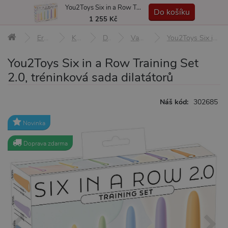
You2Toys Six in a Row Training Set 2.0, tréninková sada dilatátorů
MENU
Do košíku
1 255 Kč
Erotické pomůcky
Klinik, klystýr
Dilatátory
Vaginální dilatátory
You2Toys Six in a Row Training Set 2.0, tréninková sada dilatátorů
You2Toys Six in a Row Training Set
2.0, tréninková sada dilatátorů
Náš kód:
302685
Novinka
Doprava zdarma