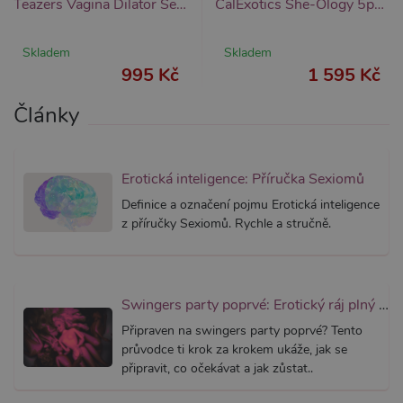
Teazers Vagina Dilator Set 4pcs, sada vaginálních dilatátorů
CalExotics She-Ology 5pc Wearable Dilator Set
trvání 
AWSAL
(ALB).
Skladem
Skladem
_GRECAPTCHA
6
Google
Google LLC
995 Kč
1 595 Kč
měsíců
reCAPT
www.google.com
nastaví 
spuštěn
Články
potřebn
soubor 
(_GREC
za účel
provede
analýzy r
Erotická inteligence: Příručka Sexiomů
PHPSESSID
1
Tento s
PHP.net
Definice a označení pojmu Erotická inteligence
měsíc
cookie
.xsexshop.cz
z příručky Sexiomů. Rychle a stručně.
obsahuj
informa
relaci. Je
nezbytn
správn
funkčno
webu.
Swingers party poprvé: Erotický ráj plný extáze? Průvodce, který ti otevře dveře!
Připraven na swingers party poprvé? Tento
průvodce ti krok za krokem ukáže, jak se
připravit, co očekávat a jak zůstat..
Provider /
Název
Vyprší
Popis