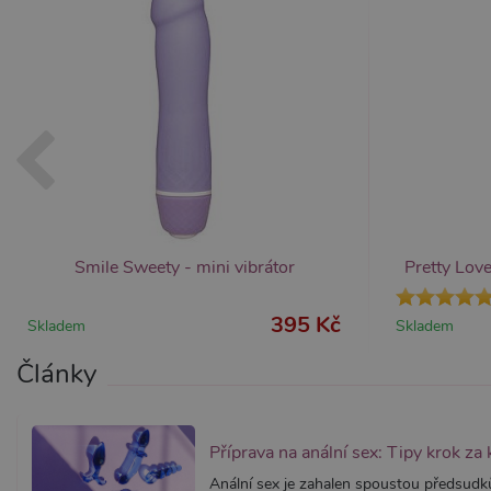
_ga_SX4YNVLNP9
.x
AWSALBCORS
Am
wi
me
_GRECAPTCHA
Go
ww
PHPSESSID
PH
.x
Smile Sweety - mini vibrátor
Pretty Love
Provider /
Provider /
395 Kč
Název
Název
V
Skladem
Skladem
Doména
Doména
_ga
__zlcmid
1
Google LLC
Zendesk Inc.
Články
.xsexshop.cz
.xsexshop.cz
m
Příprava na anální sex: Tipy krok za
Anální sex je zahalen spoustou předsud