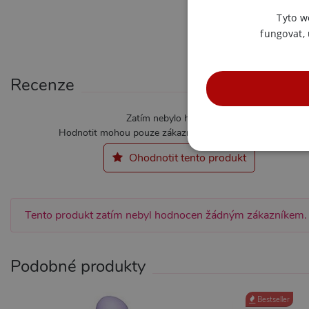
Tyto w
fungovat,
Recenze
Zatím nebylo hodnoceno
Hodnotit mohou pouze zákazníci kteří produkt zakoupili.
NE
Ohodnotit tento produkt
Tento produkt zatím nebyl hodnocen žádným zákazníkem.
Nezbytně nutné soubory cook
bez nezbytně nutných soubo
Podobné produkty
Název
Pr
CookieScriptConsent
Co
Bestseller
.x