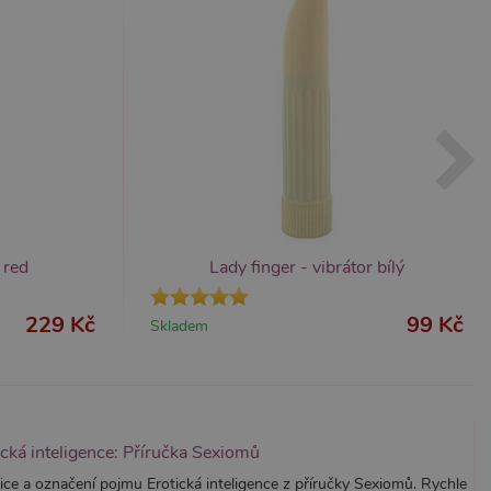
m Správce značek Google k
it, lze jej považovat za
ungovat správně.
S po aktualizaci
 každou z těchto funkcí
ALB).
bor cookie (_GRECAPTCHA)
ezbytný pro správnou
 red
Lady finger - vibrátor bílý
229 Kč
99 Kč
Skladem
znamná aktualizace běžněji
tu Zopim používaného k
í jedinečných uživatelů
ástí každého požadavku na
h pro analytické přehledy
ická inteligence: Příručka Sexiomů
ice a označení pojmu Erotická inteligence z příručky Sexiomů. Rychle