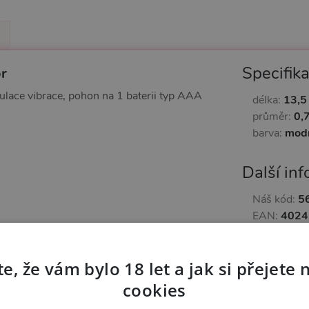
Specifik
or
gulace vibrace, pohon na 1 baterii typ AAA
délka:
13,5
průměr:
0,
barva:
mod
Další in
Náš kód:
5
EAN:
4024
Výrobce:
Y
e, že vám bylo 18 let a jak si přejete 
Zařazeno
cookies
Anální v