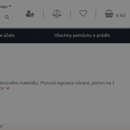
kupu
0 Kč
e účelu
Všechny pomůcky a prádlo
atinového materiálu. Plynulá regulace vibrace, pohon na 1
ce
il