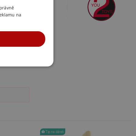
ENGLISH
správně
reklamu na
UNKČNÍ
účtu. Webové stránky nelze
m k zapamatování
Tip na dárek
 nutné, aby banner cookie