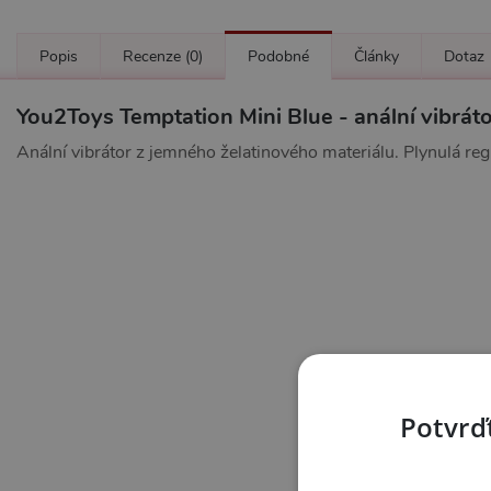
Popis
Recenze
(0)
Podobné
Články
Dotaz
You2Toys Temptation Mini Blue - anální vibrát
Anální vibrátor z jemného želatinového materiálu. Plynulá re
Potvrďt