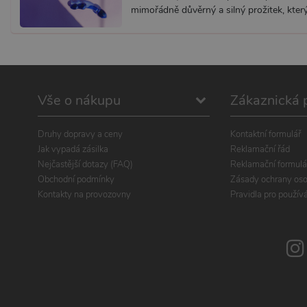
mimořádně důvěrný a silný prožitek, který 
Vše o nákupu
Zákaznická 
Druhy dopravy a ceny
Kontaktní formulář
Jak vypadá zásilka
Reklamační řád
Nejčastější dotazy (FAQ)
Reklamační formulá
Obchodní podmínky
Zásady ochrany oso
Kontakty na provozovny
Pravidla pro použív