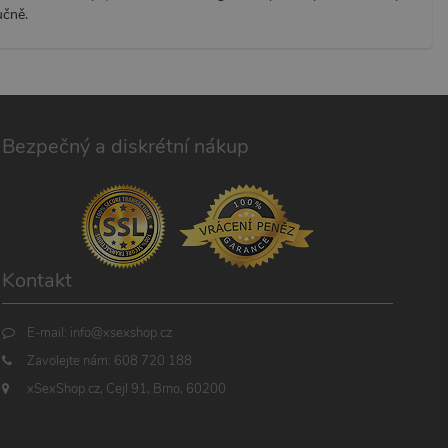
učně.
Bezpečný a diskrétní nákup
Kontakt
E-mail:
info@xsexshop.cz
Zavolejte nám:
608 720 188
xSexShop.cz, Cejl 91, Brno, 60200