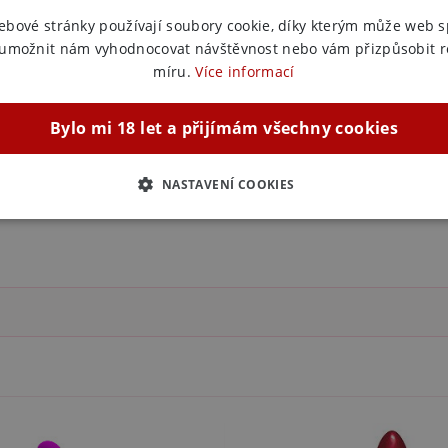
ebové stránky používají soubory cookie, díky kterým může web 
 umožnit nám vyhodnocovat návštěvnost nebo vám přizpůsobit 
míru.
Více informací
Bylo mi 18 let a přijímám všechny cookies
NASTAVENÍ COOKIES
ZBYTNĚ NUTNÉ
ANALYTICKÉ
MARKETINGOVÉ
F
Nezbytně nutné
Analytické
Marketingové
Funkční
ie umožňují základní funkce webových stránek, jako je přihlášení uživatele a správa 
rů cookie správně používat.
ovider / Doména
Vyprší
Popis
1 rok 1
Tento soubor cookie používá služba Cookie-Script.co
okieScript
měsíc
předvoleb souhlasu se soubory cookie návštěvníků. Je
sexshop.cz