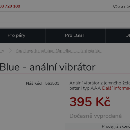
08 720 188
Vše o ná
Pro páry
Pro LGBT
Dl
ory
You2Toys Temptation Mini Blue - anální vibrátor
lue - anální vibrátor
Anální vibrátor z jemného žel
Náš kód:
563501
baterii typ AAA
Další informa
395 Kč
Dočasně vyprodané
Prodej již skonč