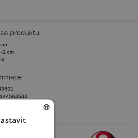
ace produktu
 cm
7-2 cm
rá
formace
63501
144563500
ou2Toys
nastavit
 v kategoriích
CZECH
ibrátory
SLOVAK