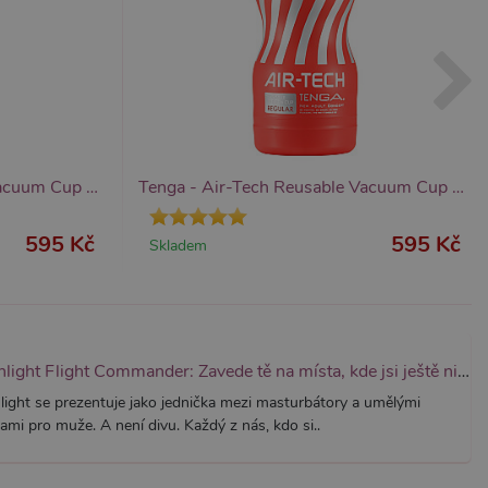
it, lze jej považovat za
ungovat správně.
S po aktualizaci
 každou z těchto funkcí
ALB).
bor cookie (_GRECAPTCHA)
ezbytný pro správnou
Tenga - Air-Tech Reusable Vacuum Cup Strong
Tenga - Air-Tech Reusable Vacuum Cup Regular
595 Kč
595 Kč
Skladem
znamná aktualizace běžněji
tu Zopim používaného k
í jedinečných uživatelů
ástí každého požadavku na
h pro analytické přehledy
Fleshlight Flight Commander: Zavede tě na místa, kde jsi ještě nikdy nebyl
light se prezentuje jako jednička mezi masturbátory a umělými
ami pro muže. A není divu. Každý z nás, kdo si..