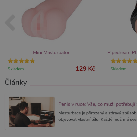
AWSALBCORS
Am
wi
me
_GRECAPTCHA
Go
ww
PHPSESSID
PH
Mini Masturbator
.x
129 Kč
Skladem
Skladem
Provider /
Provider /
Název
Název
V
Články
Doména
Doména
_ga
__zlcmid
1
Google LLC
Zendesk Inc.
.xsexshop.cz
.xsexshop.cz
m
Penis v ruce: Vše, co muži potřebují
Masturbace je přirozený a zdravý způsob, 
objevovat vlastní tělo. Každý muž má své.