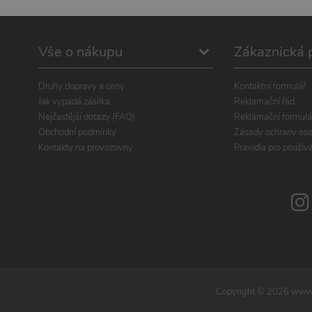
Vše o nákupu
Zákaznická 
Druhy dopravy a ceny
Kontaktní formulář
Jak vypadá zásilka
Reklamační řád
Nejčastější dotazy (FAQ)
Reklamační formulá
Obchodní podmínky
Zásady ochrany oso
Kontakty na provozovny
Pravidla pro použív
Copyright ©
2026
www.