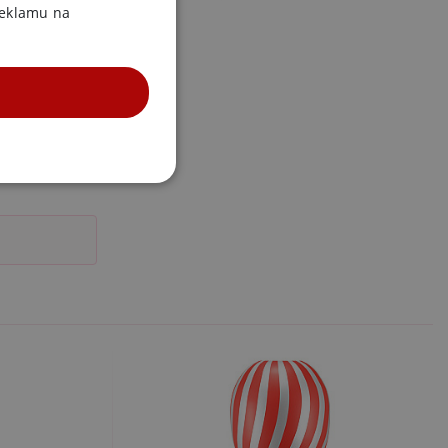
reklamu na
UNKČNÍ
účtu. Webové stránky nelze
m k zapamatování
 nutné, aby banner cookie
m Správce značek Google k