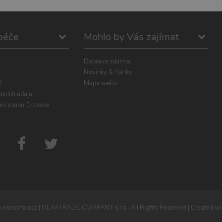
péče
Mohlo by Vás zajímat
Doprava zdarma
Novinky & články
ř
Mapa webu
bních údajů
ání souborů cookie
xsexshop.cz
| HEXATRADE COMPANY s.r.o., All Rights Reserved | Created wit