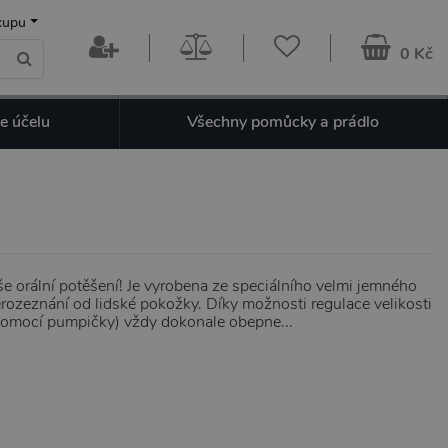
kupu
0 Kč
e účelu
Všechny pomůcky a prádlo
še orální potěšení! Je vyrobena ze speciálního velmi jemného
nerozeznání od lidské pokožky. Díky možnosti regulace velikosti
pomocí pumpičky) vždy dokonale obepne...