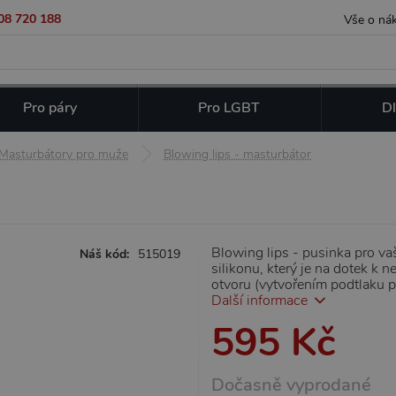
08 720 188
Vše o ná
Pro páry
Pro LGBT
Dl
Masturbátory pro muže
Blowing lips - masturbátor
Blowing lips - pusinka pro va
Náš kód:
515019
silikonu, který je na dotek k 
otvoru (vytvořením podtlaku 
Další informace
595 Kč
Dočasně vyprodané