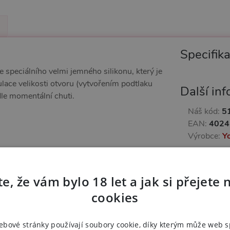
Specifik
e speciálního velmi jemného silikonu, který je
lace velikosti otvoru (vytvořením podtlaku
Další in
le momentální chuti.
Náš kód:
5
EAN:
4024
Výrobce:
Y
Zařazeno
e, že vám bylo 18 let a jak si přejete 
Masturb
cookies
ebové stránky používají soubory cookie, díky kterým může web 