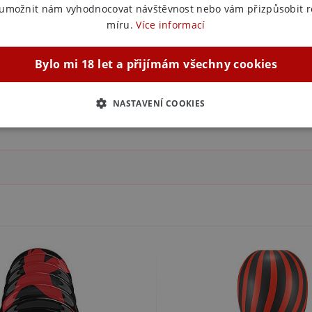
 umožnit nám vyhodnocovat návštěvnost nebo vám přizpůsobit 
míru.
Více informací
Bylo mi 18 let a přijímám všechny cookies
NASTAVENÍ COOKIES
ZBYTNĚ NUTNÉ
ANALYTICKÉ
MARKETINGOVÉ
F
Nezbytně nutné
Analytické
Marketingové
Funkční
ie umožňují základní funkce webových stránek, jako je přihlášení uživatele a správa 
rů cookie správně používat.
ovider / Doména
Vyprší
Popis
1 rok 1
Tento soubor cookie používá služba Cookie-Script.co
okieScript
měsíc
předvoleb souhlasu se soubory cookie návštěvníků. Je
sexshop.cz
Cookie-Script.com fungoval správně.
sexshop.cz
1 rok 1
Tento soubor cookie je přidružen k webům používající