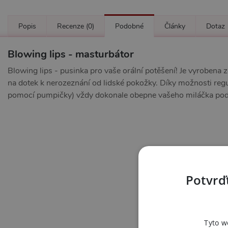
Popis
Recenze
(0)
Podobné
Články
Dotaz
Blowing lips - masturbátor
Blowing lips - pusinka pro vaše orální potěšení! Je vyrobena z
na dotek k nerozeznání od lidské pokožky. Díky možnosti regu
pomocí pumpičky) vždy dokonale obepne vašeho miláčka pod
Potvrďt
Tyto w