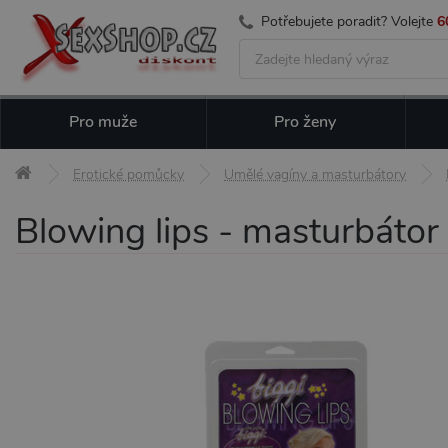
Potřebujete poradit? Volejte
6
Pro muže
Pro ženy
Erotické pomůcky
Umělé vagíny a masturbátory
Blowing lips - masturbátor