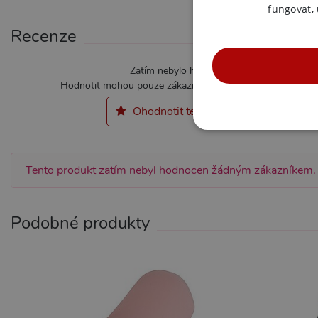
fungovat,
Recenze
Zatím nebylo hodnoceno
Hodnotit mohou pouze zákazníci kteří produkt zakoupili.
Ohodnotit tento produkt
NE
Tento produkt zatím nebyl hodnocen žádným zákazníkem.
Podobné produkty
Nezbytně nutné soubory cook
bez nezbytně nutných soubo
Název
Pr
CookieScriptConsent
Co
.x
_ga_SX4YNVLNP9
.x