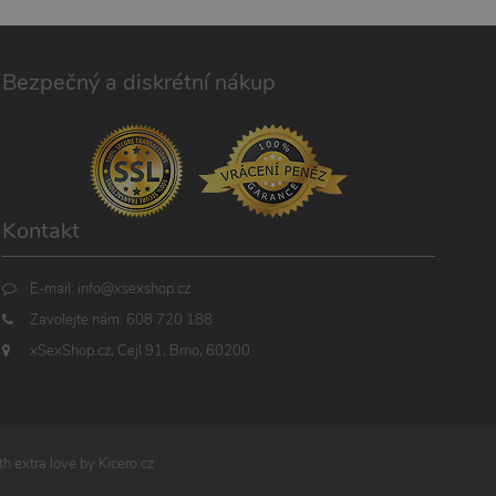
Bezpečný a diskrétní nákup
Kontakt
E-mail:
info@xsexshop.cz
Zavolejte nám:
608 720 188
xSexShop.cz, Cejl 91, Brno, 60200
h extra love by
Kicero.cz