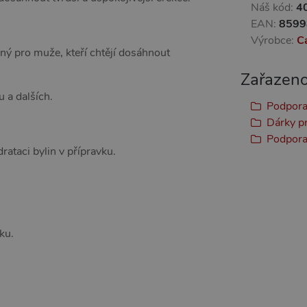
Náš kód:
4
EAN:
8599
Výrobce:
C
ný pro muže, kteří chtějí dosáhnout
Zařazeno
 a dalších.
Podpora
Dárky p
Podpora
ataci bylin v přípravku.
ku.