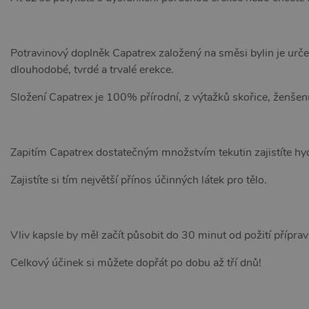
Potravinový doplněk Capatrex založený na směsi bylin je urče
dlouhodobé, tvrdé a trvalé erekce.
Složení Capatrex je 100% přírodní, z výtažků skořice, ženšenu
Zapitím Capatrex dostatečným množstvím tekutin zajistíte hydr
Zajistíte si tím největší přínos účinných látek pro tělo.
Vliv kapsle by měl začít působit do 30 minut od požití příprav
Celkový účinek si můžete dopřát po dobu až tří dnů!