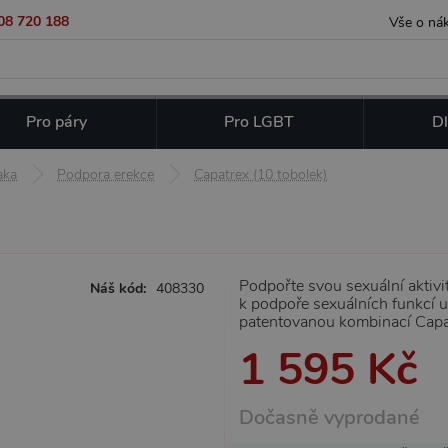
08 720 188
Vše o ná
Pro páry
Pro LGBT
Dl
aka
Podpora erekce
Capatrex (10 tobolek)
Podpořte svou sexuální aktivi
Náš kód:
408330
k podpoře sexuálních funkcí 
patentovanou kombinací Cap
1 595 Kč
Dočasně vyprodané