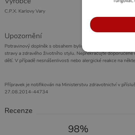
Výrobce
fungovat,
C.P.X. Karlovy Vary
Upozornění
Potravinový doplněk s obsahem bylin, minerálů a aminokyseli
stravy a zdravého životního stylu. Nepřekračujte doporučen
NE
dětí. V případě nesnášenlivosti nebo alergické reakce na někt
Přípravek je notifikován na Ministerstvu zdravotnictví v pří
27.08.2014-44734
Nezbytně nutné soubory cook
bez nezbytně nutných soubo
Název
Pr
Recenze
CookieScriptConsent
Co
.x
98%
_ga_SX4YNVLNP9
.x