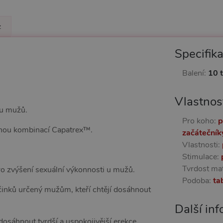
z
Specifik
Balení:
10 
Vlastnos
 u mužů.
Pro koho:
p
anou kombinací Capatrex™.
začátečník
Vlastnosti:
Stimulace:
Tvrdost mat
ro zvýšení sexuální výkonnosti u mužů.
Podoba:
ta
účinků určený mužům, kteří chtějí dosáhnout
Další in
osáhnout tvrdší a uspokojivější erekce.