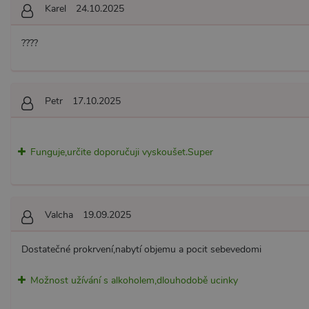
Karel
24.10.2025
????
Petr
17.10.2025
Funguje,určite doporučuji vyskoušet.Super
Valcha
19.09.2025
Dostatečné prokrvení,nabytí objemu a pocit sebevedomi
Možnost užívání s alkoholem,dlouhodobě ucinky