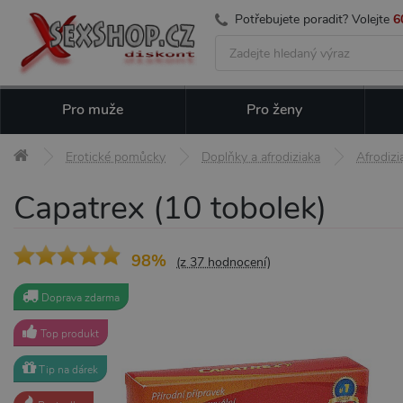
Potřebujete poradit? Volejte
6
Pro muže
Pro ženy
Erotické pomůcky
Doplňky a afrodiziaka
Afrodizi
Capatrex (10 tobolek)
98%
(z 37 hodnocení)
Doprava zdarma
Top produkt
Tip na dárek