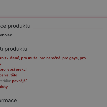
ace produktu
tobolek
ti produktu
ro zkušené
,
pro muže
,
pro náročné
,
pro gaye
,
pro
y
pro lepší erekci
penis
,
tělo
eriálu:
pevnější
blety
formace