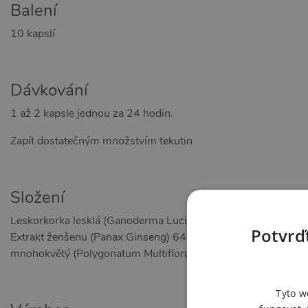
Balení
10 kapslí
Dávkování
1 až 2 kapsle jednou za 24 hodin.
Zapít dostatečným množstvím tekutin
Složení
Leskorkorka lesklá (Ganoderma Lucidum) 120 mg, Pepř dlou
Potvrďt
Extrakt ženšenu (Panax Ginseng) 64 mg, Rozchodnice růžová
mnohokvětý (Polygonatum Multiflorum) 44 mg, Škrob 4 mg
Tyto w