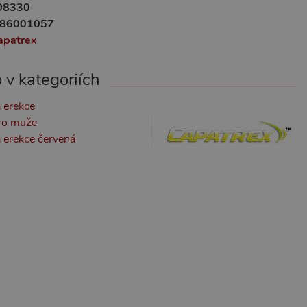
08330
86001057
apatrex
 v kategoriích
 erekce
ro muže
 erekce červená