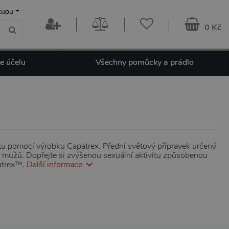
kupu
0 Kč
e účelu
Všechny pomůcky a prádlo
tu pomocí výrobku Capatrex. Přední světový přípravek určený
u mužů. Dopřejte si zvýšenou sexuální aktivitu způsobenou
atrex™.
Další informace