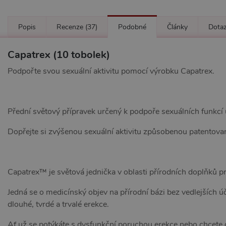
Popis
Recenze
(37)
Podobné
Články
Dota
Capatrex (10 tobolek)
Podpořte svou sexuální aktivitu pomocí výrobku Capatrex.
Přední světový přípravek určený k podpoře sexuálních funkcí
Dopřejte si zvýšenou sexuální aktivitu způsobenou patentov
Capatrex™ je světová jednička v oblasti přírodních doplňků p
Jedná se o medicínský objev na přírodní bázi bez vedlejších 
dlouhé, tvrdé a trvalé erekce.
Ať už se potýkáte s dysfunkční poruchou erekce nebo chcete d