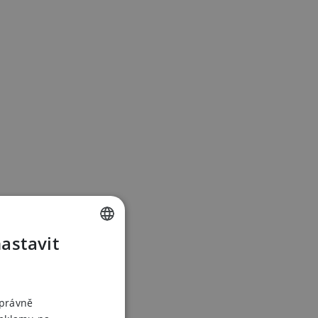
nastavit
CZECH
SLOVAK
ENGLISH
správně