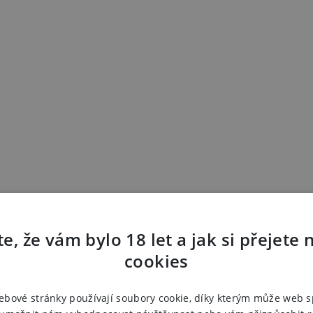
hý (Piper Longum) 80 mg, Skořice 68 mg,
e, že vám bylo 18 let a jak si přejete 
 (Rhodiola Rosea) 50 mg, Kokořík
cookies
ebové stránky používají soubory cookie, díky kterým může web 