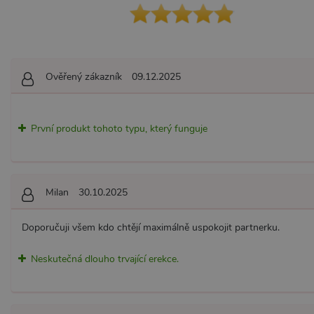
AWSALBCORS
Am
wi
me
_GRECAPTCHA
Go
Ověřený zákazník
09.12.2025
ww
PHPSESSID
PH
.x
První produkt tohoto typu, který funguje
Provider /
Provider /
Název
Název
V
Doména
Doména
Milan
30.10.2025
_ga
__zlcmid
1
Google LLC
Zendesk Inc.
.xsexshop.cz
.xsexshop.cz
m
Doporučuji všem kdo chtějí maximálně uspokojit partnerku.
Neskutečná dlouho trvající erekce.