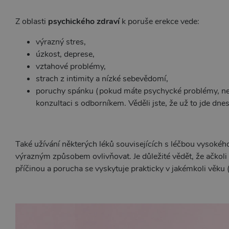
Z oblasti
psychického zdraví
k poruše erekce vede:
výrazný stres,
úzkost, deprese,
vztahové problémy,
strach z intimity a nízké sebevědomí,
poruchy spánku (
pokud máte psychycké problémy, ne
konzultaci s odborníkem. Věděli jste, že už to jde dne
Také užívání některých léků souvisejících s léčbou vysoké
výrazným způsobem ovlivňovat. Je důležité vědět, že ačkoli 
příčinou a porucha se vyskytuje prakticky v jakémkoli věku (