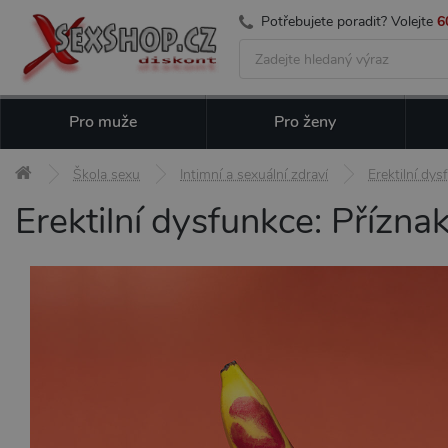
Potřebujete poradit? Volejte
6
Pro muže
Pro ženy
Škola sexu
Intimní a sexuální zdraví
Erektilní dys
Erektilní dysfunkce: Příznak