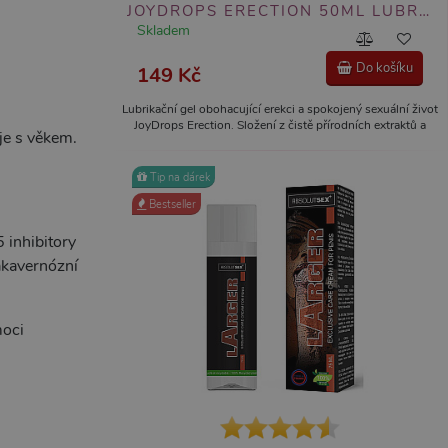
JOYDROPS ERECTION 50ML LUBRIKAČNÍ GEL PODPORUJÍCÍ EREKCI
Skladem
Do košíku
149 Kč
Lubrikační gel obohacující erekci a spokojený sexuální život
JoyDrops Erection. Složení z čistě přírodních extraktů a
je s věkem.
bylin. Obsah lahvičky 50ml. Pevnější a dlouhotrvající erekce
již při prvním použití. Kompatibilní s kondomy.
Tip na dárek
Bestseller
 inhibitory
rakavernózní
moci