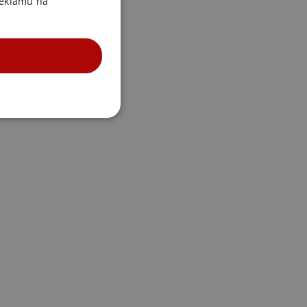
reklamu na
UNKČNÍ
účtu. Webové stránky nelze
m k zapamatování
 nutné, aby banner cookie
m Správce značek Google k