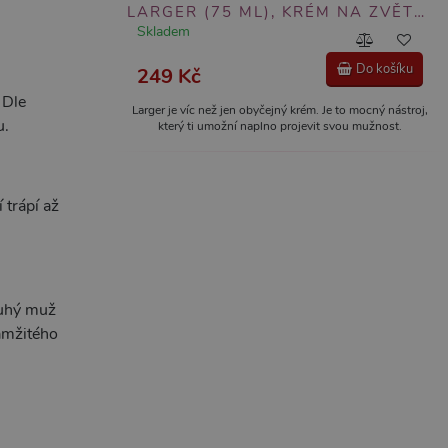
LARGER (75 ML), KRÉM NA ZVĚTŠENÍ PENISU
Skladem
Do košíku
249 Kč
 Dle
Larger je víc než jen obyčejný krém. Je to mocný nástroj,
u.
který ti umožní naplno projevit svou mužnost.
 trápí až
ruhý muž
kamžitého