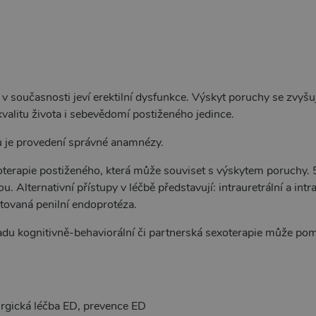
 v současnosti jeví erektilní dysfunkce. Výskyt poruchy se zvyšu
kvalitu života i sebevědomí postiženého jedince.
ů je provedení správné anamnézy.
terapie postiženého, která může souviset s výskytem poruchy. 5
u. Alternativní přístupy v léčbě představují: intrauretrální a int
ntovaná penilní endoprotéza.
du kognitivně-behaviorální či partnerská sexoterapie může po
urgická léčba ED, prevence ED