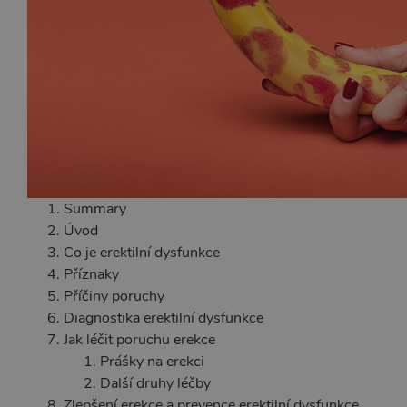
Summary
Úvod
Co je erektilní dysfunkce
Příznaky
Příčiny poruchy
Diagnostika erektilní dysfunkce
Jak léčit poruchu erekce
Prášky na erekci
Další druhy léčby
Zlepšení erekce a prevence erektilní dysfunkce