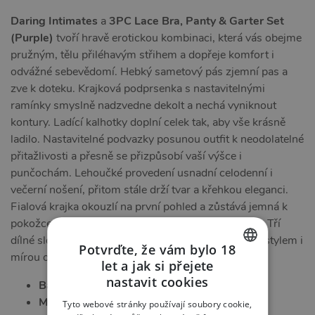
Daring Intimates
a
3PC Lace Bra, Panty & Garter Set
(Purple)
tvoří hravě erotickou kombinaci, která vás obejme
pružným, tělu přiléhavým střihem a dopřeje komfort i
odvážné sebevědomí. Hebký sametový pás zjemní pas a
zve k doteku. Krajková podprsenka s nastavitelnými
ramínky smyslně nadzvedne dekolt a nechá vyniknout
kontury. Ladící kalhotky doplní celek tak, aby vše krásně
ladilo. Nastavitelné podvazky posunou outfit k neodolatelné
přitažlivosti a přesně se přizpůsobí vaší výšce i
punčochám. Lehoučké provedení usnadní celodenní i
večerní nošení, přitom stále drží tvar a křehkou eleganci.
Fialová krajka okouzlí na první pohled a zůstává jemná k
pokožce díky příjemné směsi polyamidu a elastanu. Tří
dílné složení dává svobodu kombinovat a hrát si se stylem i
Potvrďte, že vám bylo 18
mírou odhalení.
let a jak si přejete
CZECH
nastavit cookies
Barva:
fialová
SLOVAK
Materiál:
95 % polyamid, 5 % elastan
Tyto webové stránky používají soubory cookie,