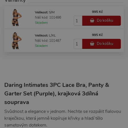
995 Kč
Velikost:
S/M
Náš kód: 101486
Do košíku
Skladem
995 Kč
Velikost:
L/XL
Náš kód: 101487
Do košíku
Skladem
Daring Intimates 3PC Lace Bra, Panty &
Garter Set (Purple), krajková 3dílná
souprava
Svůdnost a elegance v jednom. Nechte se rozpálit fialovou
kraječkou, která jemně kopíruje křivky a hladí tělo
sametovým dotekem.