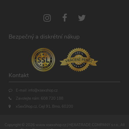
Google
uložení ID
Universal
živého chatu
Analytics - což je
Zopim
významná
používaného
aktualizace
k identifikaci
běžněji
zařízení
používané
napříč
analytické
návštěvami.
služby Google.
Bezpečný a diskrétní nákup
Tento soubor
cookie se
používá k
rozlišení
jedinečných
uživatelů
přiřazením
náhodně
vygenerovaného
čísla jako
Kontakt
identifikátoru
klienta. Je
součástí
každého
E-mail:
info@xsexshop.cz
požadavku na
stránku na webu
Zavolejte nám:
608 720 188
a slouží k
výpočtu údajů o
xSexShop.cz, Cejl 91, Brno, 60200
návštěvnících,
relacích a
kampaních pro
analytické
Copyright ©
2026
www.xsexshop.cz
| HEXATRADE COMPANY s.r.o., All
přehledy webů.