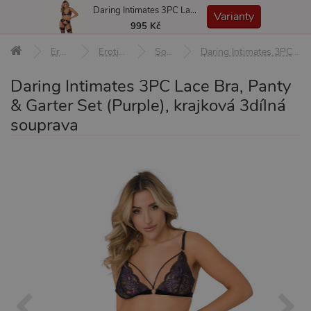
Daring Intimates 3PC Lace Bra, Panty & Garter Set (Purple), krajková 3dílná souprava
MENU
Varianty
995 Kč
Erotické pomůcky
Erotické prádlo a oblečení
Soupravy prádla
Daring Intimates 3PC Lace Bra, Panty & Garter Set (Purple), krajková 3dílná souprava S/M
Daring Intimates 3PC Lace Bra, Panty
& Garter Set (Purple), krajková 3dílná
souprava