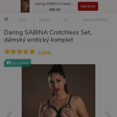
Daring SABINA Crotchless Set, dámský erotický komplet
MENU
Varianty
595 Kč
Erotické pomůcky
Erotické prádlo a oblečení
Soupravy prádla
Daring SABINA Crotchless Set, dámský erotický komplet
Daring SABINA Crotchless Set,
dámský erotický komplet
100%
Tip na dárek