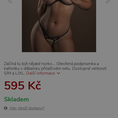
Začíná tu být nějaké horko... Otevřená podprsenka a
kalhotky v ďábelsky přitažlivém setu. Dostupné velikosti
S/M a L/XL.
Další informace
595 Kč
Skladem
Kdy zboží dostanu?