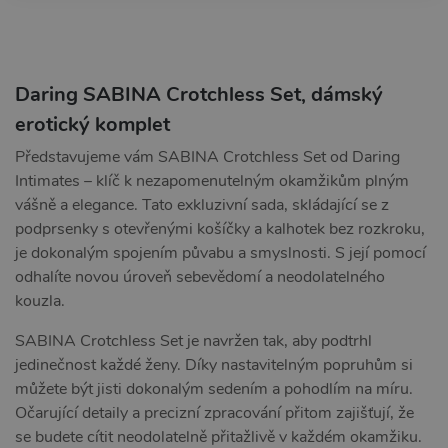
Daring SABINA Crotchless Set, dámský
erotický komplet
Představujeme vám SABINA Crotchless Set od Daring
Intimates – klíč k nezapomenutelným okamžikům plným
vášně a elegance. Tato exkluzivní sada, skládající se z
podprsenky s otevřenými košíčky a kalhotek bez rozkroku,
je dokonalým spojením půvabu a smyslnosti. S její pomocí
odhalíte novou úroveň sebevědomí a neodolatelného
kouzla.
SABINA Crotchless Set je navržen tak, aby podtrhl
jedinečnost každé ženy. Díky nastavitelným popruhům si
můžete být jisti dokonalým sedením a pohodlím na míru.
Očarující detaily a precizní zpracování přitom zajišťují, že
se budete cítit neodolatelně přitažlivě v každém okamžiku.