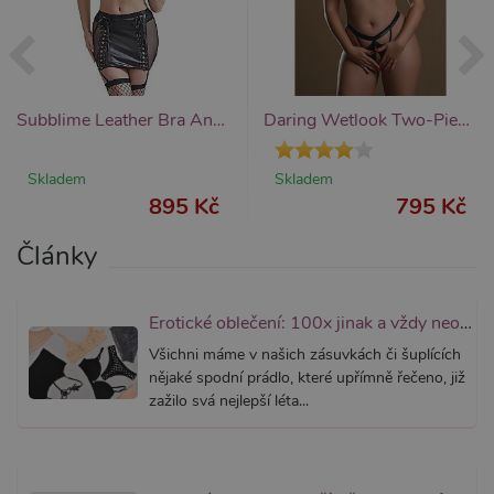
nutný, 
bez něj 
skripty
fungova
správně
AWSALBCORS
7 dní
Pro pokr
Amazon.com Inc.
podpor
widget-
Subblime Leather Bra And Skirt Set (Black), kožený komplet s podvazky
Daring Wetlook Two-Piece Bra Set with Open Cup and Crotch, dámský erotický set
lepivosti
mediator.zopim.com
případy 
CORS p
aktualiz
Skladem
Skladem
Chromi
895 Kč
795 Kč
vytvářím
soubory
lepivost
Články
každou 
těchto f
lepivost
založen
trvání 
Erotické oblečení: 100x jinak a vždy neodolatelně sexy
AWSAL
(ALB).
Všichni máme v našich zásuvkách či šuplících
_GRECAPTCHA
nějaké spodní prádlo, které upřímně řečeno, již
6
Google
Google LLC
měsíců
reCAPT
www.google.com
zažilo svá nejlepší léta...
nastaví 
spuštěn
potřebn
soubor 
(_GREC
za účel