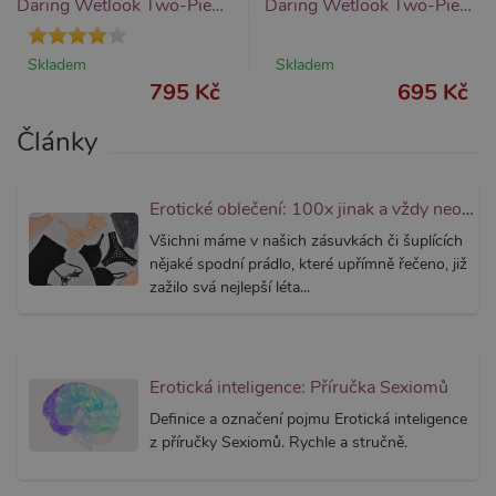
Daring Wetlook Two-Piece Bra Set with Open Cup and Crotch, dámský erotický set
Daring Wetlook Two-Piece Bra Set with Open Cup, dámský erotický set
správně
AWSALBCORS
7 dní
Pro pokr
Amazon.com Inc.
podpor
widget-
Skladem
Skladem
lepivosti
mediator.zopim.com
795 Kč
695 Kč
případy 
CORS p
aktualiz
Články
Chromi
vytvářím
soubory
lepivost
každou 
Erotické oblečení: 100x jinak a vždy neodolatelně sexy
těchto f
lepivost
Všichni máme v našich zásuvkách či šuplících
založen
trvání 
nějaké spodní prádlo, které upřímně řečeno, již
AWSAL
zažilo svá nejlepší léta...
(ALB).
_GRECAPTCHA
6
Google
Google LLC
měsíců
reCAPT
www.google.com
nastaví 
spuštěn
potřebn
Erotická inteligence: Příručka Sexiomů
soubor 
(_GREC
Definice a označení pojmu Erotická inteligence
za účel
z příručky Sexiomů. Rychle a stručně.
provede
analýzy r
PHPSESSID
1
Tento s
PHP.net