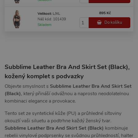
895 Kč
Velikost:
L/XL
Náš kód: 101439
Do košíku
Skladem
Subblime Leather Bra And Skirt Set (Black),
kožený komplet s podvazky
Objevte smyslnost s
Subblime Leather Bra And Skirt Set
(Black)
, který přináší odvážnou a naprosto neodolatelnou
kombinaci elegance a provokace.
Tento set ze syntetické kůže (PU) a průhledné síťoviny
okouzlí vaši siluetu a podtrhne každý ženský tvar.
Subblime Leather Bra And Skirt Set (Black)
kombinuje
rebelii vinylové podprsenky se svůdnou průhledností, halter