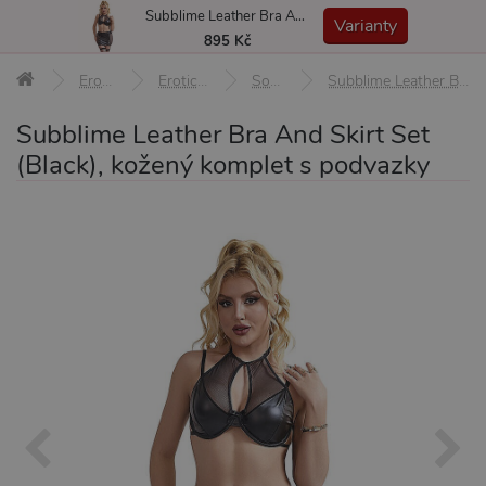
Subblime Leather Bra And Skirt Set (Black), kožený komplet s podvazky
MENU
Varianty
895 Kč
Erotické pomůcky
Erotické prádlo a oblečení
Soupravy prádla
Subblime Leather Bra And Skirt Set (Black), kožený komplet s podvazky
Subblime Leather Bra And Skirt Set
(Black), kožený komplet s podvazky