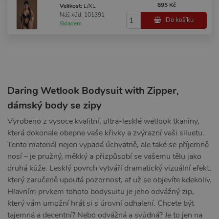
895 Kč
Velikost:
L/XL
Náš kód: 101391
Do košíku
Skladem
Daring Wetlook Bodysuit with Zipper,
dámský body se zipy
Vyrobeno z vysoce kvalitní, ultra-lesklé wetlook tkaniny,
která dokonale obepne vaše křivky a zvýrazní vaši siluetu.
Tento materiál nejen vypadá úchvatně, ale také se příjemně
nosí – je pružný, měkký a přizpůsobí se vašemu tělu jako
druhá kůže. Lesklý povrch vytváří dramatický vizuální efekt,
který zaručeně upoutá pozornost, ať už se objevíte kdekoliv.
Hlavním prvkem tohoto bodysuitu je jeho odvážný zip,
který vám umožní hrát si s úrovní odhalení. Chcete být
tajemná a decentní? Nebo odvážná a svůdná? Je to jen na