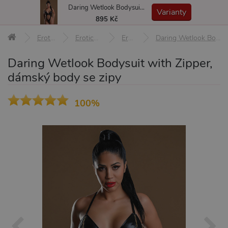
Daring Wetlook Bodysuit with Zipper, dámský body se zipy
MENU
Varianty
895 Kč
Erotické pomůcky
Erotické prádlo a oblečení
Erotické body
Daring Wetlook Bodysuit with Zipper, dámský body se zipy L/XL
Daring Wetlook Bodysuit with Zipper,
dámský body se zipy
100%