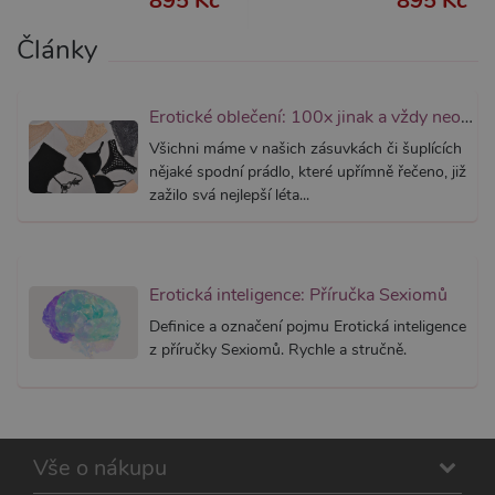
895 Kč
895 Kč
podpor
widget-
lepivosti
mediator.zopim.com
případy 
Články
CORS p
aktualiz
Chromi
vytvářím
Erotické oblečení: 100x jinak a vždy neodolatelně sexy
soubory
lepivost
Všichni máme v našich zásuvkách či šuplících
každou 
těchto f
nějaké spodní prádlo, které upřímně řečeno, již
lepivost
zažilo svá nejlepší léta...
založen
trvání 
AWSAL
(ALB).
_GRECAPTCHA
6
Google
Google LLC
měsíců
reCAPT
www.google.com
Erotická inteligence: Příručka Sexiomů
nastaví 
spuštěn
Definice a označení pojmu Erotická inteligence
potřebn
z příručky Sexiomů. Rychle a stručně.
soubor 
(_GREC
za účel
provede
analýzy r
PHPSESSID
1
Tento s
PHP.net
měsíc
cookie
.xsexshop.cz
Vše o nákupu
obsahuj
informa