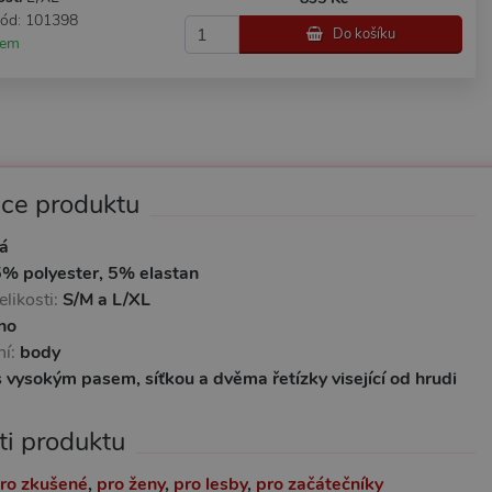
kód: 101398
Do košíku
dem
ace produktu
á
% polyester, 5% elastan
likosti:
S/M a L/XL
no
ní:
body
 vysokým pasem, síťkou a dvěma řetízky visející od hrudi
ti produktu
ro zkušené
,
pro ženy
,
pro lesby
,
pro začátečníky