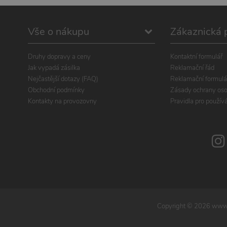
Vše o nákupu
Zákaznická 
Druhy dopravy a ceny
Kontaktní formulář
Jak vypadá zásilka
Reklamační řád
Nejčastější dotazy (FAQ)
Reklamační formulá
Obchodní podmínky
Zásady ochrany oso
Kontakty na provozovny
Pravidla pro použív
Copyright ©
2026
www.