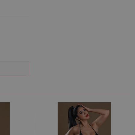
účtu. Webové stránky nelze
m k zapamatování
 nutné, aby banner cookie
m Správce značek Google k
it, lze jej považovat za
ungovat správně.
S po aktualizaci
 každou z těchto funkcí
ALB).
bor cookie (_GRECAPTCHA)
ezbytný pro správnou