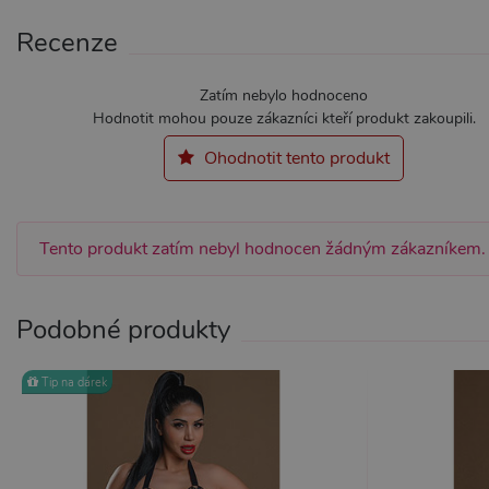
Recenze
Nezbytně nutné soubory cook
Zatím nebylo hodnoceno
bez nezbytně nutných soubo
Hodnotit mohou pouze zákazníci kteří produkt zakoupili.
Název
Pr
Ohodnotit tento produkt
CookieScriptConsent
Co
.x
_ga_SX4YNVLNP9
.x
Tento produkt zatím nebyl hodnocen žádným zákazníkem.
AWSALBCORS
Am
wi
Podobné produkty
me
_GRECAPTCHA
Go
ww
Tip na dárek
PHPSESSID
PH
.x