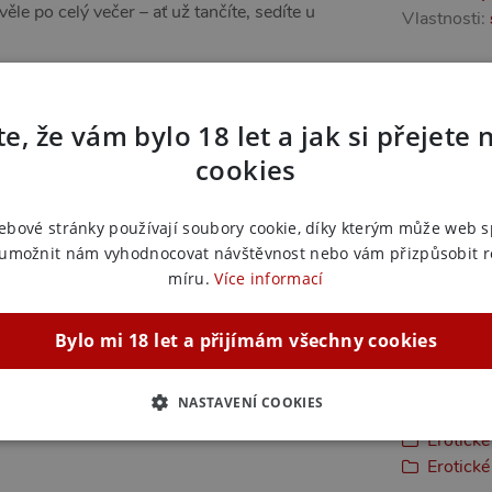
ěle po celý večer – ať už tančíte, sedíte u
Vlastnosti:
Další in
Náš kód:
vi
e, že vám bylo 18 let a jak si přejete 
Výrobce:
D
cookies
Zařazeno
ebové stránky používají soubory cookie, díky kterým může web 
 umožnit nám vyhodnocovat návštěvnost nebo vám přizpůsobit 
Erotické
míru.
Více informací
Erotick
Erotické
Erotick
Bylo mi 18 let a přijímám všechny cookies
Erotické
Erotick
NASTAVENÍ COOKIES
Erotické
Erotick
ZBYTNĚ NUTNÉ
ANALYTICKÉ
MARKETINGOVÉ
F
Erotické