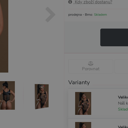
Kdy zboží dostanu?
prodejna - Brno:
Skladem
Porovnat
Varianty
Velik
Náš 
Skla
Velik