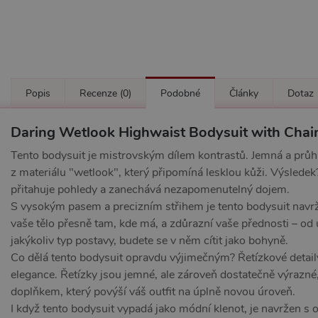
Popis
Recenze
(0)
Podobné
Články
Dotaz
Daring Wetlook Highwaist Bodysuit with Chai
Tento bodysuit je mistrovským dílem kontrastů. Jemná a průh
z materiálu "wetlook", který připomíná lesklou kůži. Výsledek
přitahuje pohledy a zanechává nezapomenutelný dojem.
S vysokým pasem a precizním střihem je tento bodysuit navrž
vaše tělo přesně tam, kde má, a zdůrazní vaše přednosti – od
jakýkoliv typ postavy, budete se v něm cítit jako bohyně.
Co dělá tento bodysuit opravdu výjimečným? Řetízkové detaily
elegance. Řetízky jsou jemné, ale zároveň dostatečně výrazné
doplňkem, který povýší váš outfit na úplně novou úroveň.
I když tento bodysuit vypadá jako módní klenot, je navržen s 