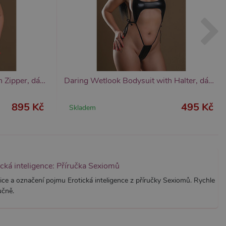
znamná aktualizace běžněji
tu Zopim používaného k
í jedinečných uživatelů
ástí každého požadavku na
h pro analytické přehledy
Daring Wetlook Bodysuit with Zipper, dámský body se zipy
Daring Wetlook Bodysuit with Halter, dámský body
895 Kč
495 Kč
Skladem
ická inteligence: Příručka Sexiomů
ice a označení pojmu Erotická inteligence z příručky Sexiomů. Rychle
učně.