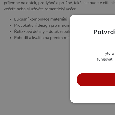
příjemné na dotek, prodyšné a pružné, takže se budete cítit skv
večeře nebo si užíváte romantický večer.
Luxusní kombinace materiálů
Provokativní design pro maximální svůdnost
Potvrďt
Řetízkové detaily – dotek rebelství a elegance
Pohodlí a kvalita na prvním místě
Tyto w
fungovat,
NE