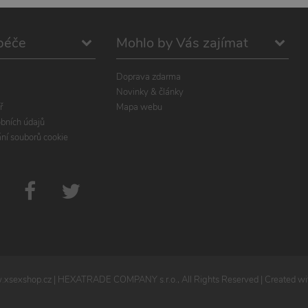
péče
Mohlo by Vás zajímat
Doprava zdarma
Novinky & články
ř
Mapa webu
bních údajů
ání souborů cookie
xsexshop.cz
| HEXATRADE COMPANY s.r.o., All Rights Reserved | Created wit