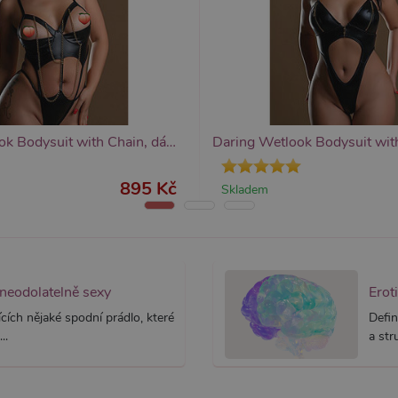
yprší
Vyprší
Popis
Popis
 rok
1 rok
Tento název souboru cookie je spojen s Google Universal Analytics - což je vý
Widget živého chatu nastavuje soubory cookie pro uložení ID živého cha
1
používané analytické služby Google. Tento soubor cookie se používá k rozlišen
identifikaci zařízení napříč návštěvami.
ěsíc
přiřazením náhodně vygenerovaného čísla jako identifikátoru klienta. Je souč
stránku na webu a slouží k výpočtu údajů o návštěvnících, relacích a kampaníc
webů.
Daring Wetlook Bodysuit with Chain, dámský body s řetízky
895 Kč
Skladem
 neodolatelně sexy
Erot
cích nějaké spodní prádlo, které
Defin
..
a str