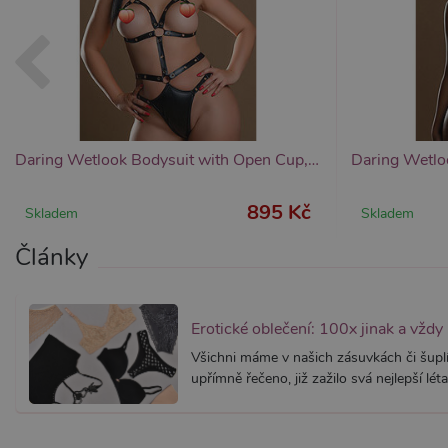
Provider /
Provider /
Název
Název
V
Doména
Doména
_ga
__zlcmid
1
Google LLC
Zendesk Inc.
.xsexshop.cz
.xsexshop.cz
m
Daring Wetlook Bodysuit with Open Cup, dámský body s otevřenými košíčky
895 Kč
Skladem
Skladem
Články
Erotické oblečení: 100x jinak a vždy
Všichni máme v našich zásuvkách či šuplí
upřímně řečeno, již zažilo svá nejlepší léta.