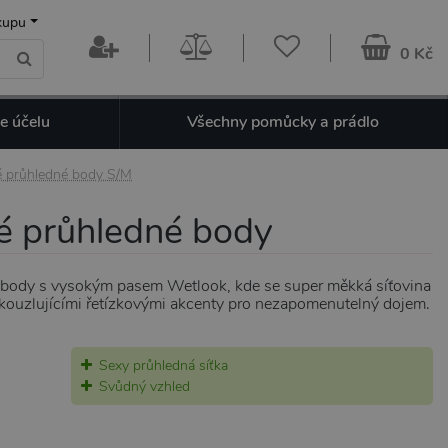
kupu
0 Kč
e účelu
Všechny pomůcky a prádlo
é průhledné body S/M
é průhledné body
body s vysokým pasem Wetlook, kde se super měkká síťovina
okouzlujícími řetízkovými akcenty pro nezapomenutelný dojem.
Sexy průhledná síťka
Svůdný vzhled