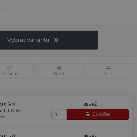
Vybrat variantu
Oblíbený
Sdílet
Tisk
ost:
S/M
895 Kč
kód: 101397
Do košíku
dem
ost:
L/XL
895 Kč