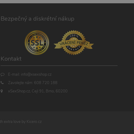
Bezpečný a diskrétní nákup
Kontakt
E-mail:
info@xsexshop.cz
Zavolejte nám:
608 720 188
xSexShop.cz, Cejl 91, Brno, 60200
h extra love by
Kicero.cz