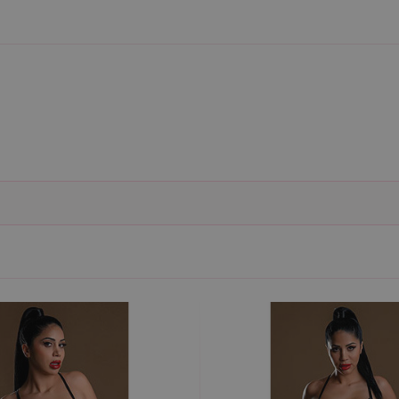
Nezbytně nutné
Analytické
Marketingové
Funkční
ie umožňují základní funkce webových stránek, jako je přihlášení uživatele a správa 
rů cookie správně používat.
ovider / Doména
Vyprší
Popis
1 rok 1
Tento soubor cookie používá služba Cookie-Script.co
okieScript
měsíc
předvoleb souhlasu se soubory cookie návštěvníků. Je
sexshop.cz
Cookie-Script.com fungoval správně.
sexshop.cz
1 rok 1
Tento soubor cookie je přidružen k webům používající
měsíc
načtení dalších skriptů a kódu na stránku. Pokud je použ
nezbytně nutný, protože bez něj jiné skripty nemusí f
7 dní
Pro pokračující podporu lepivosti s případy použití COR
azon.com Inc.
Chromium vytváříme další soubory cookie lepivosti pro
dget-
lepivosti založených na trvání s názvem AWSALBCORS (
diator.zopim.com
6
Google reCAPTCHA nastaví při spuštění potřebný sou
ogle LLC
měsíců
za účelem provedení analýzy rizik.
w.google.com
1
Tento soubor cookie obsahuje informace o relaci. Je n
P.net
měsíc
funkčnost webu.
sexshop.cz