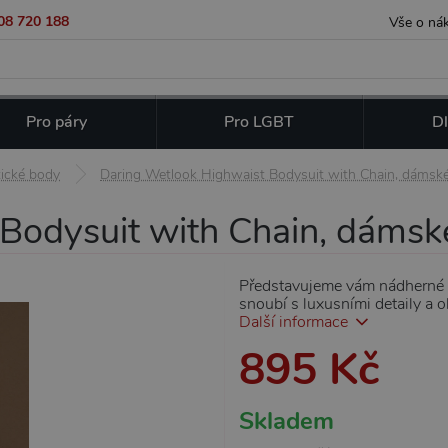
08 720 188
Vše o ná
Pro páry
Pro LGBT
Dl
tické body
Daring Wetlook Highwaist Bodysuit with Chain, dámsk
Bodysuit with Chain, dámsk
Představujeme vám nádherné 
snoubí s luxusními detaily a 
Další informace
895 Kč
Skladem