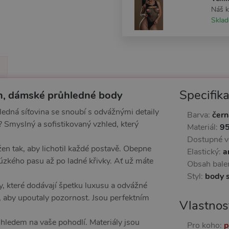
Náš 
Skla
Specifik
n, dámské průhledné body
ledná síťovina se snoubí s odvážnými detaily
Barva:
čern
? Smyslný a sofistikovaný vzhled, který
Materiál:
95
Dostupné ve
en tak, aby lichotil každé postavě. Obepne
Elastický:
a
 úzkého pasu až po ladné křivky. Ať už máte
Obsah bale
Styl:
body s
, které dodávají špetku luxusu a odvážné
, aby upoutaly pozornost. Jsou perfektním
Vlastnos
ohledem na vaše pohodlí. Materiály jsou
Pro koho:
p