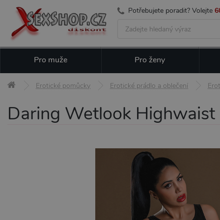
Potřebujete poradit? Volejte
6
Pro muže
Pro ženy
Erotické pomůcky
Erotické prádlo a oblečení
Ero
Daring Wetlook Highwaist 