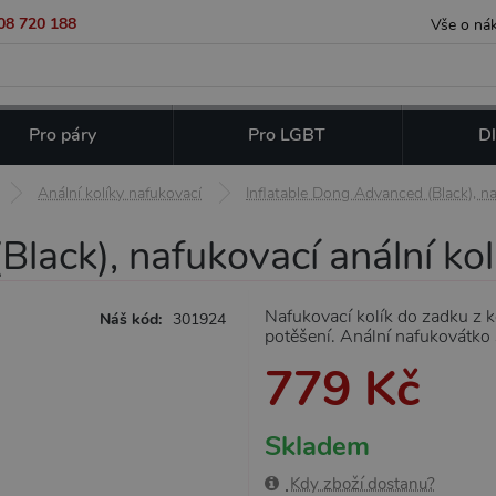
08 720 188
Vše o ná
Pro páry
Pro LGBT
Dl
Anální kolíky nafukovací
Inflatable Dong Advanced (Black), na
lack), nafukovací anální kol
Nafukovací kolík do zadku z 
Náš kód:
301924
potěšení. Anální nafukovátk
779 Kč
Skladem
Kdy zboží dostanu?