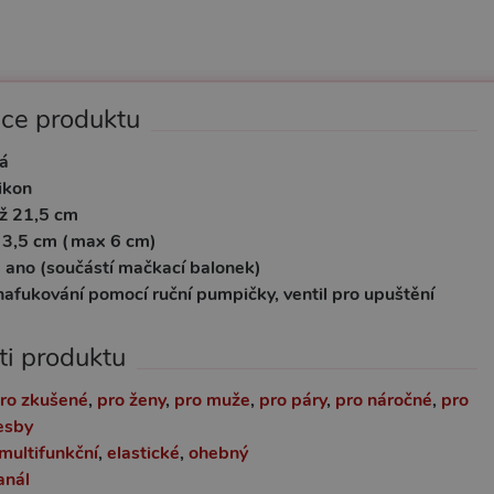
ace produktu
á
likon
ž 21,5 cm
 3,5 cm (max 6 cm)
:
ano (součástí mačkací balonek)
nafukování pomocí ruční pumpičky, ventil pro upuštění
ti produktu
ro zkušené
,
pro ženy
,
pro muže
,
pro páry
,
pro náročné
,
pro
esby
multifunkční
,
elastické
,
ohebný
anál