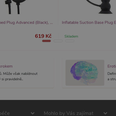
Inflatable Ribbed Plug Advanced (Black), nafukovací anální kolík
619 Kč
Skladem
 krokem
Erot
ků. Může však nabídnout
Defin
si pravidelně..
a str
péče
Mohlo by Vás zajímat