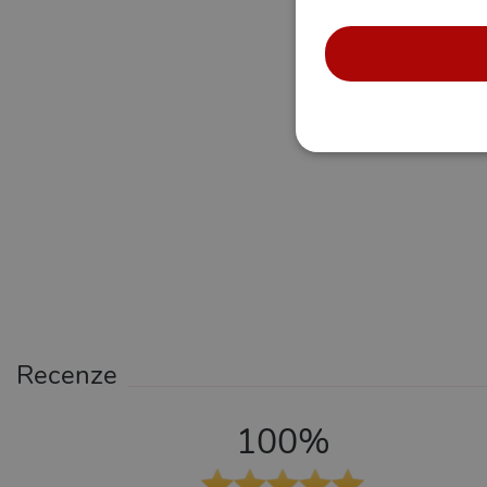
NE
Nezbytně nutné soubory cook
bez nezbytně nutných soubo
Název
Pr
Recenze
CookieScriptConsent
Co
.x
100%
_ga_SX4YNVLNP9
.x