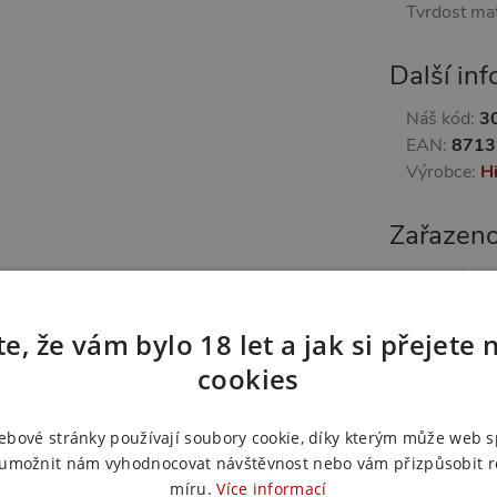
Tvrdost mat
Další in
Náš kód:
3
EAN:
8713
Výrobce:
H
Zařazeno
Anální 
Dilda, p
Nafukova
e, že vám bylo 18 let a jak si přejete 
Anální k
cookies
Erotick
Anální k
Anální 
ebové stránky používají soubory cookie, díky kterým může web 
 umožnit nám vyhodnocovat návštěvnost nebo vám přizpůsobit 
Anální 
míru.
Více informací
Anální k