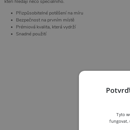
kteří hledají něco speciálního.
Přizpůsobitelné potěšení na míru
Bezpečnost na prvním místě
Prémiová kvalita, která vydrží
Snadné použití
Potvrďt
Tyto w
fungovat,