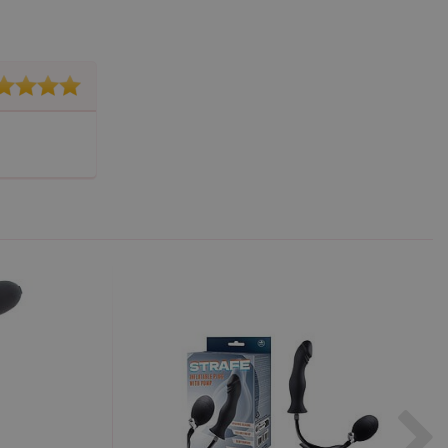
S po aktualizaci
 každou z těchto funkcí
ALB).
bor cookie (_GRECAPTCHA)
ezbytný pro správnou
znamná aktualizace běžněji
tu Zopim používaného k
í jedinečných uživatelů
ástí každého požadavku na
h pro analytické přehledy