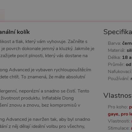
Specifik
nální kolík
ikost a tlak, který vám vyhovuje. Začněte s
Barva:
čern
e povrch dokonale jemný a kluzký. Jakmile je
Materiál:
si
zažijete pocit plnosti, který vás dostane na
Délka:
18 a
Průměr:
od
e Dong Advanced je vybaven rychloupouštěcím
Nafukovací
dete chtít. To znamená, že máte absolutní
Používání:
rgenní, neporézní a snadno se čistí. Tento
Vlastnos
 životnost produktu. Inflatable Dong
ěšení znovu a znovu, bez kompromisů v
Pro koho:
p
gaye
,
pro l
ong Advanced je navržen tak, aby byl snadno
Vlastnosti:
ání z něj dělají ideální volbu pro všechny,
Stimulace: