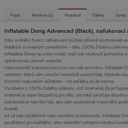
Popis
Recenze
(1)
Podobné
Články
Dotaz
Inflatable Dong Advanced (Black), nafukovací a
Díky unikátní funkci nafukování můžete přesně kontrolovat vel
hladkým a snadným zavedením – díky 100% čistému silikonu j
Inflatable Dong na svém místě, stačí pár stisknutí pumpičky a 
úplně novou úroveň rozkoše.
Vaše pohodlí a bezpečnost jsou pro nás prioritou. Inflatabl
ventilem, který vám umožní okamžitě uvolnit tlak, kdykoliv bu
kontrolu nad celým zážitkem – od začátku až do konce.
Vyrobeno z 100% čistého silikonu, což znamená, že je hypoale
materiál je nejen bezpečný pro tělo, ale také zaručuje dlouhou
Advanced je navržen tak, aby vám poskytoval maximální pot
kvalitě.
Ať už jste začátečník nebo zkušený průzkumník, Inflatable D
použitelný pro každého. Jeho diskrétní vzhled a intuitivní ovlád