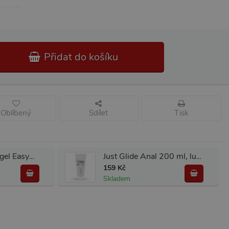
Přidat do košíku
Oblíbený
Sdílet
Tisk
Vodní lubrikační gel EasyGlide Lubricant 150 ml
Just Glide Anal 200 ml, lubrikant na vodní bázi
159 Kč
Skladem