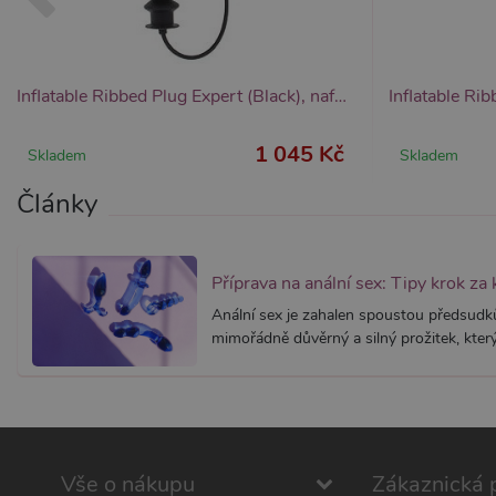
Inflatable Ribbed Plug Expert (Black), nafukovací anální kolík
1 045 Kč
Skladem
Skladem
Články
Příprava na anální sex: Tipy krok za
Anální sex je zahalen spoustou předsud
mimořádně důvěrný a silný prožitek, který 
Vše o nákupu
Zákaznická 