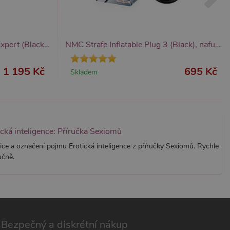
Inflatable Suction Base Plug Expert (Black), nafukovací anální kolík
NMC Strafe Inflatable Plug 3 (Black), nafukovací anální kolík
1 195 Kč
695 Kč
Skladem
ická inteligence: Příručka Sexiomů
ice a označení pojmu Erotická inteligence z příručky Sexiomů. Rychle
učně.
Bezpečný a diskrétní nákup