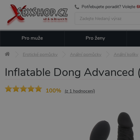
Potřebujete poradit? Volejte
6
Pro muže
Pro ženy
Erotické pomůcky
Anální pomůcky
Anální kolíky
Inflatable Dong Advanced (B
100%
(z 1 hodnocení)