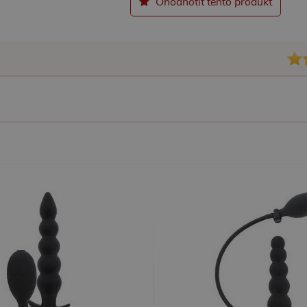
Ohodnotit tento produkt
7 dní
Pro pokračující podporu lepivosti s případy použití COR
azon.com Inc.
Chromium vytváříme další soubory cookie lepivosti pro
dget-
lepivosti založených na trvání s názvem AWSALBCORS (
diator.zopim.com
6
Google reCAPTCHA nastaví při spuštění potřebný sou
ogle LLC
měsíců
za účelem provedení analýzy rizik.
w.google.com
1
Tento soubor cookie obsahuje informace o relaci. Je n
P.net
měsíc
funkčnost webu.
sexshop.cz
yprší
Vyprší
Popis
Popis
 rok
1 rok
Tento název souboru cookie je spojen s Google Universal Analytics - což je vý
Widget živého chatu nastavuje soubory cookie pro uložení ID živého cha
1
používané analytické služby Google. Tento soubor cookie se používá k rozlišen
identifikaci zařízení napříč návštěvami.
ěsíc
přiřazením náhodně vygenerovaného čísla jako identifikátoru klienta. Je souč
stránku na webu a slouží k výpočtu údajů o návštěvnících, relacích a kampaníc
webů.