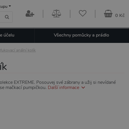
kupu
0 Kč
e účelu
Všechny pomůcky a prádlo
fukovací anální kolík
ík
kolekce EXTREME. Posouvej své zábrany a užij si nevídané
o se mačkací pumpičkou.
Další informace