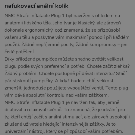
nafukovací anální kolík
NMC Strafe Inflatable Plug 1 byl navržen s ohledem na
anatomii lidského těla. Jeho tvar je klasický, ale zároveň
dokonale ergonomický, což znamená, že se přizpůsobí
vašemu tělu a poskytne vám maximální pohodlí při každém
použití. Žádné nepříjemné pocity, žádné kompromisy – jen
čisté potěšení.
Díky přiložené pumpičce můžete snadno zvětšit velikost
plugu podle svých preferencí a potřeb. Chcete začít zlehka?
Žádný problém. Chcete postupně přidávat intenzitu? Stačí
pár stisknutí pumpičky. A když budete chtít velikost
zmenšit, jednoduše použijete vypouštěcí ventil. Tento plug
vám dává absolutní kontrolu nad vaším zážitkem.
NMC Strafe Inflatable Plug 1 je navržen tak, aby jemně
dilatoval a relaxoval svěrač. To znamená, že je ideální pro
ty, kteří chtějí začít s anální stimulací, ale zároveň uspokojí i
zkušené uživatele hledající intenzivnější zážitky. Je to
univerzální nástroj, který se přizpůsobí vašim potřebám.