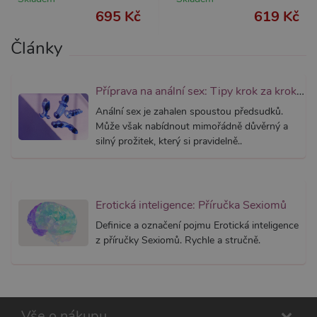
AWSALBCORS
7 dní
Pro pokr
Amazon.com Inc.
695 Kč
619 Kč
podpor
widget-
lepivosti
mediator.zopim.com
případy 
Články
CORS p
aktualiz
Chromi
vytvářím
soubory
Příprava na anální sex: Tipy krok za krokem
lepivost
každou 
Anální sex je zahalen spoustou předsudků.
těchto f
lepivost
Může však nabídnout mimořádně důvěrný a
založen
silný prožitek, který si pravidelně..
trvání 
AWSAL
(ALB).
_GRECAPTCHA
6
Google
Google LLC
měsíců
reCAPT
www.google.com
Erotická inteligence: Příručka Sexiomů
nastaví 
spuštěn
potřebn
Definice a označení pojmu Erotická inteligence
soubor 
z příručky Sexiomů. Rychle a stručně.
(_GREC
za účel
provede
analýzy r
PHPSESSID
1
Tento s
PHP.net
měsíc
cookie
.xsexshop.cz
Vše o nákupu
obsahuj