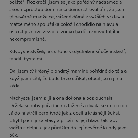
polštář. Rozkročil jsem se jako pořádný nadsamec a
čísla jako
identifikátoru
svou naprostou dominanci demonstroval tím, že jsem
klienta. Je
součástí
té nevěrné manželce, vážené dámě z vyšších vrstev a
každého
požadavku na
matce mého spolužáka položil chodidlo na hlavu a
stránku na webu
ošukal ji znovu zezadu, znovu tvrdě a znovu totálně
a slouží k
výpočtu údajů o
nekompromisně.
návštěvnících,
relacích a
kampaních pro
Kdybyste slyšeli, jak u toho vzdychala a kňučela slastí,
analytické
přehledy webů.
fandili byste mi.
Dal jsem tý krásný blonďatý mamině pořádně do těla a
když jsem cítil, že budu brzo stříkat, otočil jsem ji na
záda.
Nachystal jsem si ji a ona dokonale poslouchala.
Držela si nohy pořádně roztažené a dívala se mi do očí.
Já do ní strčil péro tvrdé jak z oceli a krásně ji šukal.
Chytil jsem ji za vlasy a přitáhl si její hlavu tak, aby
viděla z detailu, jak přirážím do její nevěrné kundy jako
býk.