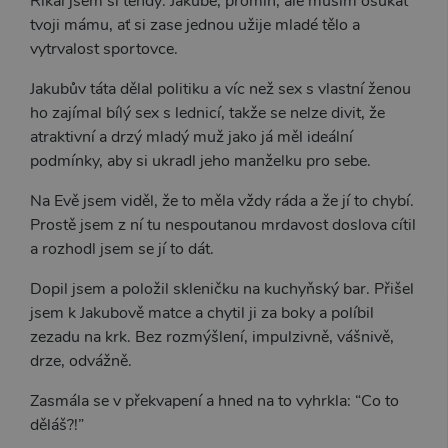
Říkal jsem si tehdy: Jakube, promiň, ale musím ošukat
tvoji mámu, ať si zase jednou užije mladé tělo a
vytrvalost sportovce.
Jakubův táta dělal politiku a víc než sex s vlastní ženou
ho zajímal bílý sex s lednicí, takže se nelze divit, že
atraktivní a drzý mladý muž jako já měl ideální
podmínky, aby si ukradl jeho manželku pro sebe.
Na Evě jsem viděl, že to měla vždy ráda a že jí to chybí.
Prostě jsem z ní tu nespoutanou mrdavost doslova cítil
a rozhodl jsem se jí to dát.
Dopil jsem a položil skleničku na kuchyňský bar. Přišel
jsem k Jakubově matce a chytil ji za boky a políbil
zezadu na krk. Bez rozmýšlení, impulzivně, vášnivě,
drze, odvážně.
Zasmála se v překvapení a hned na to vyhrkla: “Co to
děláš?!”