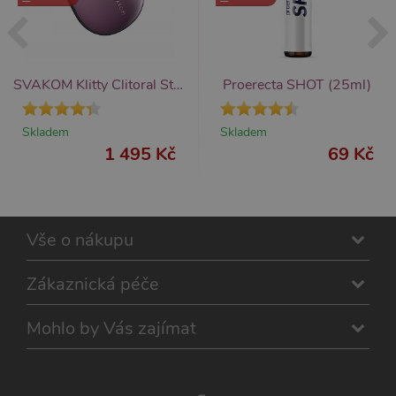
SVAKOM Klitty Clitoral Stimulator (Dusty Lavender), klitorální stimulátor
Proerecta SHOT (25ml)
Skladem
Skladem
1 495 Kč
69 Kč
Vše o nákupu
Zákaznická péče
Mohlo by Vás zajímat