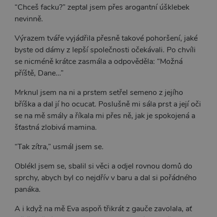
“Chceš facku?” zeptal jsem přes arogantní úšklebek
nevinně.
Výrazem tváře vyjádřila přesně takové pohoršení, jaké
byste od dámy z lepší společnosti očekávali. Po chvíli
se nicméně krátce zasmála a odpověděla: “Možná
příště, Dane…”
Mrknul jsem na ni a prstem setřel semeno z jejího
bříška a dal jí ho ocucat. Poslušně mi sála prst a její oči
se na mě smály a říkala mi přes ně, jak je spokojená a
šťastná zlobivá mamina.
“Tak zítra,” usmál jsem se.
Oblékl jsem se, sbalil si věci a odjel rovnou domů do
sprchy, abych byl co nejdřív v baru a dal si pořádného
panáka.
A i když na mě Eva aspoň třikrát z gauče zavolala, ať