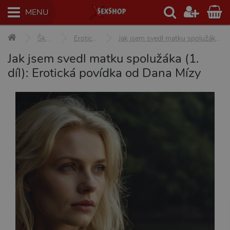
MENU
Škola sexu
Erotické povídky
Jak jsem svedl matku spolužáka (1. díl): Erotická povídka od Dana Mízy
Jak jsem svedl matku spolužáka (1.
díl): Erotická povídka od Dana Mízy