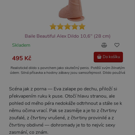
Baile Beautiful Alex Dildo 10,6" (28 cm)
Skladem
495 Kč
Do košíku
Realistické dildo s povrchem jako skutečný penis. Potěší svým žilnatým
údem. Silná přísavka a hodiny zábavy jsou samozřejmost. Dildo používá
flexibilní TPR materiál.
Scéna jak z porna — Eva zalape po dechu, přiloží si
překvapením ruku k puse. Otočí hlavu stranou, ale
pohled od mého péra nedokáže odtrhnout a stále se k
němu očima vrací. Pak se zasměje a je to z čtvrtiny
zoufalé, z čtvrtiny vrušené, z čtvrtiny provinilé a z
čtvrtiny obdivné — dohromady je to to nejvíc sexy
zasmání, co znám.