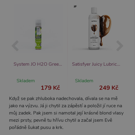
MARKETINGOVÉ
FUNKČNÍ
Nezbytně nutné
Analytické
Marketingové
Funkční
Nezbytně nutné soubory cookie umožňují
základní funkce webových stránek, jako je
Satisfyer Juicy Lubricant 300 ml (Cotton Candy), ochucený lubrikační gel
System JO H2O Green Apple (30 ml), ochucený lubrikační gel
Satisfyer Juicy Lubricant 300 ml (Crazy Crave), kávový lubrikační gel
přihlášení uživatele a správa účtu. Webové
stránky nelze bez nezbytně nutných souborů
cookie správně používat.
Skladem
Skladem
Název
Provider / Doména
Vyprší
Popis
č
179 Kč
249 Kč
CookieScriptConsent
1 rok 1
Tento s
CookieScript
měsíc
cookie 
.xsexshop.cz
Když se pak zhluboka nadechovala, dívala se na mě
služba 
jako na výzvu. Já ji chytil za zápěstí a položil jí ruce na
Script.c
zapamat
můj zadek. Pak jsem si namotal její krásné blond vlasy
předvol
souhlas
mezi prsty, pevně tu hřívu chytil a začal jsem Evě
soubory
pořádně šukat pusu a krk.
návštěvn
nutné, 