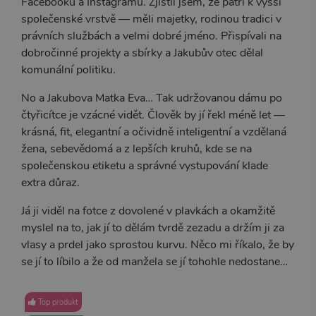
Facebooku a Instagramu. Zjistil jsem, že patří k vyšší
společenské vrstvě — měli majetky, rodinou tradici v
právních službách a velmi dobré jméno. Přispívali na
dobročinné projekty a sbírky a Jakubův otec dělal
komunální politiku.
No a Jakubova Matka Eva… Tak udržovanou dámu po
čtyřicítce je vzácné vidět. Člověk by jí řekl méně let —
krásná, fit, elegantní a očividně inteligentní a vzdělaná
žena, sebevědomá a z lepších kruhů, kde se na
společenskou etiketu a správné vystupování klade
extra důraz.
Já ji viděl na fotce z dovolené v plavkách a okamžitě
myslel na to, jak jí to dělám tvrdě zezadu a držím ji za
vlasy a prdel jako sprostou kurvu. Něco mi říkalo, že by
se jí to líbilo a že od manžela se jí tohohle nedostane…
Top produkt