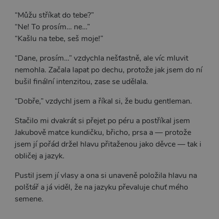
“Můžu stříkat do tebe?”
“Ne! To prosím… ne…”
“Kašlu na tebe, seš moje!”
“Dane, prosím…” vzdychla nešťastně, ale víc mluvit
nemohla. Začala lapat po dechu, protože jak jsem do ní
bušil finální intenzitou, zase se udělala.
“Dobře,” vzdychl jsem a říkal si, že budu gentleman.
Stačilo mi dvakrát si přejet po péru a postříkal jsem
Jakubově matce kundičku, břicho, prsa a — protože
jsem jí pořád držel hlavu přitaženou jako děvce — tak i
obličej a jazyk.
Pustil jsem jí vlasy a ona si unaveně položila hlavu na
polštář a já viděl, že na jazyku převaluje chuť mého
semene.