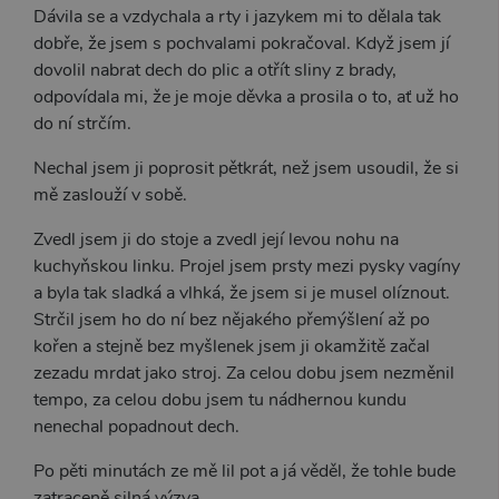
banner 
Dávila se a vzdychala a rty i jazykem mi to dělala tak
Cookie-
Script.
dobře, že jsem s pochvalami pokračoval. Když jsem jí
fungova
správně
dovolil nabrat dech do plic a otřít sliny z brady,
odpovídala mi, že je moje děvka a prosila o to, ať už ho
_ga_SX4YNVLNP9
.xsexshop.cz
1 rok 1
Tento s
měsíc
cookie j
do ní strčím.
přidruž
webům
používa
Nechal jsem ji poprosit pětkrát, než jsem usoudil, že si
Správce
Google 
mě zaslouží v sobě.
načtení 
skriptů
na strán
Zvedl jsem ji do stoje a zvedl její levou nohu na
Pokud j
kuchyňskou linku. Projel jsem prsty mezi pysky vagíny
použit, l
považov
a byla tak sladká a vlhká, že jsem si je musel olíznout.
nezbytn
nutný, 
Strčil jsem ho do ní bez nějakého přemýšlení až po
bez něj 
kořen a stejně bez myšlenek jsem ji okamžitě začal
skripty
fungova
zezadu mrdat jako stroj. Za celou dobu jsem nezměnil
správně
tempo, za celou dobu jsem tu nádhernou kundu
AWSALBCORS
7 dní
Pro pokr
Amazon.com Inc.
nenechal popadnout dech.
podpor
widget-
lepivosti
mediator.zopim.com
případy 
Po pěti minutách ze mě lil pot a já věděl, že tohle bude
CORS p
aktualiz
zatraceně silná výzva.