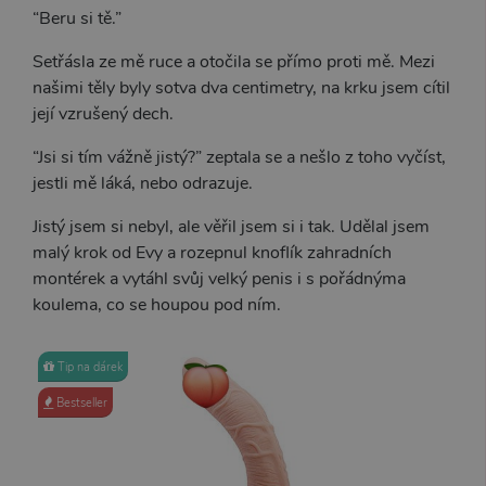
“Beru si tě.”
Setřásla ze mě ruce a otočila se přímo proti mě. Mezi
našimi těly byly sotva dva centimetry, na krku jsem cítil
její vzrušený dech.
“Jsi si tím vážně jistý?” zeptala se a nešlo z toho vyčíst,
jestli mě láká, nebo odrazuje.
Jistý jsem si nebyl, ale věřil jsem si i tak. Udělal jsem
malý krok od Evy a rozepnul knoflík zahradních
montérek a vytáhl svůj velký penis i s pořádnýma
koulema, co se houpou pod ním.
Tip na dárek
Bestseller