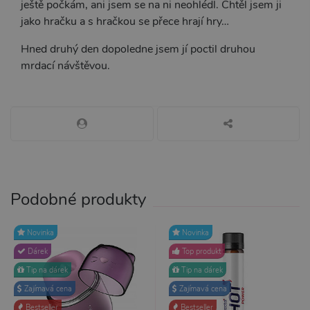
ještě počkám, ani jsem se na ni neohlédl. Chtěl jsem ji
jako hračku a s hračkou se přece hrají hry…
Hned druhý den dopoledne jsem jí poctil druhou
mrdací návštěvou.
Podobné produkty
Novinka
Novinka
Dárek
Top produkt
Tip na dárek
Tip na dárek
Zajímavá cena
Zajímavá cena
Bestseller
Bestseller