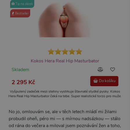
Tip na dárek
Bestseller
Kokos Hera Real Hip Masturbator
Skladem
2 295 Kč
Do košíku
Vyšpulený zadeček mezi stehny vystrkuje šťavnaté stydké pysky. Kokos
Hera Real Hip Masturbator čeká na tebe. Super realistické torzo pro muže.
Sexy vagina a anál. Příjemný materiál připomínající lidskou pokožku.
No jo, omlouvám se, ale v těch letech mládí mi žilami
probudil oheň, péro mi — s mírnou nadsázkou — stálo
od rána do večera a miloval jsem poznávání žen a toho,