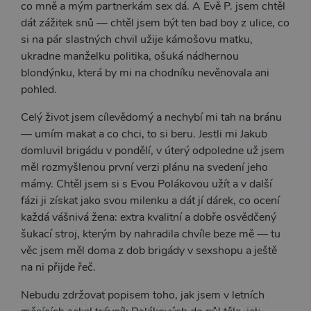
co mně a mým partnerkám sex dá. A Evě P. jsem chtěl
dát zážitek snů — chtěl jsem být ten bad boy z ulice, co
si na pár slastných chvil užije kámošovu matku,
ukradne manželku politika, ošuká nádhernou
blondýnku, která by mi na chodníku nevěnovala ani
pohled.
Celý život jsem cílevědomý a nechybí mi tah na bránu
— umím makat a co chci, to si beru. Jestli mi Jakub
domluvil brigádu v pondělí, v úterý odpoledne už jsem
měl rozmyšlenou první verzi plánu na svedení jeho
mámy. Chtěl jsem si s Evou Polákovou užít a v další
fázi ji získat jako svou milenku a dát jí dárek, co ocení
každá vášnivá žena: extra kvalitní a dobře osvědčený
šukací stroj, kterým by nahradila chvíle beze mě — tu
věc jsem měl doma z dob brigády v sexshopu a ještě
na ni přijde řeč.
Nebudu zdržovat popisem toho, jak jsem v letních