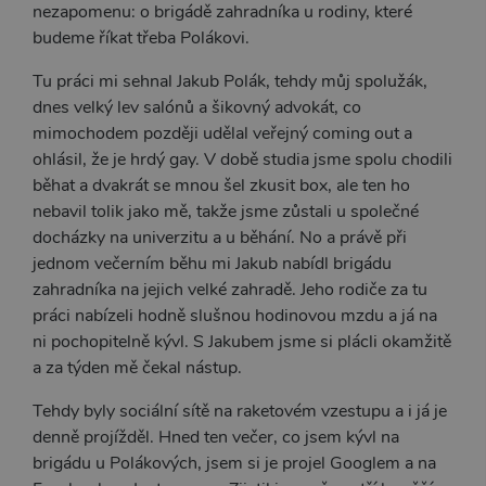
nezapomenu: o brigádě zahradníka u rodiny, které
budeme říkat třeba Polákovi.
Tu práci mi sehnal Jakub Polák, tehdy můj spolužák,
dnes velký lev salónů a šikovný advokát, co
mimochodem později udělal veřejný coming out a
ohlásil, že je hrdý gay. V době studia jsme spolu chodili
běhat a dvakrát se mnou šel zkusit box, ale ten ho
nebavil tolik jako mě, takže jsme zůstali u společné
docházky na univerzitu a u běhání. No a právě při
jednom večerním běhu mi Jakub nabídl brigádu
zahradníka na jejich velké zahradě. Jeho rodiče za tu
práci nabízeli hodně slušnou hodinovou mzdu a já na
ni pochopitelně kývl. S Jakubem jsme si plácli okamžitě
a za týden mě čekal nástup.
Tehdy byly sociální sítě na raketovém vzestupu a i já je
denně projížděl. Hned ten večer, co jsem kývl na
brigádu u Polákových, jsem si je projel Googlem a na