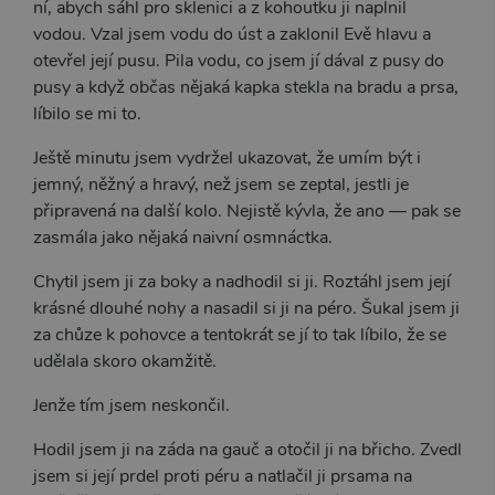
ní, abych sáhl pro sklenici a z kohoutku ji naplnil
vodou. Vzal jsem vodu do úst a zaklonil Evě hlavu a
otevřel její pusu. Pila vodu, co jsem jí dával z pusy do
pusy a když občas nějaká kapka stekla na bradu a prsa,
Provider /
líbilo se mi to.
Název
Vyprší
Popis
Provider /
Doména
Název
Vyprší
Popis
Doména
Ještě minutu jsem vydržel ukazovat, že umím být i
__zlcmid
1 rok
Widget
Zendesk
živého chatu
_ga
Inc.
1 rok
Tento název
Google LLC
jemný, něžný a hravý, než jsem se zeptal, jestli je
nastavuje
.xsexshop.cz
1
souboru cookie
.xsexshop.cz
soubory
měsíc
je spojen s
připravená na další kolo. Nejistě kývla, že ano — pak se
cookie pro
Google
zasmála jako nějaká naivní osmnáctka.
uložení ID
Universal
živého chatu
Analytics - což je
Zopim
významná
Chytil jsem ji za boky a nadhodil si ji. Roztáhl jsem její
používaného
aktualizace
k identifikaci
běžněji
krásné dlouhé nohy a nasadil si ji na péro. Šukal jsem ji
zařízení
používané
napříč
analytické
za chůze k pohovce a tentokrát se jí to tak líbilo, že se
návštěvami.
služby Google.
udělala skoro okamžitě.
Tento soubor
cookie se
používá k
Jenže tím jsem neskončil.
rozlišení
jedinečných
uživatelů
Hodil jsem ji na záda na gauč a otočil ji na břicho. Zvedl
přiřazením
náhodně
jsem si její prdel proti péru a natlačil ji prsama na
vygenerovaného