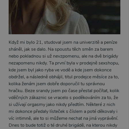
Když mi bylo 21, studoval jsem na univerzitě a peníze
sháněl, jak se dalo. Na spoustu těch směn za barem
nebo pokladnou si už nevzpomenu, ale na dvě brigády
nezapomenu nikdy. Ta první byla v prodejně sexshopu,
kde jsem byl jako ryba ve vodě a kde jsem dokonce
obdržel, a následně obhájil, titul prodejce měsíce za to,
kolika ženám jsem dobře doporučil tu správnou
hračku. Beze srandy jsem po čase přestal počítat, kolik
vděčných zákaznic se vracelo s poděkováním za to, že
si užívají orgasmy jako nikdy předtím. Některé z nich
mi dokonce předaly lísteček s číslem a poté děkovaly i
víc intimně, ale to si můžeme nechat na jiná vyprávění.
Dnes to bude totiž o té druhé brigádě, na kterou nikdy