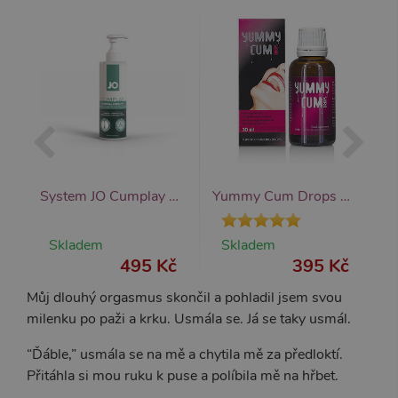
doplněk stravy na zvýšení sperma
System JO Cumplay Lubricant (240 ml), lubrikant umělé spermie
Yummy Cum Drops 30ml, kapky zlepšující chuť sperma
é
Skladem
Skladem
č
495 Kč
395 Kč
Můj dlouhý orgasmus skončil a pohladil jsem svou
milenku po paži a krku. Usmála se. Já se taky usmál.
“Ďáble,” usmála se na mě a chytila mě za předloktí.
Přitáhla si mou ruku k puse a políbila mě na hřbet.