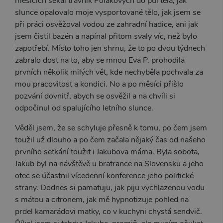
měsících sekal trávník Polákových do půl těla, jak
slunce opalovalo moje vysportované tělo, jak jsem se
při práci osvěžoval vodou ze zahradní hadice, ani jak
jsem čistil bazén a napínal přitom svaly víc, než bylo
zapotřebí. Místo toho jen shrnu, že to po dvou týdnech
zabralo dost na to, aby se mnou Eva P. prohodila
prvních několik milých vět, kde nechyběla pochvala za
mou pracovitost a kondici. No a po měsíci přišlo
pozvání dovnitř, abych se osvěžil a na chvíli si
odpočinul od spalujícího letního slunce.
Věděl jsem, že se schyluje přesně k tomu, po čem jsem
toužil už dlouho a po čem začala nějaký čas od našeho
prvního setkání toužit i Jakubova máma. Byla sobota,
Jakub byl na návštěvě u bratrance na Slovensku a jeho
otec se účastnil vícedenní konference jeho politické
strany. Dodnes si pamatuju, jak piju vychlazenou vodu
s mátou a citronem, jak mě hypnotizuje pohled na
prdel kamarádovi matky, co v kuchyni chystá sendvič.