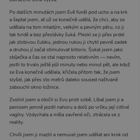
Chromi
vytvářím
soubory
Po dalších minutách jsem Evě funěl pod ucho a na krk
lepivost
každou 
a šeptal jsem, ať už se konečně udělá, že chci, aby se
těchto f
udělala na tom mladým, velkým a pevným péru, co ji
lepivost
založen
tak tvrdě a bez přestávky šuká. Pleskl se ji přes prdel
trvání 
AWSAL
jak zlobivou čubku, jednou rukou ji chytil pevně zadek
(ALB).
a druhou jí začal stimulovat klitoris. Šukal jsem jako
_GRECAPTCHA
6
Google
Google LLC
sbíječka a čas se stal naprosto relativním — nevím,
měsíců
reCAPT
www.google.com
nastaví 
jestli to trvalo ještě půl minuty nebo minut pět, ale když
spuštěn
potřebn
se Eva konečně udělala, křičela přitom tak, že jsem
soubor 
slyšel, jak přes sto metrů daleko soused naštvaně
(_GREC
za účel
zabouchl okno ložnice.
provede
analýzy r
Zvolnil jsem a otočil si Evu proti sobě. Líbal jsem ji a
PHPSESSID
1
Tento s
PHP.net
penisem jemně jezdil nahoru a dolů po vršku její citlivé
měsíc
cookie
.xsexshop.cz
obsahuj
vagíny. Vzdychala a měla zavřené oči, ztrácela se z
informa
relaci. Je
reality.
nezbytn
správn
funkčno
Chvíli jsem ji mazlil a nemusel jsem udělat ani krok od
webu.