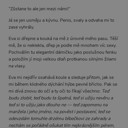
“Zůstane to ale jen mezi námi!”
Já se jen usměju a kývnu. Penis, svaly a odvaha mi to
zase vyhrály.
Eva si dřepne a kouká na mě z úrovně mého pasu. Těší
mě, že si neklekla, dřep je podle mě mnohem víc sexy.
Pochválím tu elegantní dámičku jako poslušnou fenku
a položím jí moji velkou dlaň protkanou silnými žilami
na vlasy.
Eva mi nejdřív osahává koule a sleduje přitom, jak se
mi během klidného dýchání hýbe pevné břicho. Pak se
mi dívá znovu do očí a ty oči to říkají všechno:
Teď
budu zlobit, teď budu ta špatná, teď si užiju nevěru a
teď si to užiju jako dlouho ne — teď zapomenu na
manžela i jeho jméno, na pověst i postavení, teď se
odevzdám tomuhle drzému blbečkovi ze zahrady a
nechám se pořádně ošukat tím nejkrásnějším pérem,