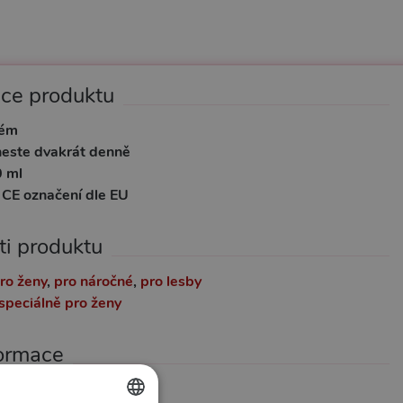
ace produktu
rém
este dvakrát denně
 ml
:
CE označení dle EU
ti produktu
ro ženy
,
pro náročné
,
pro lesby
speciálně pro ženy
formace
00133