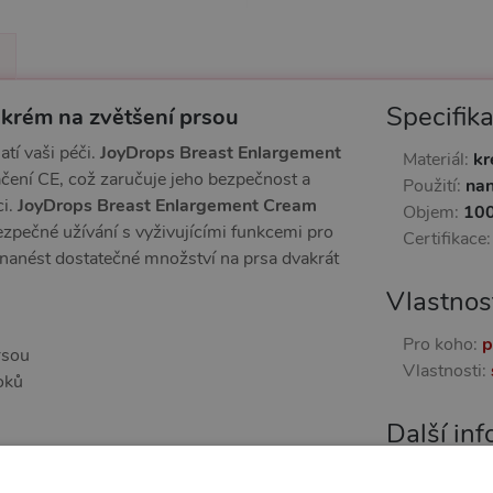
Specifik
 krém na zvětšení prsou
tí vaši péči.
JoyDrops Breast Enlargement
Materiál:
k
čení CE, což zaručuje jeho bezpečnost a
Použití:
nan
ci.
JoyDrops Breast Enlargement Cream
Objem:
100
ezpečné užívání s vyživujícími funkcemi pro
Certifikace
í nanést dostatečné množství na prsa dvakrát
Vlastnos
Pro koho:
p
rsou
Vlastnosti:
oků
Další in
Náš kód:
2
m prsou a zároveň jim dodat výživu a potřebnou