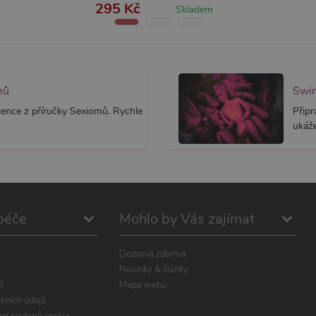
stránku na webu a slouží k výpočtu údajů o návštěvnících, relacích a kampaníc
295 Kč
Skladem
webů.
mů
igence z příručky Sexiomů. Rychle
Připr
ukáže
péče
Mohlo by Vás zajímat
Doprava zdarma
Novinky & články
ř
Mapa webu
bních údajů
ání souborů cookie