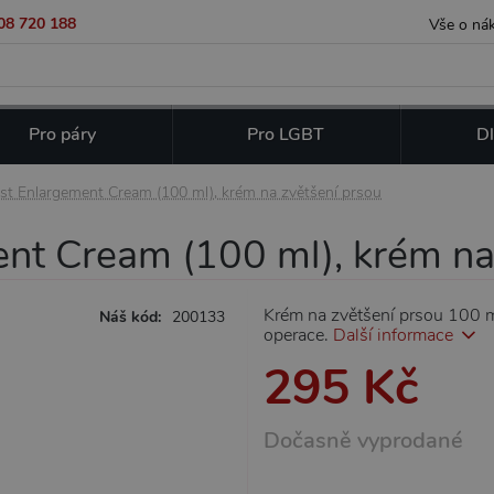
08 720 188
Vše o ná
Pro páry
Pro LGBT
Dl
st Enlargement Cream (100 ml), krém na zvětšení prsou
nt Cream (100 ml), krém na
Krém na zvětšení prsou 100 ml
Náš kód:
200133
operace.
Další informace
295 Kč
Dočasně vyprodané