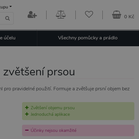
kupu
0 Kč
e účelu
Všechny pomůcky a prádlo
 zvětšení prsou
 pro pravidelné použití. Formuje a zvětšuje prsní objem bez
Zvětšení objemu prsou
Jednoduchá aplikace
Účinky nejsou okamžité