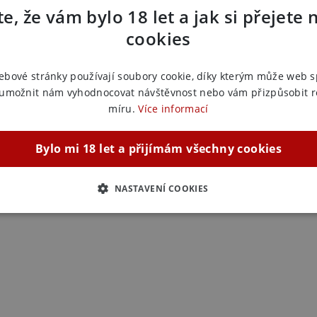
EAN:
8698
 ty, kdo touží po přirozené a efektivní péči o
e, že vám bylo 18 let a jak si přejete 
Výrobce:
J
cookies
Zařazeno
ebové stránky používají soubory cookie, díky kterým může web 
Zvětšení
 umožnit nám vyhodnocovat návštěvnost nebo vám přizpůsobit 
Přípravk
míru.
Více informací
Zvětšení
Zvětšení
Bylo mi 18 let a přijímám všechny cookies
Zvětšení
NASTAVENÍ COOKIES
ZBYTNĚ NUTNÉ
ANALYTICKÉ
MARKETINGOVÉ
F
Nezbytně nutné
Analytické
Marketingové
Funkční
ie umožňují základní funkce webových stránek, jako je přihlášení uživatele a správa 