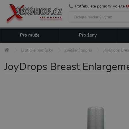
Potřebujete poradit? Volejte
6
Pro muže
Pro ženy
Erotické pomůcky
Zvětšení poprsí
JoyDrops Brea
JoyDrops Breast Enlargeme