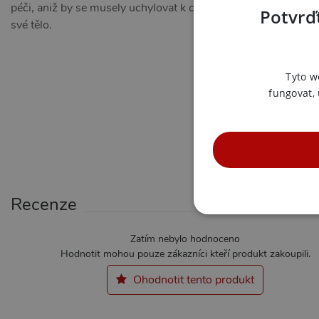
péči, aniž by se musely uchylovat k chirurgickým zákrokům. Pro
Potvrďt
své tělo.
Tyto w
fungovat,
Recenze
NE
Zatím nebylo hodnoceno
Hodnotit mohou pouze zákazníci kteří produkt zakoupili.
Ohodnotit tento produkt
Nezbytně nutné soubory cook