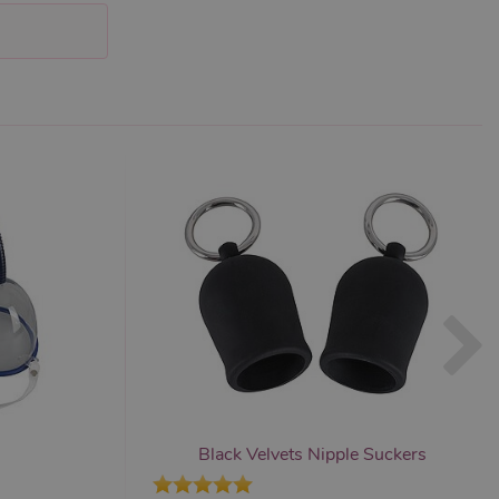
m k zapamatování
 nutné, aby banner cookie
m Správce značek Google k
it, lze jej považovat za
ungovat správně.
S po aktualizaci
 každou z těchto funkcí
ALB).
bor cookie (_GRECAPTCHA)
ezbytný pro správnou
Black Velvets Nipple Suckers
znamná aktualizace běžněji
tu Zopim používaného k
í jedinečných uživatelů
ástí každého požadavku na