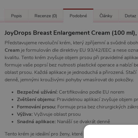
Popis
Recenze
(0)
Podobné
Články
Dotaz
JoyDrops Breast Enlargement Cream (100 ml),
Představujeme revoluční krém, který zpříjemní a svůdně oboha
Cream
je formulován dle direktivy EU 93/42/EEC a nese ozna
kvalitu. Tento krém zvyšuje objem prsou při pravidelné aplika
formuje vaše poprsí bez nutnosti plastické operace a nabízí b
oblast prsou. Každá aplikace je jednoduchá a přirozená. Stač
denně, jemnými krouživými pohyby vmasírovat do pokožky.
Bezpečné užívání:
Certifikováno podle EU norem
Zvětšení objemu:
Pravidelnou aplikací zvyšuje objem p
Formování prsou:
Formuje prsa bez chirurgických zákr
Výživa:
Vyživuje oblast prsou
Snadná aplikace:
Nanáší se dvakrát denně
Tento krém je ideální pro ženy, které chtějí zvětšit svůj obje