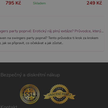
h pro analytické přehledy
795 Kč
249 Kč
Skladem
Swingers party poprvé: Erotický ráj plný extáze? Průvodce, který ti otevře dveře!
aven na swingers party poprvé? Tento průvodce ti krok za krokem
, jak se připravit, co očekávat a jak zůstat..
Bezpečný a diskrétní nákup
Kontakt