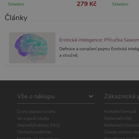
279 Kč
Skladem
Skladem
Články
Erotická inteligence: Příručka Sexio
Definice a označení pojmu Erotická intel
a stručně.
Vše o nákupu
Zákaznická 
Druhy dopravy a ceny
Kontaktní formulář
Jak vypadá zásilka
Reklamační řád
Nejčastější dotazy (FAQ)
Reklamační formulá
Obchodní podmínky
Zásady ochrany oso
Kontakty na provozovny
Pravidla pro použív