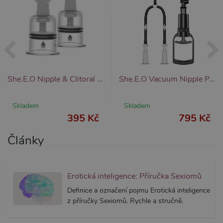
nezbytn
nutný, 
bez něj 
skripty
fungova
správně
AWSALBCORS
7 dní
Pro pokr
Amazon.com Inc.
podpor
widget-
lepivosti
mediator.zopim.com
případy 
She.E.O Nipple & Clitoral Suckers Large, sací přísavky na bradavky a klitoris
She.E.O Vacuum Nipple Pleasure Pump Medium, vakuová pumpa na bradavky
CORS p
aktualiz
Chromi
Skladem
Skladem
vytvářím
soubory
395 Kč
795 Kč
lepivost
každou 
těchto f
Články
lepivost
založen
trvání 
AWSAL
(ALB).
Erotická inteligence: Příručka Sexiomů
_GRECAPTCHA
6
Google
Google LLC
měsíců
reCAPT
Definice a označení pojmu Erotická inteligence
www.google.com
nastaví 
z příručky Sexiomů. Rychle a stručně.
spuštěn
potřebn
soubor 