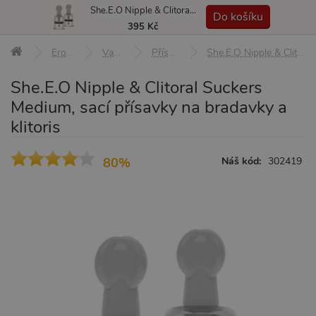
She.E.O Nipple & Clitoral Suckers Medium, sací přísavky na bradavky a klitoris
MENU
Do košíku
395 Kč
Erotické pomůcky
Vakuové pumpy
Přísavky na bradavky
She.E.O Nipple & Clitoral Suckers Medium, sací přísavky na bradavky a klitoris
She.E.O Nipple & Clitoral Suckers
Medium, sací přísavky na bradavky a
klitoris
80%
Náš kód:
302419