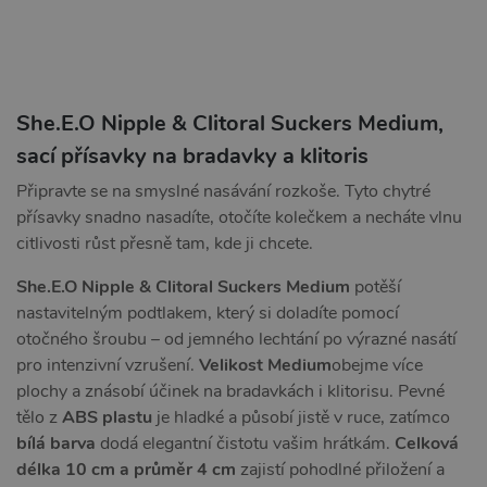
She.E.O Nipple & Clitoral Suckers Medium,
sací přísavky na bradavky a klitoris
Připravte se na smyslné nasávání rozkoše. Tyto chytré
přísavky snadno nasadíte, otočíte kolečkem a necháte vlnu
citlivosti růst přesně tam, kde ji chcete.
She.E.O Nipple & Clitoral Suckers Medium
potěší
nastavitelným podtlakem, který si doladíte pomocí
otočného šroubu – od jemného lechtání po výrazné nasátí
pro intenzivní vzrušení.
Velikost Medium
obejme více
plochy a znásobí účinek na bradavkách i klitorisu. Pevné
tělo z
ABS plastu
je hladké a působí jistě v ruce, zatímco
bílá barva
dodá elegantní čistotu vašim hrátkám.
Celková
délka 10 cm a průměr 4 cm
zajistí pohodlné přiložení a