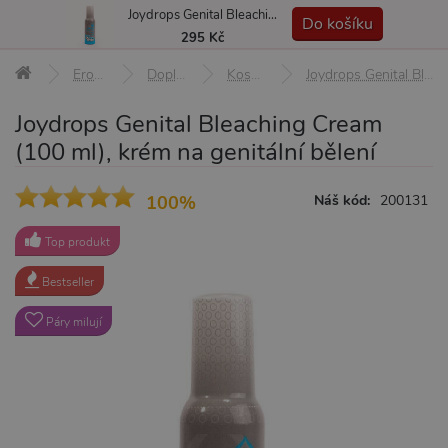
Joydrops Genital Bleaching Cream (100 ml), krém na genitální bělení
MENU
Do košíku
295 Kč
Erotické pomůcky
Doplňky a afrodiziaka
Kosmetika a hygiena
Joydrops Genital Bleaching Cream (100 ml), krém na genitální bělení
Joydrops Genital Bleaching Cream
(100 ml), krém na genitální bělení
100%
Náš kód:
200131
Top produkt
Bestseller
Páry milují