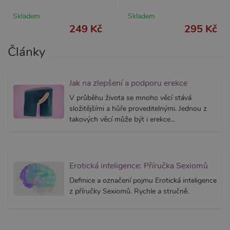
webům
používa
Skladem
Skladem
Správce
Google 
249 Kč
295 Kč
načtení 
skriptů
na strán
Články
Pokud j
použit, l
považov
nezbytn
Jak na zlepšení a podporu erekce
nutný, 
bez něj 
V průběhu života se mnoho věcí stává
skripty
fungova
složitějšími a hůře proveditelnými. Jednou z
správně
takových věcí může být i erekce...
AWSALBCORS
7 dní
Pro pokr
Amazon.com Inc.
podpor
widget-
lepivosti
mediator.zopim.com
případy 
CORS p
aktualiz
Erotická inteligence: Příručka Sexiomů
Chromi
vytvářím
Definice a označení pojmu Erotická inteligence
soubory
z příručky Sexiomů. Rychle a stručně.
lepivost
každou 
těchto f
lepivost
založen
trvání 