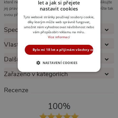
které nenarušuje přirozenou rovnováhu pokožky. Aplikujte
let a jak si přejete
CZECH
nastavit cookies
jej pravidelně pro dosažení nejlepších výsledků a zvyšte tak
SLOVAK
svou přirozenou sebejistotu.
Tyto webové stránky používají soubory cookie,
díky kterým může web správně fungovat,
ENGLISH
umožnit nám vyhodnocovat návštěvnost nebo
Specifikace produktu
vám přizpůsobit reklamu na míru.
Více informací
Vlastnosti produktu
Bylo mi 18 let a přijímám všechny cookies
Další informace
NASTAVENÍ COOKIES
Zařazeno v kategoriích
NEZBYTNĚ NUTNÉ
ANALYTICKÉ
Recenze
MARKETINGOVÉ
FUNKČNÍ
100%