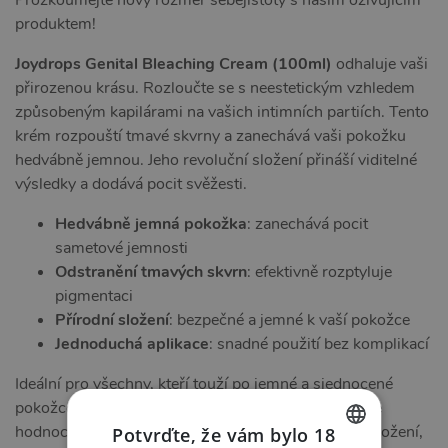
Prozkoumejte nový rozměr sebejistoty s naším oživujícím
produktem!
Joydrops Genital Bleaching Cream (100ml)
odhaluje vaši
přirozenou krásu. Rozloučte se s neestetickým vzhledem
způsobeným kapilárami na vašich intimních partiích. Tento
krém rozpouští tmavé skvrny a zanechává vaši pokožku
hedvábně jemnou. Jeho revoluční složení přináší viditelné
výsledky a dodává pocit svěžesti.
Hedvábně jemná pokožka
: zanechává pocit
sametové jemnosti
Odstranění tmavých skvrn
: efektivně rozptyluje
pigmentaci
Přírodní složení
: bezpečné a jemné k vaší pokožce
Jednoduchá aplikace
: snadné použití bez komplikací
Ideální pro všechny, kteří touží po jemné a sjednocené
pokožce na intimních místech. Tento krém je vysoce
hodnocen nejen pro svůj účinek, ale také pro svou složení,
Potvrďte, že vám bylo 18