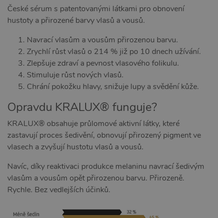
České sérum s patentovanými látkami pro obnovení
hustoty a přirozené barvy vlasů a vousů.
Navrací vlasům a vousům přirozenou barvu.
Zrychlí růst vlasů o 214 % již po 10 dnech užívání.
Zlepšuje zdraví a pevnost vlasového folikulu.
Stimuluje růst nových vlasů.
Chrání pokožku hlavy, snižuje lupy a svědění kůže.
Opravdu KRALUX® funguje?
KRALUX® obsahuje průlomové aktivní látky, které
zastavují proces šedivění, obnovují přirozený pigment ve
vlasech a zvyšují hustotu vlasů a vousů.
Navíc, díky reaktivaci produkce melaninu navrací šedivým
vlasům a vousům opět přirozenou barvu. Přirozeně.
Rychle. Bez vedlejších účinků.