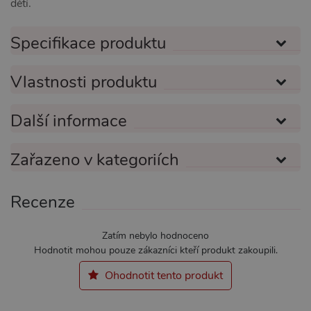
dětí.
(ALB).
_GRECAPTCHA
6
Google
Google LLC
měsíců
reCAPT
www.google.com
Specifikace produktu
nastaví 
spuštěn
potřebn
soubor 
Vlastnosti produktu
(_GREC
za účel
provede
analýzy r
Další informace
PHPSESSID
1
Tento s
PHP.net
měsíc
cookie
.xsexshop.cz
obsahuj
Zařazeno v kategoriích
informa
relaci. Je
nezbytn
správn
Recenze
funkčno
webu.
Zatím nebylo hodnoceno
Hodnotit mohou pouze zákazníci kteří produkt zakoupili.
Ohodnotit tento produkt
Provider /
Název
Vyprší
Popis
Provider /
Doména
Název
Vyprší
Popis
Doména