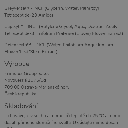
používa
Správce
Greyverse™ - INCI: (Glycerin, Water, Palmitoyl
Google 
načtení 
Tetrapeptide-20 Amide)
skriptů
na strán
Pokud j
Capixyl™ - INCI: (Butylene Glycol, Aqua, Dextran, Acetyl
použit, l
považov
Tetrapeptide-3, Trifolium Pratense (Clover) Flower Extract)
nezbytn
nutný, 
Defenscalp™ - INCI: (Water, Epilobium Angustifolium
bez něj 
skripty
Flower/Leaf/Stem Extract)
fungova
správně
Výrobce
AWSALBCORS
7 dní
Pro pokr
Amazon.com Inc.
podpor
widget-
Primulus Group, s.r.o.
lepivosti
mediator.zopim.com
případy 
Novoveská 2075/5d
CORS p
aktualiz
709 00 Ostrava-Mariánské hory
Chromi
vytvářím
Česká republika
soubory
lepivost
Skladování
každou 
těchto f
lepivost
Uchovávejte v suchu a temnu při teplotě do 25 °C a mimo
založen
trvání 
dosah přímého slunečního světla. Ukládejte mimo dosah
AWSAL