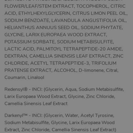
Marketingové
Funkční
FLOWER/LEAF/STEM EXTRACT, TOCOPHEROL, CITRIC
ACID, ETHYLHEXYLGLYCERIN, CITRUS LIMON PEEL OIL,
Nezbytně nutné soubory cookie umožňují
základní funkce webových stránek, jako je
SODIUM BENZOATE, LAVANDULA ANGUSTIFOLIA OIL,
přihlášení uživatele a správa účtu. Webové
HELIANTHUS ANNUUS SEED OIL, SODIUM PHYTATE,
stránky nelze bez nezbytně nutných souborů
cookie správně používat.
GLYCINE, LARIX EUROPAEA WOOD EXTRACT,
POTASSIUM SORBATE, SODIUM METABISULFITE,
Název
Provider / Doména
Vyprší
Popis
LACTIC ACID, PALMITOYL TETRAPEPTIDE-20 AMIDE,
CookieScriptConsent
1 rok 1
Tento s
CookieScript
měsíc
cookie 
.xsexshop.cz
DEXTRAN, CAMELLIA SINENSIS LEAF EXTRACT, ZINC
služba 
CHLORIDE, ACETYL TETRAPEPTIDE-3, TRIFOLIUM
Script.c
zapamat
PRATENSE EXTRACT, ALCOHOL, D-limonene, Citral,
předvol
souhlas
Coumarin, Linalool
soubory
návštěvn
nutné, 
Redensyl® - INCI: (Glycerin, Aqua, Sodium Metabisulfite,
banner 
Larix Europaea Wood Extract, Glycine, Zinc Chloride,
Cookie-
Script.
Camellia Sinensis Leaf Extract
fungova
správně
Darkenyl™ - INCI: (Glycerin, Water, Acetyl Tyrosine,
_ga_SX4YNVLNP9
.xsexshop.cz
1 rok 1
Tento s
měsíc
cookie j
Sodium Metabisulfite, Glycine, Larix Europaea Wood
přidruž
Extract, Zinc Chloride, Camellia Sinensis Leaf Extract)
webům