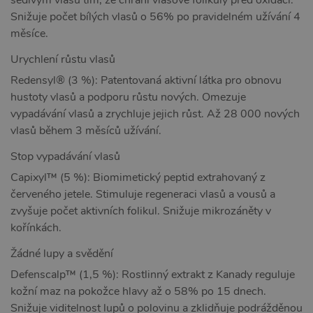
Snižuje počet bílých vlasů o 56% po pravidelném užívání 4
měsíce.
Urychlení růstu vlasů
Redensyl® (3 %): Patentovaná aktivní látka pro obnovu
hustoty vlasů a podporu růstu nových. Omezuje
vypadávání vlasů a zrychluje jejich růst. Až 28 000 nových
vlasů během 3 měsíců užívání.
Stop vypadávání vlasů
Capixyl™ (5 %): Biomimetický peptid extrahovaný z
červeného jetele. Stimuluje regeneraci vlasů a vousů a
zvyšuje počet aktivních folikul. Snižuje mikrozáněty v
kořínkách.
Žádné lupy a svědění
Defenscalp™ (1,5 %): Rostlinný extrakt z Kanady reguluje
kožní maz na pokožce hlavy až o 58% po 15 dnech.
Snižuje viditelnost lupů o polovinu a zklidňuje podrážděnou