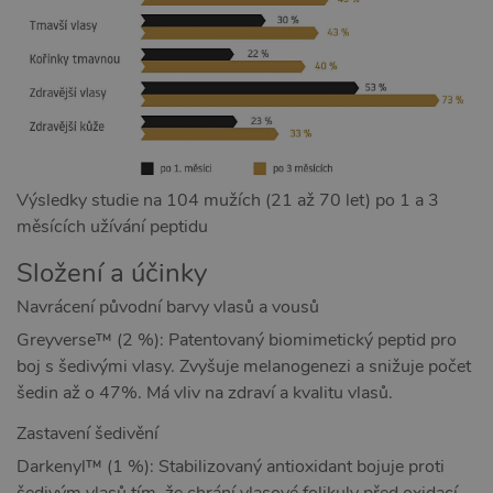
Výsledky studie na 104 mužích (21 až 70 let) po 1 a 3
měsících užívání peptidu
Složení a účinky
Navrácení původní barvy vlasů a vousů
Greyverse™ (2 %): Patentovaný biomimetický peptid pro
boj s šedivými vlasy. Zvyšuje melanogenezi a snižuje počet
šedin až o 47%. Má vliv na zdraví a kvalitu vlasů.
Zastavení šedivění
Darkenyl™ (1 %): Stabilizovaný antioxidant bojuje proti
šedivým vlasů tím, že chrání vlasové folikuly před oxidací.