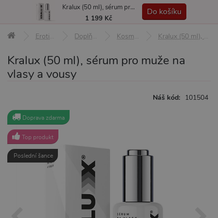
Kralux (50 ml), sérum pro muže na vlasy a vousy
MENU
Do košíku
1 199 Kč
Erotické pomůcky
Doplňky a afrodiziaka
Kosmetika a hygiena
Kralux (50 ml), sérum pro muže na vlasy a vousy
Kralux (50 ml), sérum pro muže na
vlasy a vousy
Náš kód:
101504
Doprava zdarma
Top produkt
Poslední šance