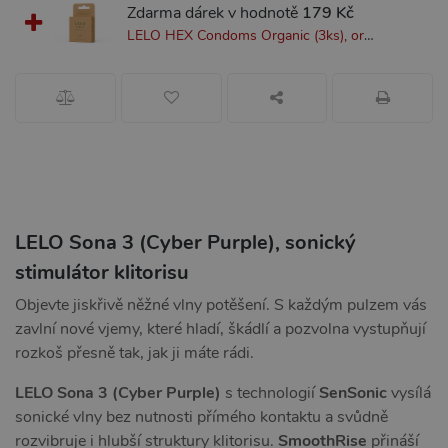
Zdarma dárek v hodnotě
179 Kč
LELO HEX Condoms Organic (3ks), organické ultra tenké kondomy
LELO Sona 3 (Cyber Purple), sonický
stimulátor klitorisu
Objevte jiskřivě něžné vlny potěšení. S každým pulzem vás
zavlní nové vjemy, které hladí, škádlí a pozvolna vystupňují
rozkoš přesně tak, jak ji máte rádi.
LELO Sona 3 (Cyber Purple)
s technologií
SenSonic
vysílá
sonické vlny bez nutnosti přímého kontaktu a svůdně
rozvibruje i hlubší struktury klitorisu.
SmoothRise
přináší