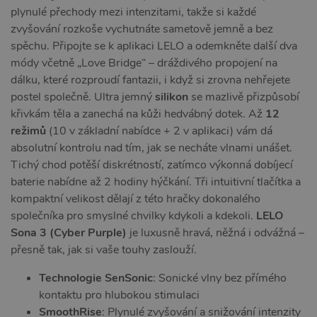
plynulé přechody mezi intenzitami, takže si každé
zvyšování rozkoše vychutnáte sametově jemně a bez
spěchu. Připojte se k aplikaci LELO a odemkněte další dva
módy včetně „Love Bridge“ – dráždivého propojení na
dálku, které rozproudí fantazii, i když si zrovna nehřejete
postel společně. Ultra jemný
silikon
se mazlivě přizpůsobí
křivkám těla a zanechá na kůži hedvábný dotek. Až
12
režimů
(10 v základní nabídce + 2 v aplikaci) vám dá
absolutní kontrolu nad tím, jak se necháte vlnami unášet.
Tichý chod potěší diskrétností, zatímco výkonná dobíjecí
baterie nabídne až 2 hodiny hýčkání. Tři intuitivní tlačítka a
kompaktní velikost dělají z této hračky dokonalého
společníka pro smyslné chvilky kdykoli a kdekoli.
LELO
Sona 3 (Cyber Purple)
je luxusně hravá, něžná i odvážná –
přesně tak, jak si vaše touhy zaslouží.
Technologie SenSonic
: Sonické vlny bez přímého
kontaktu pro hlubokou stimulaci
SmoothRise
: Plynulé zvyšování a snižování intenzity