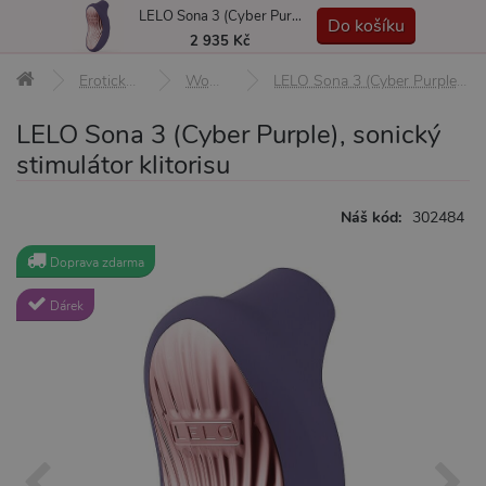
LELO Sona 3 (Cyber Purple), sonický stimulátor klitorisu
MENU
Do košíku
2 935 Kč
Erotické pomůcky
Womanizery
LELO Sona 3 (Cyber Purple), sonický stimulátor klitorisu
LELO Sona 3 (Cyber Purple), sonický
stimulátor klitorisu
Náš kód:
302484
Doprava zdarma
Dárek