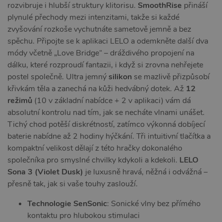
rozvibruje i hlubší struktury klitorisu.
SmoothRise
přináší
plynulé přechody mezi intenzitami, takže si každé
zvyšování rozkoše vychutnáte sametově jemně a bez
spěchu. Připojte se k aplikaci LELO a odemkněte další dva
módy včetně „Love Bridge“ – dráždivého propojení na
dálku, které rozproudí fantazii, i když si zrovna nehřejete
postel společně. Ultra jemný
silikon
se mazlivě přizpůsobí
křivkám těla a zanechá na kůži hedvábný dotek. Až
12
režimů
(10 v základní nabídce + 2 v aplikaci) vám dá
absolutní kontrolu nad tím, jak se necháte vlnami unášet.
Tichý chod potěší diskrétností, zatímco výkonná dobíjecí
baterie nabídne až 2 hodiny hýčkání. Tři intuitivní tlačítka a
kompaktní velikost dělají z této hračky dokonalého
společníka pro smyslné chvilky kdykoli a kdekoli.
LELO
Sona 3 (Violet Dusk)
je luxusně hravá, něžná i odvážná –
přesně tak, jak si vaše touhy zaslouží.
Technologie SenSonic
: Sonické vlny bez přímého
kontaktu pro hlubokou stimulaci