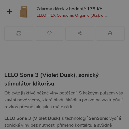
Zdarma dárek v hodnotě
179 Kč
LELO HEX Condoms Organic (3ks), organické ultra tenké kondomy
LELO Sona 3 (Violet Dusk), sonický
stimulátor klitorisu
Objevte jiskřivě něžné vlny potěšení. S každým pulzem vás
zavlní nové vjemy, které hladí, škádlí a pozvolna vystupňují
rozkoš přesně tak, jak ji máte rádi.
LELO Sona 3 (Violet Dusk)
s technologií
SenSonic
vysílá
sonické vlny bez nutnosti přímého kontaktu a svůdně