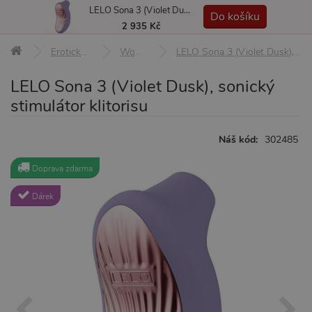
LELO Sona 3 (Violet Dusk), sonický stimulátor klitorisu
MENU
Do košíku
2 935 Kč
Erotické pomůcky
Womanizery
LELO Sona 3 (Violet Dusk), sonický stimulátor klitorisu
LELO Sona 3 (Violet Dusk), sonický
stimulátor klitorisu
Náš kód:
302485
Doprava zdarma
Dárek