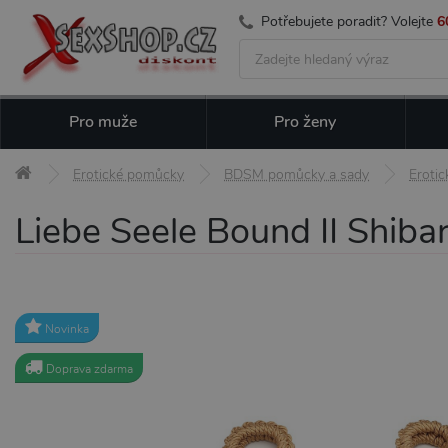
Potřebujete poradit? Volejte
6
Pro muže
Pro ženy
Erotické pomůcky
BDSM pomůcky a sady
Erotic
Liebe Seele Bound II Shibar
Novinka
Doprava zdarma