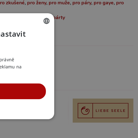
ro zkušené
,
pro ženy
,
pro muže
,
pro páry
,
pro gaye
,
pro
sady
,
ohebný
,
dobré na párty
eriálu:
pevnější
nastavit
CZECH
formace
SLOVAK
02649
ENGLISH
správně
558000924
reklamu na
iebe Seele
 v kategoriích
 pouta
dy a sety
á pouta hnědá
UNKČNÍ