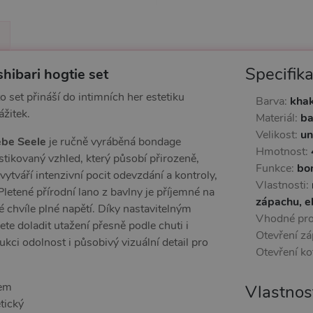
Specifik
hibari hogtie set
 set přináší do intimních her estetiku
Barva:
khak
ážitek.
Materiál:
ba
Velikost:
un
ebe Seele
je ručně vyráběná bondage
Hmotnost:
tikovaný vzhled, který působí přirozeně,
Funkce:
bo
 vytváří intenzivní pocit odevzdání a kontroly,
Vlastnosti:
letené přírodní lano z bavlny je příjemné na
zápachu, el
chvíle plné napětí. Díky nastavitelným
Vhodné pr
e doladit utažení přesně podle chuti i
Otevření zá
kci odolnost i působivý vizuální detail pro
Otevření ko
lem
Vlastnos
tický