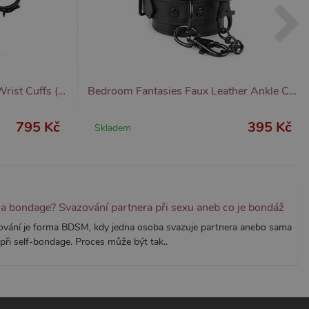
znamná aktualizace běžněji
tu Zopim používaného k
í jedinečných uživatelů
ástí každého požadavku na
h pro analytické přehledy
Bedroom Fantasies Collar & Wrist Cuffs (Black), fetiš sada obojek a pouta
Bedroom Fantasies Faux Leather Ankle Cuffs (Black), pouta na nohy
795 Kč
395 Kč
Skladem
na bondage? Svazování partnera při sexu aneb co je bondáž
ování je forma BDSM, kdy jedna osoba svazuje partnera anebo sama
při self-bondage. Proces může být tak..