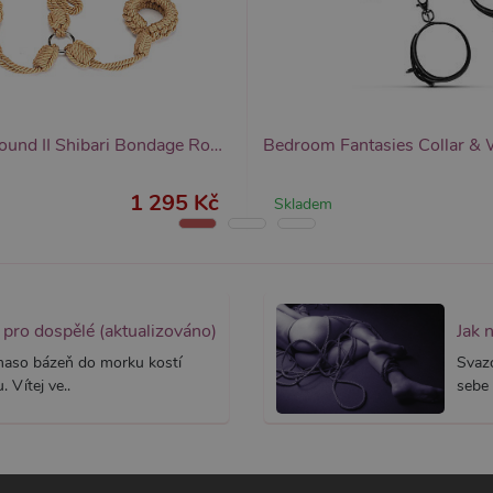
yprší
Vyprší
Popis
Popis
 rok
1 rok
Tento název souboru cookie je spojen s Google Universal Analytics - což je vý
Widget živého chatu nastavuje soubory cookie pro uložení ID živého cha
1
používané analytické služby Google. Tento soubor cookie se používá k rozlišen
identifikaci zařízení napříč návštěvami.
ěsíc
přiřazením náhodně vygenerovaného čísla jako identifikátoru klienta. Je souč
stránku na webu a slouží k výpočtu údajů o návštěvnících, relacích a kampaníc
webů.
Liebe Seele Bound II Shibari Bondage Rope Wrist To Collar Restraint, pouta zápěstí ke obojku
1 295 Kč
Skladem
pro dospělé (aktualizováno)
Jak 
 maso bázeň do morku kostí
Svaz
 Vítej ve..
sebe 