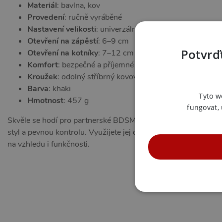
Materiál
: bavlna, kov
Provedení
: ručně vyráběné
Nastavení velikosti
: univerzální, utažením a povolením 
Otevření na zápěstí
: 6–9 cm
Potvrďt
Otevření na kotníky
: 7–12 cm
Komfort
: bezpečné a příjemné na pokožce
Kroužek
: odolný stříbrný kovový kroužek
Barva
: khaki
Tyto w
Hmotnost
: 457 g
fungovat,
Skvěle se hodí pro partnerské BDSM hry, estetické shibari scé
styl a pevnou kontrolu. Využijete jej doma, při smyslných ritu
na vzhledu i funkčnosti.
NE