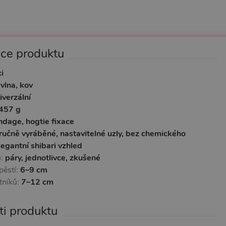
ace produktu
i
vlna, kov
iverzální
457 g
ndage, hogtie fixace
ručně vyráběné, nastavitelné uzly, bez chemického
egantní shibari vzhled
o:
páry, jednotlivce, zkušené
pěstí:
6–9 cm
tníků:
7–12 cm
ti produktu