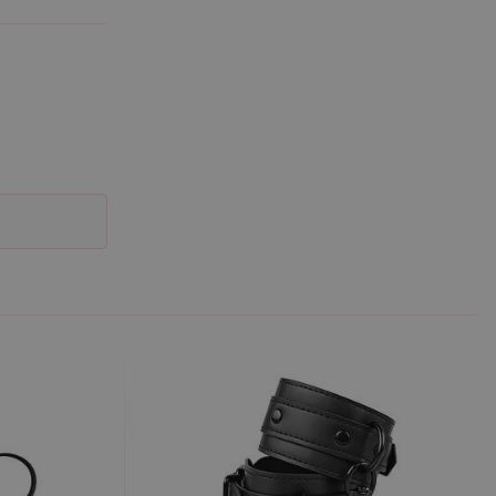
účtu. Webové stránky nelze
m k zapamatování
 nutné, aby banner cookie
m Správce značek Google k
it, lze jej považovat za
ungovat správně.
S po aktualizaci
 každou z těchto funkcí
ALB).
bor cookie (_GRECAPTCHA)
ezbytný pro správnou