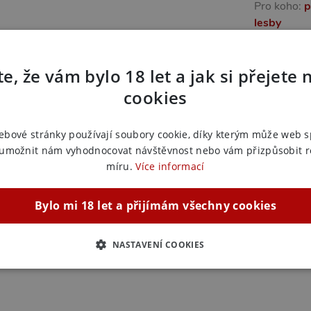
Pro koho:
p
lesby
Vlastnosti:
uzlů
Tvrdost mat
e, že vám bylo 18 let a jak si přejete 
Další in
cookies
Náš kód:
3
ebové stránky používají soubory cookie, díky kterým může web 
EAN:
4582
 umožnit nám vyhodnocovat návštěvnost nebo vám přizpůsobit 
Výrobce:
L
míru.
Více informací
náře i chvíle, kdy chcete spojit dominanci,
álech i při delších bondage scénách, kde záleží
Zařazeno
Bylo mi 18 let a přijímám všechny cookies
Erotická
BDSM sa
NASTAVENÍ COOKIES
Erotick
ZBYTNĚ NUTNÉ
ANALYTICKÉ
MARKETINGOVÉ
F