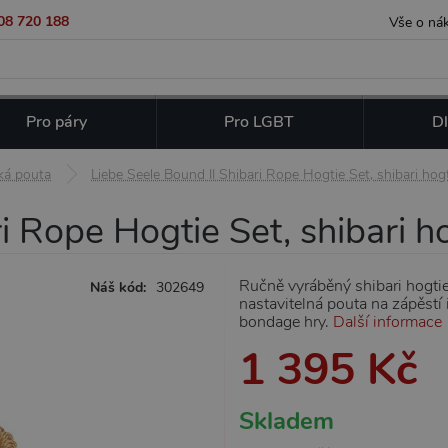
08 720 188
Vše o ná
Pro páry
Pro LGBT
Dl
ká pouta
Liebe Seele Bound II Shibari Rope Hogtie Set, shibari hogt
i Rope Hogtie Set, shibari ho
Ručně vyráběný shibari hogtie 
Náš kód:
302649
nastavitelná pouta na zápěstí 
bondage hry.
Další informace
1 395 Kč
Skladem