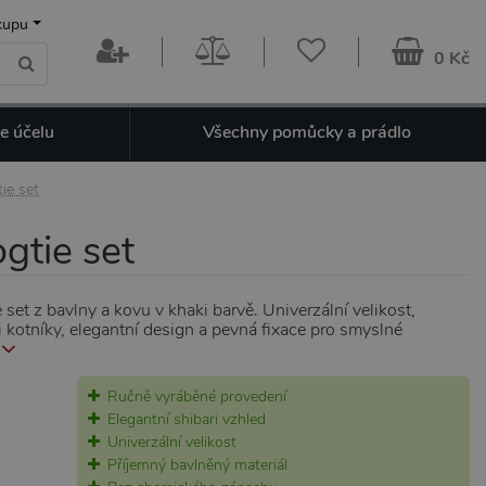
kupu
0 Kč
e účelu
Všechny pomůcky a prádlo
ie set
gtie set
set z bavlny a kovu v khaki barvě. Univerzální velikost,
i kotníky, elegantní design a pevná fixace pro smyslné
Ručně vyráběné provedení
Elegantní shibari vzhled
Univerzální velikost
Příjemný bavlněný materiál