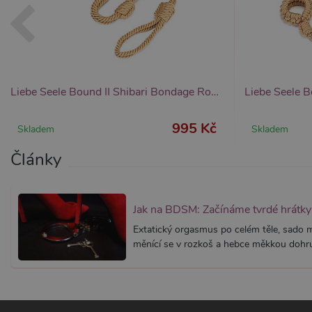
Provider /
Provider /
Název
Název
V
Doména
Doména
_ga
__zlcmid
1
Google LLC
Zendesk Inc.
.xsexshop.cz
.xsexshop.cz
m
Liebe Seele Bound II Shibari Bondage Rope Wrist Cuffs and Lead, pouta na zápěstí s vodítkem
995 Kč
Skladem
Skladem
Články
Jak na BDSM: Začínáme tvrdé hrátky 
Extatický orgasmus po celém těle, sado
měnící se v rozkoš a hebce měkkou dohru.