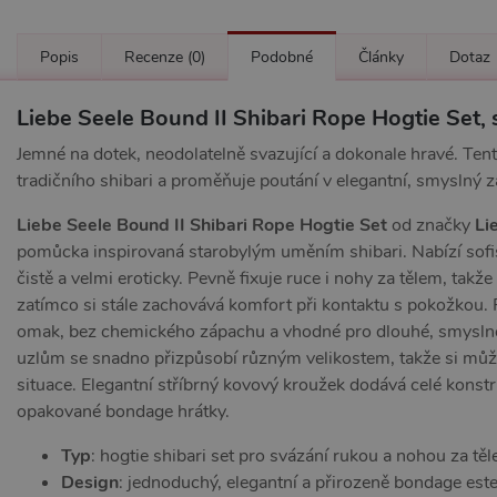
Popis
Recenze
(0)
Podobné
Články
Dotaz
Liebe Seele Bound II Shibari Rope Hogtie Set, s
Jemné na dotek, neodolatelně svazující a dokonale hravé. Tento
tradičního shibari a proměňuje poutání v elegantní, smyslný z
Liebe Seele Bound II Shibari Rope Hogtie Set
od značky
Li
pomůcka inspirovaná starobylým uměním shibari. Nabízí sofis
čistě a velmi eroticky. Pevně fixuje ruce i nohy za tělem, takže
zatímco si stále zachovává komfort při kontaktu s pokožkou. P
omak, bez chemického zápachu a vhodné pro dlouhé, smyslné 
uzlům se snadno přizpůsobí různým velikostem, takže si můžet
situace. Elegantní stříbrný kovový kroužek dodává celé konstru
opakované bondage hrátky.
Typ
: hogtie shibari set pro svázání rukou a nohou za tě
Design
: jednoduchý, elegantní a přirozeně bondage este