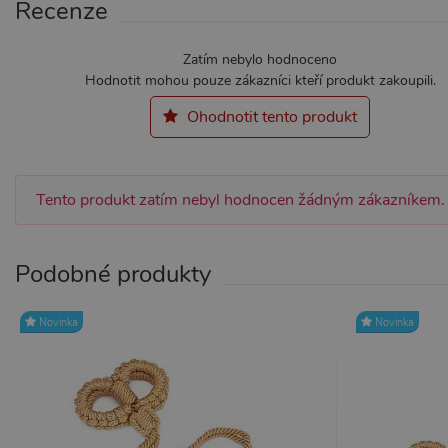
Recenze
Zatím nebylo hodnoceno
Nezbytně nutné soubory cook
Hodnotit mohou pouze zákazníci kteří produkt zakoupili.
bez nezbytně nutných soubo
Ohodnotit tento produkt
Název
Pr
CookieScriptConsent
Co
.x
Tento produkt zatím nebyl hodnocen žádným zákazníkem.
_ga_SX4YNVLNP9
.x
AWSALBCORS
Am
Podobné produkty
wi
me
_GRECAPTCHA
Go
Novinka
Novinka
ww
PHPSESSID
PH
.x