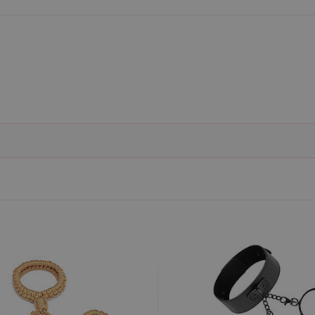
Nezbytně nutné
Analytické
Marketingové
Funkční
ie umožňují základní funkce webových stránek, jako je přihlášení uživatele a správa 
rů cookie správně používat.
ovider / Doména
Vyprší
Popis
1 rok 1
Tento soubor cookie používá služba Cookie-Script.co
okieScript
měsíc
předvoleb souhlasu se soubory cookie návštěvníků. Je
sexshop.cz
Cookie-Script.com fungoval správně.
sexshop.cz
1 rok 1
Tento soubor cookie je přidružen k webům používající
měsíc
načtení dalších skriptů a kódu na stránku. Pokud je použ
nezbytně nutný, protože bez něj jiné skripty nemusí f
7 dní
Pro pokračující podporu lepivosti s případy použití COR
azon.com Inc.
Chromium vytváříme další soubory cookie lepivosti pro
dget-
lepivosti založených na trvání s názvem AWSALBCORS (
diator.zopim.com
6
Google reCAPTCHA nastaví při spuštění potřebný sou
ogle LLC
měsíců
za účelem provedení analýzy rizik.
w.google.com
1
Tento soubor cookie obsahuje informace o relaci. Je n
P.net
měsíc
funkčnost webu.
sexshop.cz