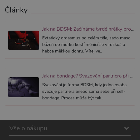
podpor
widget-
lepivosti
mediator.zopim.com
Články
případy 
CORS p
aktualiz
Chromi
vytvářím
Jak na BDSM: Začínáme tvrdé hrátky pro dospělé (aktualizováno)
soubory
lepivost
Extatický orgasmus po celém těle, sado maso
každou 
bázeň do morku kostí měnící se v rozkoš a
těchto f
lepivost
hebce měkkou dohru. Vítej ve..
založen
trvání 
AWSAL
(ALB).
Jak na bondage? Svazování partnera při sexu aneb co je bondáž
_GRECAPTCHA
6
Google
Google LLC
měsíců
reCAPT
www.google.com
nastaví 
Svazování je forma BDSM, kdy jedna osoba
spuštěn
svazuje partnera anebo sama sebe při self-
potřebn
soubor 
bondage. Proces může být tak..
(_GREC
za účel
provede
analýzy r
PHPSESSID
1
Tento s
PHP.net
Vše o nákupu
měsíc
cookie
.xsexshop.cz
obsahuj
informa