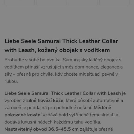
Liebe Seele Samurai Thick Leather Collar
with Leash, kožený obojek s vodítkem
Probuďte v sobě bojovníka. Samurajsky laděný obojek s
vodítkem přináší vzrušující směs dominance, elegance a
síly – přesně pro chvíle, kdy chcete mít situaci pevně v
rukou.
Liebe Seele Samurai Thick Leather Collar with Leash
je
vyroben z
silné hovězí kůže
, která působí autoritativně a
zároveň je poddajná pro pohodlné nošení.
Měděně
pokovené kování
vzdává hold vytříbené řemeslnosti a
dodává luxusní nádech každému tahu vodítka.
Nastavitelný obvod 36,5–45,5 cm
zajišťuje přesné