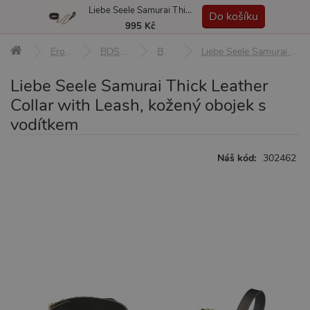
Liebe Seele Samurai Thick Leather Collar with Leash, kožený obojek s vodítkem
MENU
Do košíku
995 Kč
Erotické pomůcky
BDSM pomůcky a sady
BDSM obojky
Liebe Seele Samurai Thick Leather Collar with Leash, kožený obojek s vodítkem
Liebe Seele Samurai Thick Leather
Collar with Leash, kožený obojek s
vodítkem
Náš kód:
302462