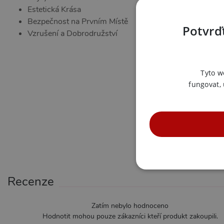
Estetická Krása
Bezpečnost na Prvním Místě
Potvrďt
Vzrušení a Dobrodružství
Tyto w
fungovat,
NE
Recenze
Zatím nebylo hodnoceno
Hodnotit mohou pouze zákazníci kteří produkt zakoupili.