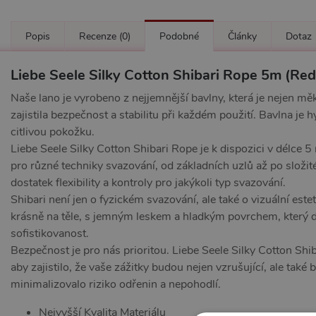
Popis
Recenze
(0)
Podobné
Články
Dotaz
Liebe Seele Silky Cotton Shibari Rope 5m (Red
Naše lano je vyrobeno z nejjemnější bavlny, která je nejen mě
zajistila bezpečnost a stabilitu při každém použití. Bavlna je
citlivou pokožku.
Liebe Seele Silky Cotton Shibari Rope je k dispozici v délce 5
pro různé techniky svazování, od základních uzlů až po složité
dostatek flexibility a kontroly pro jakýkoli typ svazování.
Shibari není jen o fyzickém svazování, ale také o vizuální este
krásně na těle, s jemným leskem a hladkým povrchem, který 
sofistikovanost.
Bezpečnost je pro nás prioritou. Liebe Seele Silky Cotton Shi
aby zajistilo, že vaše zážitky budou nejen vzrušující, ale také
minimalizovalo riziko odřenin a nepohodlí.
Nejvyšší Kvalita Materiálu