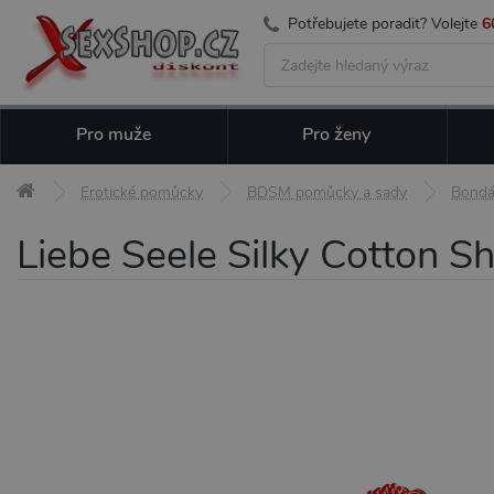
Potřebujete poradit? Volejte
6
Pro muže
Pro ženy
Erotické pomůcky
BDSM pomůcky a sady
Bondá
Liebe Seele Silky Cotton S