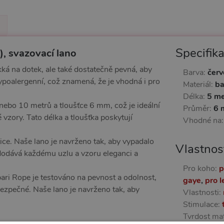
Specifik
), svazovací lano
kká na dotek, ale také dostatečně pevná, aby
Barva:
čer
 hypoalergenní, což znamená, že je vhodná i pro
Materiál:
ba
Délka:
5 me
 nebo 10 metrů a tloušťce 6 mm, což je ideální
Průměr:
6 
 vzory. Tato délka a tloušťka poskytují
Vhodné na
tice. Naše lano je navrženo tak, aby vypadalo
Vlastnos
dodává každému uzlu a vzoru eleganci a
Pro koho:
p
bari Rope je testováno na pevnost a odolnost,
gaye
,
pro l
 bezpečné. Naše lano je navrženo tak, aby
Vlastnosti:
Stimulace:
Tvrdost mat