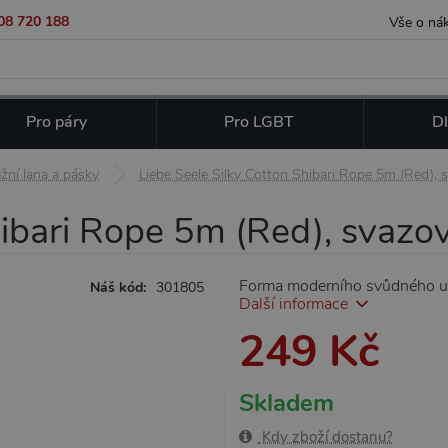
08 720 188
Vše o ná
Pro páry
Pro LGBT
Dl
žní lana a pásky
Liebe Seele Silky Cotton Shibari Rope 5m (Red), 
hibari Rope 5m (Red), svazov
Forma moderního svůdného umě
Náš kód:
301805
Další informace
249 Kč
Skladem
Kdy zboží dostanu?