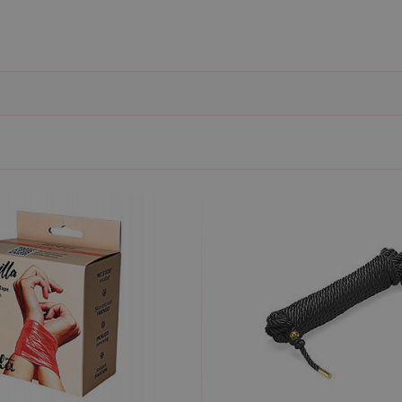
ie umožňují základní funkce webových stránek, jako je přihlášení uživatele a správa 
rů cookie správně používat.
ovider / Doména
Vyprší
Popis
1 rok 1
Tento soubor cookie používá služba Cookie-Script.co
okieScript
měsíc
předvoleb souhlasu se soubory cookie návštěvníků. Je
sexshop.cz
Cookie-Script.com fungoval správně.
sexshop.cz
1 rok 1
Tento soubor cookie je přidružen k webům používající
měsíc
načtení dalších skriptů a kódu na stránku. Pokud je použ
nezbytně nutný, protože bez něj jiné skripty nemusí f
7 dní
Pro pokračující podporu lepivosti s případy použití COR
azon.com Inc.
Chromium vytváříme další soubory cookie lepivosti pro
dget-
lepivosti založených na trvání s názvem AWSALBCORS (
diator.zopim.com
6
Google reCAPTCHA nastaví při spuštění potřebný sou
ogle LLC
měsíců
za účelem provedení analýzy rizik.
w.google.com
1
Tento soubor cookie obsahuje informace o relaci. Je n
P.net
měsíc
funkčnost webu.
sexshop.cz
yprší
Vyprší
Popis
Popis