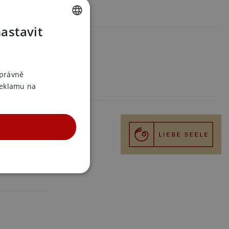
formace
nastavit
CZECH
01805
558004212
SLOVAK
iebe Seele
ENGLISH
správně
reklamu na
 v kategoriích
omůcky a sady
í lana a pásky
í lana a pásky červená
UNKČNÍ