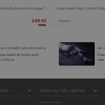
 rok
1 rok
Tento název souboru cookie je spojen s Google Universal Analytics - což je vý
Widget živého chatu nastavuje soubory cookie pro uložení ID živého cha
1
používané analytické služby Google. Tento soubor cookie se používá k rozlišen
identifikaci zařízení napříč návštěvami.
ěsíc
přiřazením náhodně vygenerovaného čísla jako identifikátoru klienta. Je souč
Lola Games Vanilla Endorphin Bondage Tape 20m (Red), sexy páska na svazování
stránku na webu a slouží k výpočtu údajů o návštěvnících, relacích a kampaníc
webů.
249 Kč
Skladem
pro dospělé (aktualizováno)
Jak 
 maso bázeň do morku kostí
Svaz
 Vítej ve..
sebe 
péče
Mohlo by Vás zajímat
Doprava zdarma