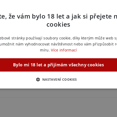
Další in
e, že vám bylo 18 let a jak si přejete 
Náš kód:
3
cookies
EAN:
4582
Výrobce:
L
ebové stránky používají soubory cookie, díky kterým může web 
 umožnit nám vyhodnocovat návštěvnost nebo vám přizpůsobit 
Zařazeno
míru.
Více informací
BDSM p
Bylo mi 18 let a přijímám všechny cookies
Bondážn
Bondážn
NASTAVENÍ COOKIES
ZBYTNĚ NUTNÉ
ANALYTICKÉ
MARKETINGOVÉ
F
Nezbytně nutné
Analytické
Marketingové
Funkční