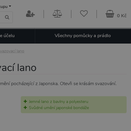
kupu
0 Kč
e účelu
Všechny pomůcky a prádlo
svazovací lano
ací lano
ní pocházející z Japonska. Otevři se krásám svazování.
Jemné lano z bavlny a polyesteru
Svůdné umění japonské bondáže