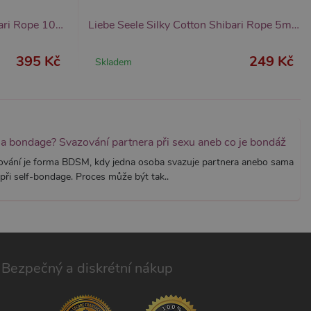
znamná aktualizace běžněji
tu Zopim používaného k
í jedinečných uživatelů
ástí každého požadavku na
Liebe Seele Silky Cotton Shibari Rope 10m (Black), svazovací lano
Liebe Seele Silky Cotton Shibari Rope 5m (Black), svazovací lano
h pro analytické přehledy
395 Kč
249 Kč
Skladem
na bondage? Svazování partnera při sexu aneb co je bondáž
ování je forma BDSM, kdy jedna osoba svazuje partnera anebo sama
při self-bondage. Proces může být tak..
Bezpečný a diskrétní nákup