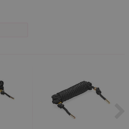
účtu. Webové stránky nelze
m k zapamatování
 nutné, aby banner cookie
m Správce značek Google k
it, lze jej považovat za
ungovat správně.
S po aktualizaci
 každou z těchto funkcí
ALB).
bor cookie (_GRECAPTCHA)
ezbytný pro správnou