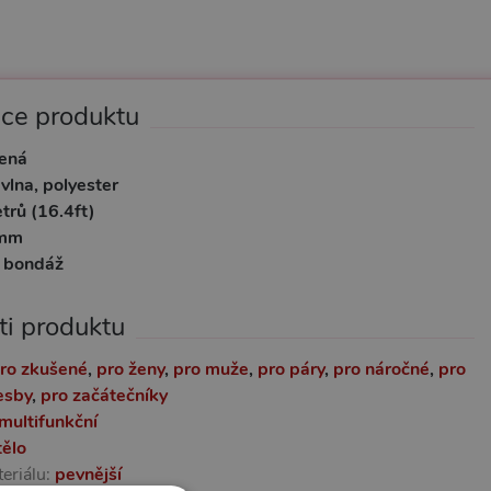
ace produktu
vená
vlna, polyester
trů (16.4ft)
mm
:
bondáž
ti produktu
ro zkušené
,
pro ženy
,
pro muže
,
pro páry
,
pro náročné
,
pro
esby
,
pro začátečníky
multifunkční
tělo
eriálu:
pevnější