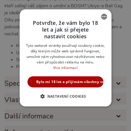
kteří sdílejí váš zájem o umění a BDSM? Ukiyo-e Ball Gag
je ideální volbou, která zaručeně překvapí a potěší.
Díky použitým materiálům je údržba tohoto produktu
Potvrďte, že vám bylo 18
jednoduchá a rychlá. Stačí jemně otřít vlhkým hadříkem a
let a jak si přejete
CZECH
nechat uschnout na vzduchu.
nastavit cookies
SLOVAK
Kvalita a komfort
Tyto webové stránky používají soubory cookie,
díky kterým může web správně fungovat,
Unikátní smyslový zážitek
ENGLISH
umožnit nám vyhodnocovat návštěvnost nebo
Snadná údržba
vám přizpůsobit reklamu na míru.
Pro milovníky umění a BDSM
Více informací
Specifikace produktu
Bylo mi 18 let a přijímám všechny cookies
NASTAVENÍ COOKIES
Vlastnosti produktu
NEZBYTNĚ NUTNÉ
Další informace
ANALYTICKÉ