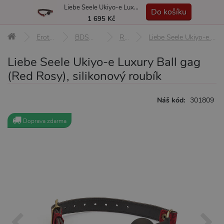
Liebe Seele Ukiyo-e Luxury Ball gag (Red Rosy), silikonový roubík
MENU
Do košíku
1 695 Kč
Erotické pomůcky
BDSM pomůcky a sady
Roubíky
Liebe Seele Ukiyo-e Luxury Ball gag (Red Rosy), silikonový roubík
Liebe Seele Ukiyo-e Luxury Ball gag
(Red Rosy), silikonový roubík
Náš kód:
301809
Doprava zdarma