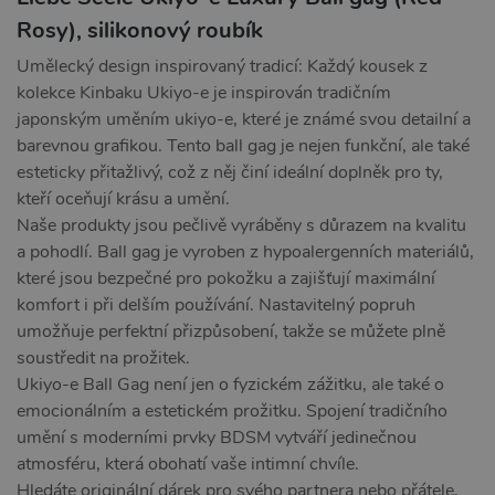
Rosy), silikonový roubík
Umělecký design inspirovaný tradicí: Každý kousek z
kolekce Kinbaku Ukiyo-e je inspirován tradičním
japonským uměním ukiyo-e, které je známé svou detailní a
barevnou grafikou. Tento ball gag je nejen funkční, ale také
esteticky přitažlivý, což z něj činí ideální doplněk pro ty,
kteří oceňují krásu a umění.
Naše produkty jsou pečlivě vyráběny s důrazem na kvalitu
a pohodlí. Ball gag je vyroben z hypoalergenních materiálů,
které jsou bezpečné pro pokožku a zajišťují maximální
komfort i při delším používání. Nastavitelný popruh
umožňuje perfektní přizpůsobení, takže se můžete plně
soustředit na prožitek.
Ukiyo-e Ball Gag není jen o fyzickém zážitku, ale také o
emocionálním a estetickém prožitku. Spojení tradičního
umění s moderními prvky BDSM vytváří jedinečnou
atmosféru, která obohatí vaše intimní chvíle.
Hledáte originální dárek pro svého partnera nebo přátele,