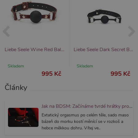
fungova
správně
_ga_SX4YNVLNP9
.xsexshop.cz
1 rok 1
Tento s
měsíc
cookie j
přidruž
webům
používa
Správce
Google 
načtení 
Liebe Seele Wine Red Ball gag, silikonový roubík
Liebe Seele Dark Secret Ball gag (Black), silikonový roubík
skriptů
na strán
Pokud j
použit, l
Skladem
Skladem
považov
995 Kč
995 Kč
nezbytn
nutný, 
bez něj 
Články
skripty
fungova
správně
AWSALBCORS
7 dní
Pro pokr
Amazon.com Inc.
Jak na BDSM: Začínáme tvrdé hrátky pro dospělé (aktualizováno)
podpor
widget-
lepivosti
mediator.zopim.com
Extatický orgasmus po celém těle, sado maso
případy 
bázeň do morku kostí měnící se v rozkoš a
CORS p
aktualiz
hebce měkkou dohru. Vítej ve..
Chromi
vytvářím