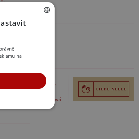
tělo
formace
nastavit
CZECH
02465
SLOVAK
558005738
iebe Seele
ENGLISH
správně
reklamu na
 v kategoriích
če, důtky a plácačky
če, důtky a plácačky kůže
e, důtky a plácačky bílá
če, důtky a plácačky růžová
UNKČNÍ