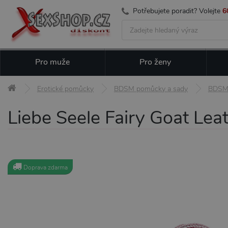
Potřebujete poradit? Volejte
6
Pro muže
Pro ženy
Erotické pomůcky
BDSM pomůcky a sady
BDSM 
Liebe Seele Fairy Goat Lea
Doprava zdarma