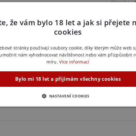
Stimulace:
Další in
e, že vám bylo 18 let a jak si přejete 
cookies
u rolí i efektní doplnění estetického
Náš kód:
3
 zásahu.
EAN:
4582
Výrobce:
L
ebové stránky používají soubory cookie, díky kterým může web 
 umožnit nám vyhodnocovat návštěvnost nebo vám přizpůsobit 
míru.
Více informací
Zařazeno
BDSM bi
Bylo mi 18 let a přijímám všechny cookies
BDSM bi
BDSM bič
NASTAVENÍ COOKIES
BDSM bi
ZBYTNĚ NUTNÉ
ANALYTICKÉ
MARKETINGOVÉ
F
Nezbytně nutné
Analytické
Marketingové
Funkční