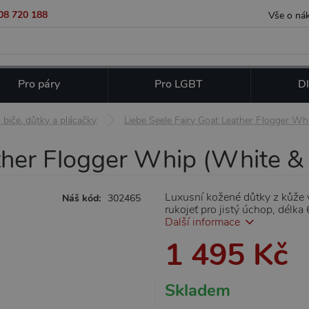
08 720 188
Vše o ná
Pro páry
Pro LGBT
Dl
biče, důtky a plácačky
Liebe Seele Fairy Goat Leather Flogger Wh
ther Flogger Whip (White & 
Luxusní kožené důtky z kůže v
Náš kód:
302465
rukojeť pro jistý úchop, délka
Další informace
1 495 Kč
Skladem