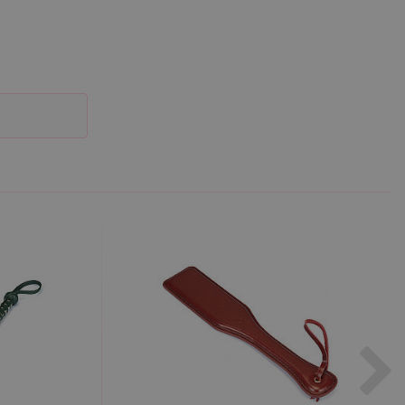
účtu. Webové stránky nelze
m k zapamatování
 nutné, aby banner cookie
m Správce značek Google k
it, lze jej považovat za
ungovat správně.
S po aktualizaci
 každou z těchto funkcí
ALB).
bor cookie (_GRECAPTCHA)
ezbytný pro správnou