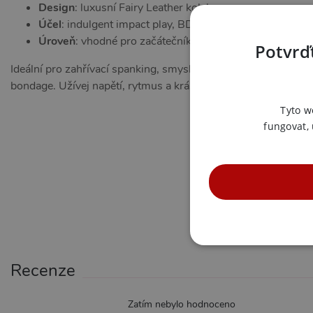
Design
: luxusní Fairy Leather kolekce
Účel
: indulgent impact play, BDSM škádlení i tresty
Úroveň
: vhodné pro začátečníky i pokročilé
Potvrďt
Ideální pro zahřívací spanking, smyslné vedení partnera, výměn
bondage. Užívej napětí, rytmus a krásu, která svádí k dalšímu
Tyto w
fungovat,
NE
Recenze
Zatím nebylo hodnoceno