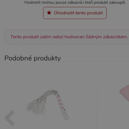
Hodnotit mohou pouze zákazníci kteří produkt zakoupili.
Nezbytně nutné soubory cook
Ohodnotit tento produkt
bez nezbytně nutných soubo
Název
Pr
CookieScriptConsent
Co
Tento produkt zatím nebyl hodnocen žádným zákazníkem.
.x
_ga_SX4YNVLNP9
.x
Podobné produkty
AWSALBCORS
Am
wi
me
_GRECAPTCHA
Go
ww
PHPSESSID
PH
.x
Provider /
Provider /
Název
Název
V
Doména
Doména