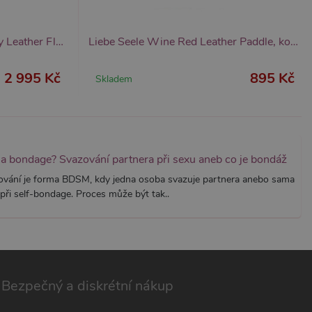
znamná aktualizace běžněji
tu Zopim používaného k
í jedinečných uživatelů
ástí každého požadavku na
h pro analytické přehledy
Liebe Seele Mossy Chic Heavy Leather Flogger with Studded Handle, luxusní kožené důtky
Liebe Seele Wine Red Leather Paddle, kožená plácačka
2 995 Kč
895 Kč
Skladem
na bondage? Svazování partnera při sexu aneb co je bondáž
ování je forma BDSM, kdy jedna osoba svazuje partnera anebo sama
při self-bondage. Proces může být tak..
Bezpečný a diskrétní nákup