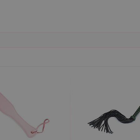
ie umožňují základní funkce webových stránek, jako je přihlášení uživatele a správa 
rů cookie správně používat.
ovider / Doména
Vyprší
Popis
1 rok 1
Tento soubor cookie používá služba Cookie-Script.co
okieScript
měsíc
předvoleb souhlasu se soubory cookie návštěvníků. Je
sexshop.cz
Cookie-Script.com fungoval správně.
sexshop.cz
1 rok 1
Tento soubor cookie je přidružen k webům používající
měsíc
načtení dalších skriptů a kódu na stránku. Pokud je použ
nezbytně nutný, protože bez něj jiné skripty nemusí f
7 dní
Pro pokračující podporu lepivosti s případy použití COR
azon.com Inc.
Chromium vytváříme další soubory cookie lepivosti pro
dget-
lepivosti založených na trvání s názvem AWSALBCORS (
diator.zopim.com
6
Google reCAPTCHA nastaví při spuštění potřebný sou
ogle LLC
měsíců
za účelem provedení analýzy rizik.
w.google.com
1
Tento soubor cookie obsahuje informace o relaci. Je n
P.net
měsíc
funkčnost webu.
sexshop.cz
yprší
Vyprší
Popis
Popis