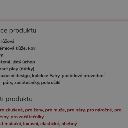
ace produktu
, růžová
émiová kůže, kov
cm
etená, jistý úchop
act play (důtky)
luxusní design, kolekce Fairy, pastelové provedení
o:
páry, začátečníky, pokročilé
ti produktu
ro zkušené
,
pro ženy
,
pro muže
,
pro páry
,
pro náročné
,
pro
esby
,
pro začátečníky
stimulační
,
luxusní
,
elastické
,
ohebný