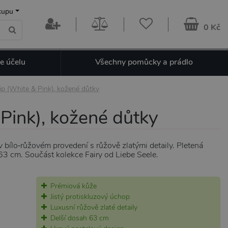
kupu
0 Kč
e účelu
Všechny pomůcky a prádlo
ip (White & Pink), kožené důtky
Pink), kožené důtky
 bílo‑růžovém provedení s růžově zlatými detaily. Pletená
 63 cm. Součást kolekce Fairy od Liebe Seele.
Prémiová kůže
Jistý protiskluzový úchop
Luxusní růžově zlaté detaily
Delší dosah 63 cm