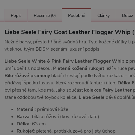
Popis
Recenze
(0)
Podobné
Články
Dotaz
Liebe Seele Fairy Goat Leather Flogger Whip 
Nežné barvy, přesto hříšně svůdná hra. Tyto kožené důtky ti p
vtisknou tvým BDSM scénám luxusní podpis.
Liebe Seele White & Pink Fairy Leather Flogger Whip
z pr
umí udeřit s noblesou.
Pletená kožená rukojeť
leží v ruce pe
Bílo‑růžové prameny
hladí i trestají podle tvého rozkazu – n
přidávají špetku luxusu, který rozproudí fantazii i tep.
Délka 
byl přesně tam, kde má. Jako součást
kolekce Fairy Leather
p
stane ozdobou tvé toybox kolekce.
Liebe Seele
dává doplňkům 
Materiál
: prémiová kůže
Barva
: bílá a růžová (kov: růžové zlato)
Délka
: 63 cm
Rukojeť
: pletená, protiskluzová pro jistý úchop