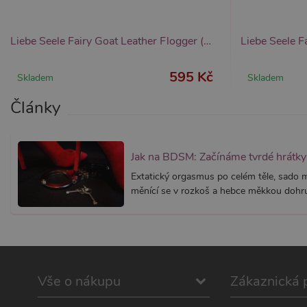
_ga
__zlcmid
1
Google LLC
Zendesk Inc.
.xsexshop.cz
.xsexshop.cz
m
Liebe Seele Fairy Goat Leather Flogger (White & Pink), pastelové kožené důtky
595 Kč
Skladem
Skladem
Články
Jak na BDSM: Začínáme tvrdé hrátky 
Extatický orgasmus po celém těle, sado
měnící se v rozkoš a hebce měkkou dohru.
Vše o nákupu
Zákaznická 