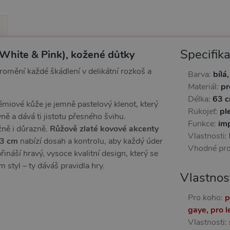
Specifik
(White & Pink), kožené důtky
romění každé škádlení v delikátní rozkoš a
Barva:
bílá
Materiál:
pr
Délka:
63 
émiové kůže je jemně pastelový klenot, který
Rukojeť:
pl
vně a dává ti jistotu přesného švihu.
Funkce:
imp
ěžně i důrazně.
Růžově zlaté kovové akcenty
Vlastnosti:
63 cm
nabízí dosah a kontrolu, aby každý úder
Vhodné pr
řináší hravý, vysoce kvalitní design, který se
styl – ty dáváš pravidla hry.
Vlastnos
Pro koho:
p
gaye
,
pro l
Vlastnosti: