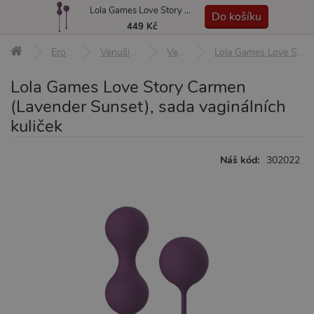
Lola Games Love Story Carmen (Lavender Sunset), sada vaginálních kuliček
MENU
Do košíku
449 Kč
Erotické pomůcky
Venušiny kuličky, činky, Ben-Wa
Venušiny kuličky
Lola Games Love Story Carmen (Lavender Sunset), sada vaginálních kuliček
Lola Games Love Story Carmen
(Lavender Sunset), sada vaginálních
kuliček
Náš kód:
302022