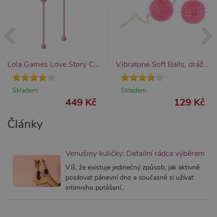
nezbytn
nutný, 
bez něj 
skripty
fungova
správně
AWSALBCORS
7 dní
Pro pokr
Amazon.com Inc.
podpor
widget-
lepivosti
mediator.zopim.com
Lola Games Love Story Carmen (Tea Rose), sada vaginálních kuliček
Vibratone Soft Balls, dráždící vaginální kuličky z měkkého materiálu 3,5 cm
případy 
CORS p
aktualiz
Chromi
Skladem
Skladem
vytvářím
449 Kč
129 Kč
soubory
lepivost
každou 
Články
těchto f
lepivost
založen
trvání 
AWSAL
Venušiny kuličky: Detailní rádce výběrem
(ALB).
Víš, že existuje jedinečný způsob, jak aktivně
_GRECAPTCHA
6
Google
Google LLC
posilovat pánevní dno a současně si užívat
měsíců
reCAPT
www.google.com
nastaví 
intimního potěšení..
spuštěn
potřebn
soubor 
(_GREC