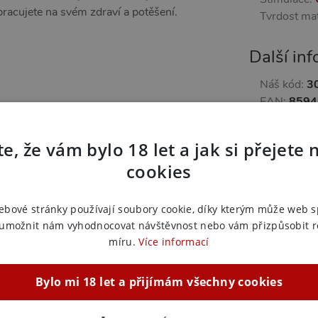
racujete na svém zdraví a potěšení.
Tvrdost mat
Další in
Náš kód:
3
EAN:
8594
Výrobce:
L
e, že vám bylo 18 let a jak si přejete 
Zařazeno
cookies
Venušiny
Vagináln
ebové stránky používají soubory cookie, díky kterým může web 
Venušiny
 umožnit nám vyhodnocovat návštěvnost nebo vám přizpůsobit 
Venušin
míru.
Více informací
Venušiny
Venušin
Bylo mi 18 let a přijímám všechny cookies
(standar
Venušin