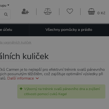
kupu
0 Kč
e účelu
Všechny pomůcky a prádlo
a vaginálních kuliček
lních kuliček
ků Carmen je to nejlepší pro efektivní trénink svalů pánevního
jejich posunutým těžištěm, což zajišťuje optimální výsledky při
valů.
Další informace
Výborný na trénink svalů pánevního dna a zvýšení
citlivosti pomocí cviků Kegel