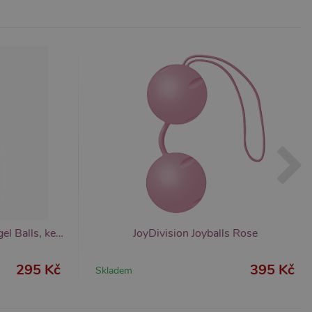
ezbytný pro správnou
znamná aktualizace běžněji
tu Zopim používaného k
í jedinečných uživatelů
ástí každého požadavku na
h pro analytické přehledy
Erospace Sweet Play A11 Kegel Balls, kegelové kuličky
JoyDivision Joyballs Rose
295 Kč
395 Kč
Skladem