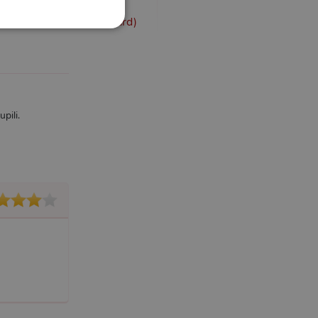
měr)
y kuličky 3-4 cm (standard)
UNKČNÍ
pili.
účtu. Webové stránky nelze
m k zapamatování
 nutné, aby banner cookie
m Správce značek Google k
it, lze jej považovat za
ungovat správně.
S po aktualizaci
 každou z těchto funkcí
ALB).
bor cookie (_GRECAPTCHA)