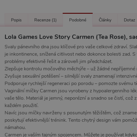
Popis
Recenze
(1)
Podobné
Články
Dotaz
Lola Games Love Story Carmen (Tea Rose), sad
Svaly pánevního dna jsou klíčové pro vaše celkové zdraví. S
je inkontinence, snížená citlivost nebo dokonce bolesti zad.
problémy efektivně řešit a zároveň jim předcházet.
Zlepšuje kontrolu močového měchýře – už žádné nepříjemné 
Zvyšuje sexuální potěšení – silnější svaly znamenají intenzivně
Podporuje rychlejší regeneraci po porodu – pomozte svému těl
Vaginální míčky Carmen jsou vyrobeny z hypoalergenního lék
vaše tělo. Materiál je jemný, neporézní a snadno se čistí, což 
každém použití.
Navíc jsou míčky navrženy s posunutým těžištěm, což znamen
poskytují efektivnější trénink. Tento chytrý design vám pomů
námahou.
Carmen je vaším tajným spojencem. Můžete je používat kdykol