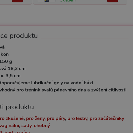
Skladem
ace produktu
vá
likon
150 g
ová 18,3 cm
x. 3,5 cm
doporučujeme lubrikační gely na vodní bázi
vhodný pro trénink svalů pánevního dna a zvýšení citlivosti
ti produktu
ro zkušené
,
pro ženy
,
pro páry
,
pro lesby
,
pro začátečníky
vaginální
,
sady
,
ohebný
G-bod
,
vagína