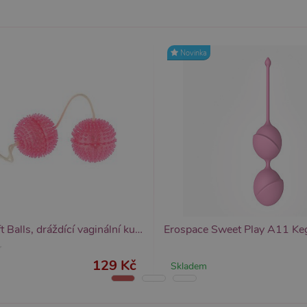
1
Tento soubor cookie obsahuje informace o relaci. Je n
P.net
měsíc
funkčnost webu.
sexshop.cz
Novinka
yprší
Vyprší
Popis
Popis
 rok
1 rok
Tento název souboru cookie je spojen s Google Universal Analytics - což je vý
Widget živého chatu nastavuje soubory cookie pro uložení ID živého cha
1
používané analytické služby Google. Tento soubor cookie se používá k rozlišen
identifikaci zařízení napříč návštěvami.
ěsíc
přiřazením náhodně vygenerovaného čísla jako identifikátoru klienta. Je souč
stránku na webu a slouží k výpočtu údajů o návštěvnících, relacích a kampaníc
webů.
Vibratone Soft Balls, dráždící vaginální kuličky z měkkého materiálu 3,5 cm
129 Kč
Skladem