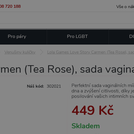
08 720 188
Vše o ná
Pro páry
Pro LGBT
Dl
Venušiny kuličky
Lola Games Love Story Carmen (Tea Rose), sad
en (Tea Rose), sada vaginá
Perfektní sada vaginálních míč
Náš kód:
302021
dna a zvýšení citlivosti, díky 
posilování vašich intimních s
449 Kč
Skladem