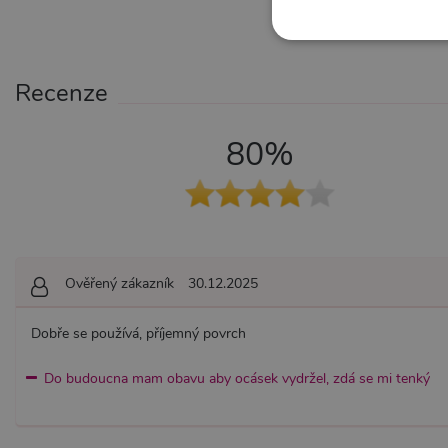
NE
Recenze
80%
Nezbytně nutné soubory cook
bez nezbytně nutných soubo
Název
Pr
CookieScriptConsent
Co
.x
Ověřený zákazník
30.12.2025
_ga_SX4YNVLNP9
.x
Dobře se používá, příjemný povrch
AWSALBCORS
Am
Do budoucna mam obavu aby ocásek vydržel, zdá se mi tenký
wi
me
_GRECAPTCHA
Go
ww