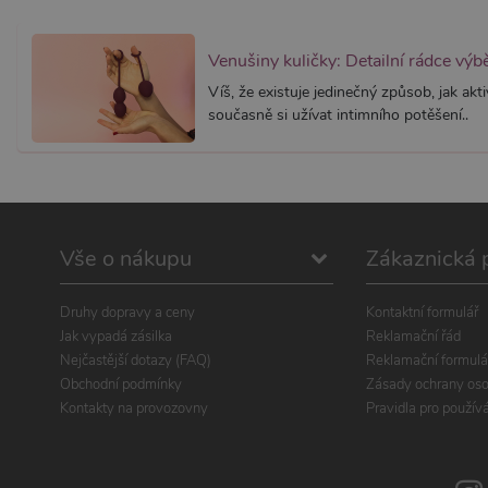
Venušiny kuličky: Detailní rádce vý
Víš, že existuje jedinečný způsob, jak akt
současně si užívat intimního potěšení..
Vše o nákupu
Zákaznická 
Druhy dopravy a ceny
Kontaktní formulář
Jak vypadá zásilka
Reklamační řád
Nejčastější dotazy (FAQ)
Reklamační formulá
Obchodní podmínky
Zásady ochrany oso
Kontakty na provozovny
Pravidla pro použív