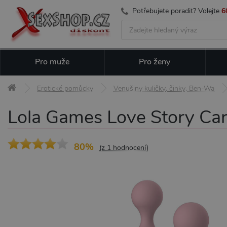
Potřebujete poradit? Volejte
6
Pro muže
Pro ženy
Erotické pomůcky
Venušiny kuličky, činky, Ben-Wa
Lola Games Love Story Carm
80%
(z 1 hodnocení)