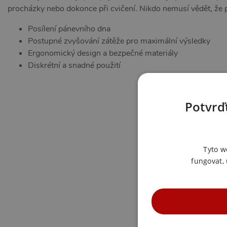
procházky nebo dokonce při cvičení. Nikdo nemusí vědět, že p
Posílení pánevního dna
Postupné zvyšování zátěže pro maximální výsledky
Ergonomický design a bezpečné materiály
Diskrétní a snadné použití
Potvrďt
Tyto w
fungovat,