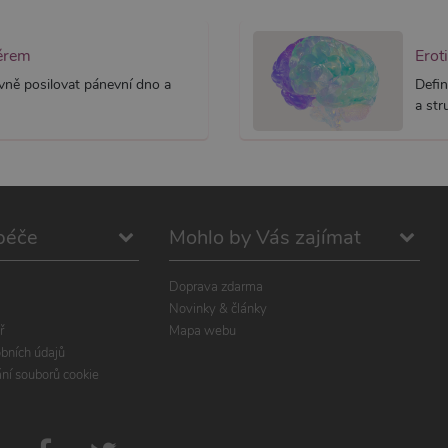
běrem
Erot
ivně posilovat pánevní dno a
Defin
a str
péče
Mohlo by Vás zajímat
Doprava zdarma
Novinky & články
ř
Mapa webu
bních údajů
ání souborů cookie