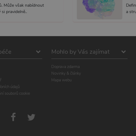
ků. Může však nabídnout
Defin
si pravidelně..
a str
péče
Mohlo by Vás zajímat
Doprava zdarma
Novinky & články
ř
Mapa webu
bních údajů
ání souborů cookie