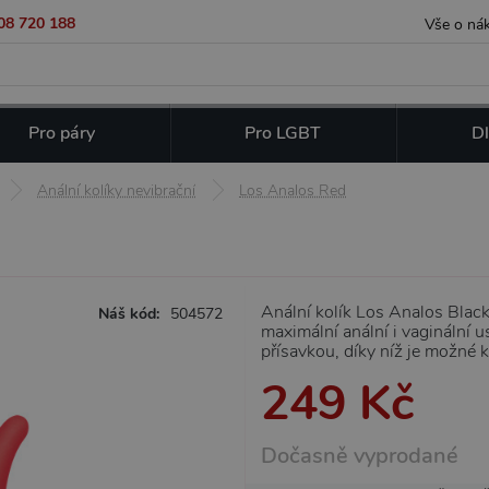
08 720 188
Vše o ná
Pro páry
Pro LGBT
Dl
Anální kolíky nevibrační
Los Analos Red
Anální kolík Los Analos Blac
Náš kód:
504572
maximální anální i vaginální 
přísavkou, díky níž je možné k
249 Kč
Dočasně vyprodané