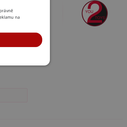
olíky nevibrační
ENGLISH
správně
reklamu na
UNKČNÍ
účtu. Webové stránky nelze
m k zapamatování