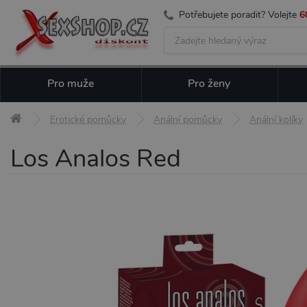
Potřebujete poradit? Volejte
6
Pro muže
Pro ženy
Erotické pomůcky
Anální pomůcky
Anální kolíky
Los Analos Red