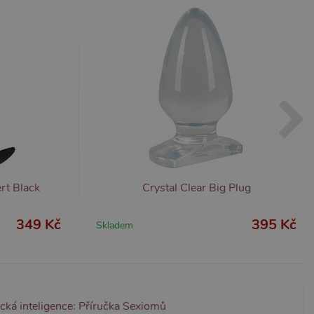
 nutné, aby banner cookie
m Správce značek Google k
it, lze jej považovat za
ungovat správně.
S po aktualizaci
 každou z těchto funkcí
ALB).
bor cookie (_GRECAPTCHA)
ezbytný pro správnou
rt Black
Crystal Clear Big Plug
349 Kč
395 Kč
Skladem
znamná aktualizace běžněji
tu Zopim používaného k
í jedinečných uživatelů
ástí každého požadavku na
h pro analytické přehledy
ická inteligence: Příručka Sexiomů