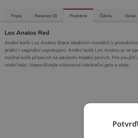
Popis
Recenze
(0)
Podobné
Články
Dotaz
Los Analos Red
Anální kolík Los Analos Black ideálních rozměrů s proměnl
anální i vaginální uspokojení. Anální kolík Los Analos je ve sp
možné kolík připevnit na jakýkoliv hladký povrch. Pro použití
vodní bázi. Nepoužívejte silikonové lubrikační gely a oleje.
Potvrďt