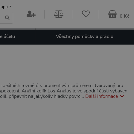
kupu
0 Kč
e účelu
Všechny pomůcky a prádlo
k ideálních rozměrů s proměnlivým průměrem, tvarovaný pro
uspokojení. Anální kolík Los Analos je ve spodní části vybaven
olík připevnit na jakýkoliv hladký povrc...
Další informace