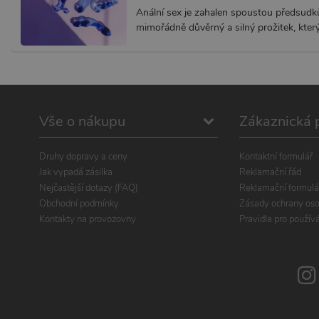
Anální sex je zahalen spoustou předsud
mimořádně důvěrný a silný prožitek, který 
Vše o nákupu
Zákaznická 
Druhy dopravy a ceny
Kontaktní formulář
Jak vypadá zásilka
Reklamační řád
Nejčastější dotazy (FAQ)
Reklamační formulá
Obchodní podmínky
Zásady ochrany oso
Kontakty na provozovny
Pravidla pro použív