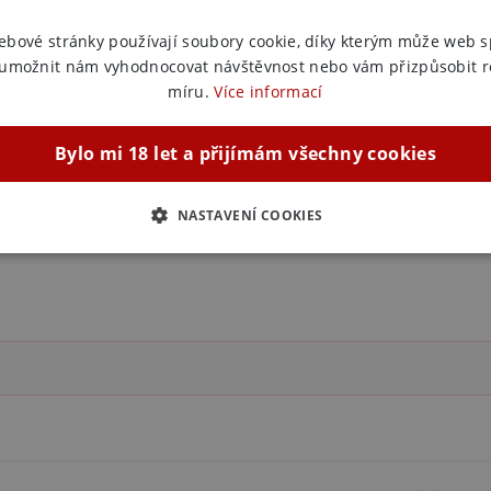
Anální k
ebové stránky používají soubory cookie, díky kterým může web 
 umožnit nám vyhodnocovat návštěvnost nebo vám přizpůsobit 
míru.
Více informací
Bylo mi 18 let a přijímám všechny cookies
NASTAVENÍ COOKIES
ZBYTNĚ NUTNÉ
ANALYTICKÉ
MARKETINGOVÉ
F
Nezbytně nutné
Analytické
Marketingové
Funkční
ie umožňují základní funkce webových stránek, jako je přihlášení uživatele a správa 
rů cookie správně používat.
ovider / Doména
Vyprší
Popis
1 rok 1
Tento soubor cookie používá služba Cookie-Script.co
okieScript