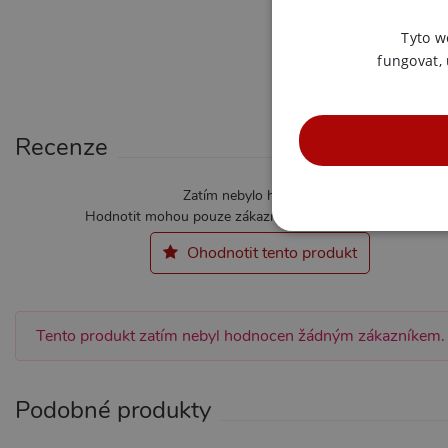
Tyto w
fungovat,
Recenze
Zatím nebylo hodnoceno
Hodnotit mohou pouze zákazníci kteří produkt zakoupili.
NE
Ohodnotit tento produkt
Tento produkt zatím nebyl hodnocen žádným zákazníkem.
Nezbytně nutné soubory cook
bez nezbytně nutných soubo
Podobné produkty
Název
Pr
CookieScriptConsent
Co