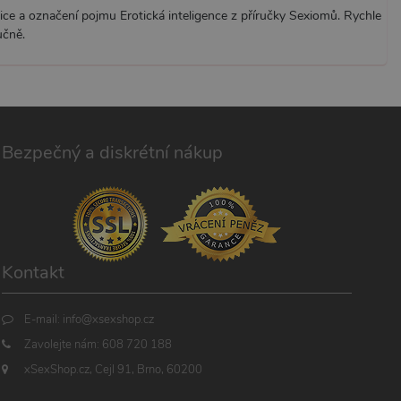
ice a označení pojmu Erotická inteligence z příručky Sexiomů. Rychle
učně.
Bezpečný a diskrétní nákup
Kontakt
E-mail:
info@xsexshop.cz
Zavolejte nám:
608 720 188
xSexShop.cz, Cejl 91, Brno, 60200