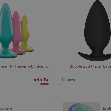
měsíc
předvoleb souhlasu se soubory cookie návštěvníků. Je
sexshop.cz
Cookie-Script.com fungoval správně.
sexshop.cz
1 rok 1
Tento soubor cookie je přidružen k webům používající
měsíc
načtení dalších skriptů a kódu na stránku. Pokud je použ
nezbytně nutný, protože bez něj jiné skripty nemusí f
7 dní
Pro pokračující podporu lepivosti s případy použití COR
azon.com Inc.
Chromium vytváříme další soubory cookie lepivosti pro
dget-
lepivosti založených na trvání s názvem AWSALBCORS (
diator.zopim.com
6
Google reCAPTCHA nastaví při spuštění potřebný sou
ogle LLC
měsíců
za účelem provedení analýzy rizik.
w.google.com
1
Tento soubor cookie obsahuje informace o relaci. Je n
P.net
měsíc
funkčnost webu.
sexshop.cz
NS Novelties Fire Fly Trainer Kit, tréninková sada kolíků
Bubble Butt Player Expe
yprší
Vyprší
Popis
Popis
695 Kč
Skladem
 rok
1 rok
Tento název souboru cookie je spojen s Google Universal Analytics - což je vý
Widget živého chatu nastavuje soubory cookie pro uložení ID živého cha
1
používané analytické služby Google. Tento soubor cookie se používá k rozlišen
identifikaci zařízení napříč návštěvami.
ěsíc
přiřazením náhodně vygenerovaného čísla jako identifikátoru klienta. Je souč
stránku na webu a slouží k výpočtu údajů o návštěvnících, relacích a kampaníc
webů.
 krokem
Erot