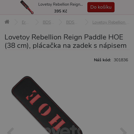
Lovetoy Rebellion Reign Paddle HOE (38 cm), plácačka na zadek s nápisem
MENU
Do košíku
395 Kč
Erotické pomůcky
BDSM pomůcky a sady
BDSM biče, důtky a plácačky
Lovetoy Rebellion Reign Paddle HOE (38 cm), plácačka na zadek s nápisem
Lovetoy Rebellion Reign Paddle HOE
(38 cm), plácačka na zadek s nápisem
Náš kód:
301836