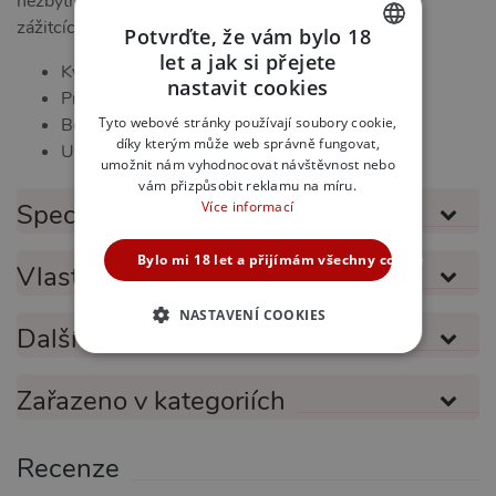
nezbytný doplněk pro každého, kdo touží po nových
zážitcích.
Potvrďte, že vám bylo 18
let a jak si přejete
Kvalitní materiál pro maximální zážitek
CZECH
nastavit cookies
Provokativní design s důrazem na detail
SLOVAK
Tyto webové stránky používají soubory cookie,
Bezpečnost a kontrola
díky kterým může web správně fungovat,
ENGLISH
Univerzální použití
umožnit nám vyhodnocovat návštěvnost nebo
vám přizpůsobit reklamu na míru.
Více informací
Specifikace produktu
Bylo mi 18 let a přijímám všechny cookies
Vlastnosti produktu
NASTAVENÍ COOKIES
Další informace
NEZBYTNĚ NUTNÉ
Zařazeno v kategoriích
ANALYTICKÉ
MARKETINGOVÉ
FUNKČNÍ
Recenze