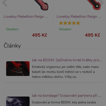
_ga_SX4YNVLNP9
.xsexshop.cz
1 rok 1
Tento s
měsíc
cookie j
přidruž
webům
Lovetoy Rebellion Reign Dual-Branch Paddle (38 cm), plácačka na zadek hadí jazyk
Lovetoy Rebellion Reign Rope Paddle (38 cm), plácačka na zadek
používa
Správce
Google 
načtení 
Skladem
Skladem
skriptů
na strán
495 Kč
495 Kč
Pokud j
použit, l
považov
Články
nezbytn
nutný, 
bez něj 
skripty
fungova
Jak na BDSM: Začínáme tvrdé hrátky pro dospělé (aktualizováno)
správně
Extatický orgasmus po celém těle, sado maso
AWSALBCORS
7 dní
Pro pokr
Amazon.com Inc.
bázeň do morku kostí měnící se v rozkoš a
podpor
widget-
lepivosti
mediator.zopim.com
hebce měkkou dohru. Vítej ve..
případy 
CORS p
aktualiz
Chromi
vytvářím
Jak na bondage? Svazování partnera při sexu aneb co je bondáž
soubory
lepivost
Svazování je forma BDSM, kdy jedna osoba
každou 
těchto f