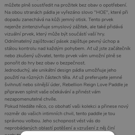
můžete plně soustředit na prožitek bez obav o opotřebení.
Na obou stranách pádla je vyřezáno slovo "HOE", které při
dopadu zanechává na kůži jemný otisk. Tento prvek
nejenže zintenzivňuje smyslový zážitek, ale také přidává
vizuální prvek, který může být součástí vaší hry.
Odnímatelný zajišťovací pásek zajišťuje pevný úchop a
stálou kontrolu nad každým pohybem. Ať už jste začátečník
nebo zkušený uživatel, tento prvek vám umožní plně se
ponořit do hry bez obav o bezpečnost.
Jednoduchý, ale unikátní design pádla umožňuje jeho
použití na různých částech těla. Ať už preferujete jemné
švihnutí nebo silnější úder, Rebellion Reign Love Paddle je
připraven splnit vaše očekávání a přinést vám
nezapomenutelné chvíle.
Pokud hledáte něco, co obohatí vaši kolekci a přinese nový
rozměr do vašich intimních chvil, tento paddle je tou
správnou volbou. Jeho schopnost vést vás do
neprobádaných oblastí potěšení a vzrušení z něj činí