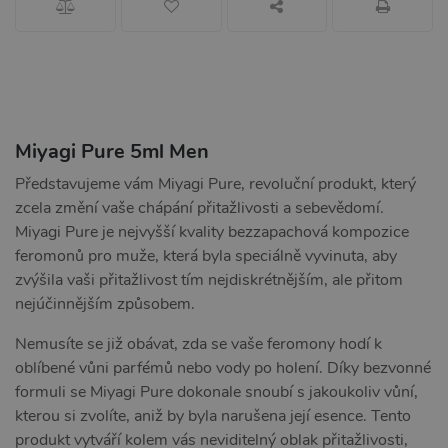
Miyagi Pure 5ml Men
Představujeme vám Miyagi Pure, revoluční produkt, který
zcela změní vaše chápání přitažlivosti a sebevědomí.
Miyagi Pure je nejvyšší kvality bezzapachová kompozice
feromonů pro muže, která byla speciálně vyvinuta, aby
zvýšila vaši přitažlivost tím nejdiskrétnějším, ale přitom
nejúčinnějším způsobem.
Nemusíte se již obávat, zda se vaše feromony hodí k
oblíbené vůni parfémů nebo vody po holení. Díky bezvonné
formuli se Miyagi Pure dokonale snoubí s jakoukoliv vůní,
kterou si zvolíte, aniž by byla narušena její esence. Tento
produkt vytváří kolem vás neviditelný oblak přitažlivosti,