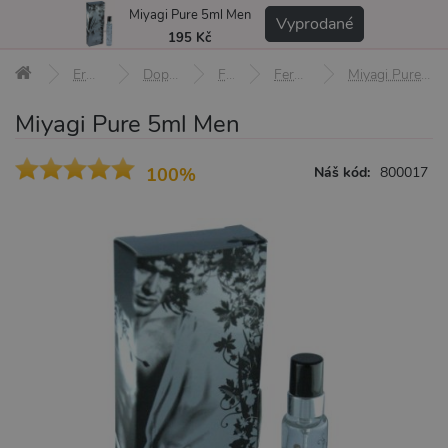
Miyagi Pure 5ml Men
MENU
Vyprodané
195 Kč
Erotické pomůcky
Doplňky a afrodiziaka
Feromony
Feromony pro muže
Miyagi Pure 5ml Men
Miyagi Pure 5ml Men
100%
Náš kód:
800017