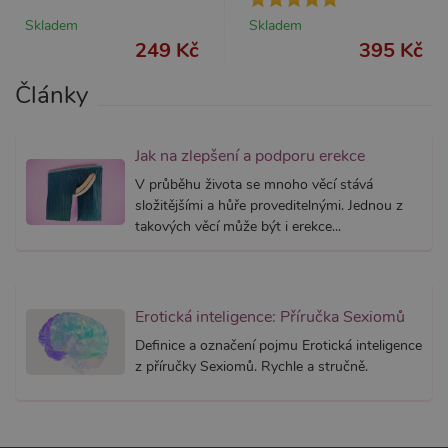
AWSALBCORS
7 dní
Pro pokr
Amazon.com Inc.
Skladem
Skladem
podpor
widget-
249 Kč
395 Kč
lepivosti
mediator.zopim.com
případy 
CORS p
Články
aktualiz
Chromi
vytvářím
soubory
lepivost
Jak na zlepšení a podporu erekce
každou 
těchto f
V průběhu života se mnoho věcí stává
lepivost
založen
složitějšími a hůře proveditelnými. Jednou z
trvání 
takových věcí může být i erekce...
AWSAL
(ALB).
_GRECAPTCHA
6
Google
Google LLC
měsíců
reCAPT
www.google.com
nastaví 
Erotická inteligence: Příručka Sexiomů
spuštěn
potřebn
soubor 
Definice a označení pojmu Erotická inteligence
(_GREC
z příručky Sexiomů. Rychle a stručně.
za účel
provede
analýzy r
PHPSESSID
1
Tento s
PHP.net
měsíc
cookie
.xsexshop.cz