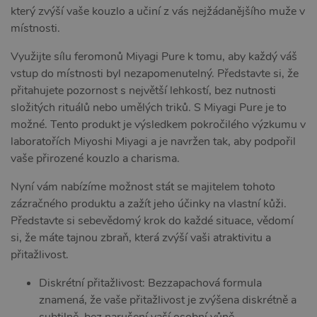
který zvýší vaše kouzlo a učiní z vás nejžádanějšího muže v
místnosti.
Využijte sílu feromonů Miyagi Pure k tomu, aby každý váš
vstup do místnosti byl nezapomenutelný. Představte si, že
přitahujete pozornost s největší lehkostí, bez nutnosti
složitých rituálů nebo umělých triků. S Miyagi Pure je to
možné. Tento produkt je výsledkem pokročilého výzkumu v
laboratořích Miyoshi Miyagi a je navržen tak, aby podpořil
vaše přirozené kouzlo a charisma.
Nyní vám nabízíme možnost stát se majitelem tohoto
zázračného produktu a zažít jeho účinky na vlastní kůži.
Představte si sebevědomý krok do každé situace, vědomí
si, že máte tajnou zbraň, která zvýší vaši atraktivitu a
přitažlivost.
Diskrétní přitažlivost: Bezzapachová formula
znamená, že vaše přitažlivost je zvýšena diskrétně a