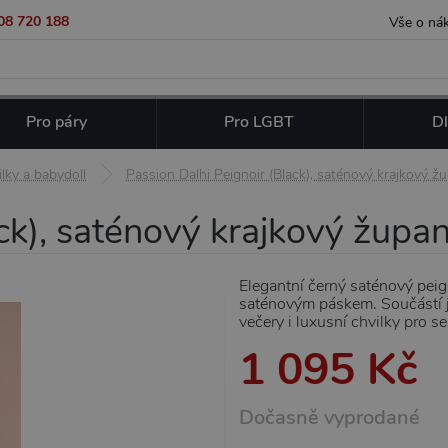
08 720 188
Vše o ná
Pro páry
Pro LGBT
Dl
lky a babydoll
Passion Dalhi Peignoir (Black), saténový krajkový 
ack), saténový krajkový župa
Elegantní černý saténový peig
saténovým páskem. Součástí js
večery i luxusní chvilky pro s
1 095 Kč
Dočasně vyprodané