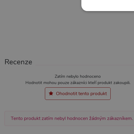
NE
Nezbytně nutné soubory cook
bez nezbytně nutných soubo
Recenze
Název
Pr
CookieScriptConsent
Co
Zatím nebylo hodnoceno
.x
Hodnotit mohou pouze zákazníci kteří produkt zakoupili.
_ga_SX4YNVLNP9
.x
Ohodnotit tento produkt
AWSALBCORS
Am
wi
me
Tento produkt zatím nebyl hodnocen žádným zákazníkem.
_GRECAPTCHA
Go
ww