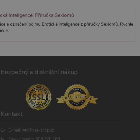
ická inteligence: Příručka Sexiomů
ice a označení pojmu Erotická inteligence z příručky Sexiomů. Rychle
učně.
Bezpečný a diskrétní nákup
Kontakt
E-mail:
info@xsexshop.cz
Zavolejte nám:
608 720 188