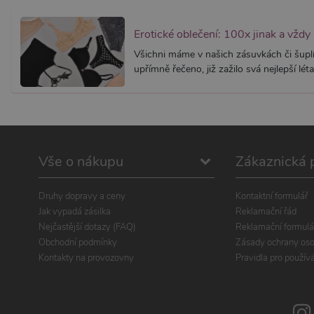
Erotické oblečení: 100x jinak a vždy
Všichni máme v našich zásuvkách či šuplí
upřímně řečeno, již zažilo svá nejlepší léta.
Vše o nákupu
Zákaznická 
Druhy dopravy a ceny
Kontaktní formulář
Jak vypadá zásilka
Reklamační řád
Nejčastější dotazy (FAQ)
Reklamační formulá
Obchodní podmínky
Zásady ochrany oso
Kontakty na provozovny
Pravidla pro použív