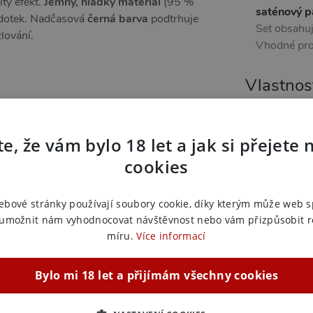
tý efekt.
Jemný, hladký materiál
(95 %
saténový p
a dotek. Nadčasová
černá barva
podtrhuje
Set obsahu
lování.
Vhodné pr
Vlastnos
Pro koho:
p
 krajkou, saténový pásek
Vlastnosti:
e, že vám bylo 18 let a jak si přejete 
cookies
Další in
ěnění
Náš kód:
vi
ebové stránky používají soubory cookie, díky kterým může web 
 noc i chvíle, kdy chcete být jen sama se
Výrobce:
P
 umožnit nám vyhodnocovat návštěvnost nebo vám přizpůsobit 
míru.
Více informací
Zařazeno
Bylo mi 18 let a přijímám všechny cookies
Košilky 
Košilky 