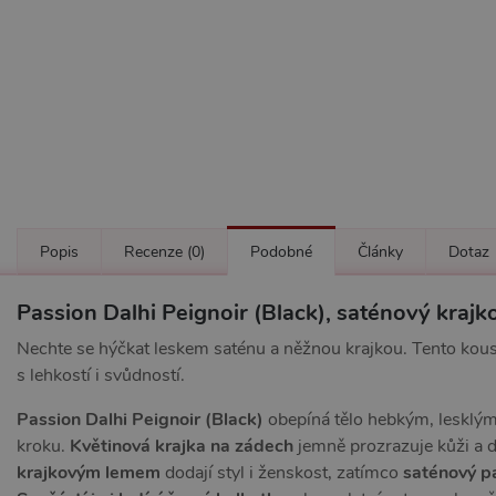
Popis
Recenze
(0)
Podobné
Články
Dotaz
Passion Dalhi Peignoir (Black), saténový kraj
Nechte se hýčkat leskem saténu a něžnou krajkou. Tento kousek
s lehkostí i svůdností.
Passion Dalhi Peignoir (Black)
obepíná tělo hebkým, lesklým 
kroku.
Květinová krajka na zádech
jemně prozrazuje kůži a 
krajkovým lemem
dodají styl i ženskost, zatímco
saténový p