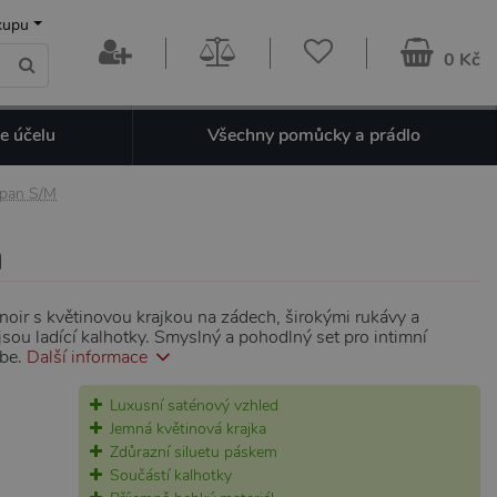
kupu
0 Kč
e účelu
Všechny pomůcky a prádlo
župan S/M
n
noir s květinovou krajkou na zádech, širokými rukávy a
ou ladící kalhotky. Smyslný a pohodlný set pro intimní
ebe.
Další informace
Luxusní saténový vzhled
Jemná květinová krajka
Zdůrazní siluetu páskem
Součástí kalhotky