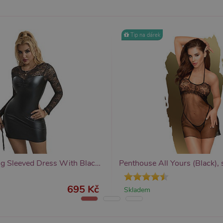
1
Tento soubor cookie obsahuje informace o relaci. Je n
P.net
měsíc
funkčnost webu.
sexshop.cz
Tip na dárek
yprší
Vyprší
Popis
Popis
 rok
1 rok
Tento název souboru cookie je spojen s Google Universal Analytics - což je vý
Widget živého chatu nastavuje soubory cookie pro uložení ID živého cha
1
používané analytické služby Google. Tento soubor cookie se používá k rozlišen
identifikaci zařízení napříč návštěvami.
ěsíc
přiřazením náhodně vygenerovaného čísla jako identifikátoru klienta. Je souč
stránku na webu a slouží k výpočtu údajů o návštěvnících, relacích a kampaníc
webů.
Subblime Long Sleeved Dress With Black Lace, šaty s dlouhým rukávem
695 Kč
Skladem