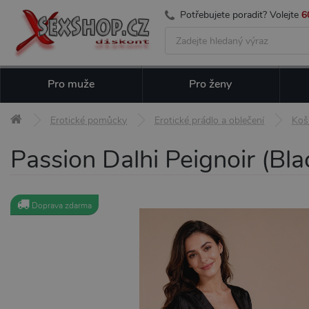
Potřebujete poradit? Volejte
6
Pro muže
Pro ženy
Erotické pomůcky
Erotické prádlo a oblečení
Koši
Passion Dalhi Peignoir (Bl
Doprava zdarma