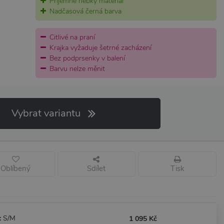
Příjemně hebký materiál
Nadčasová černá barva
Citlivé na praní
Krajka vyžaduje šetrné zacházení
Bez podprsenky v balení
Barvu nelze měnit
Vybrat variantu
Oblíbený
Sdílet
Tisk
:
S/M
1 095 Kč