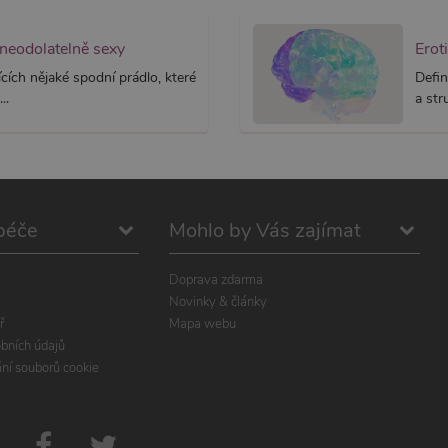
 neodolatelně sexy
Erot
cích nějaké spodní prádlo, které
Defin
..
a str
péče
Mohlo by Vás zajímat
Doprava zdarma
Novinky & články
ř
Mapa webu
bních údajů
ání souborů cookie