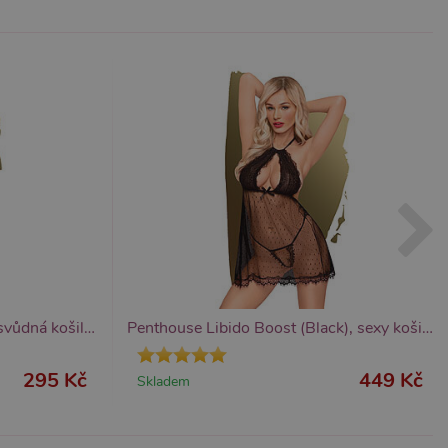
ezbytný pro správnou
znamná aktualizace běžněji
tu Zopim používaného k
í jedinečných uživatelů
ástí každého požadavku na
h pro analytické přehledy
Penthouse All Yours (Black), svůdná košilka
Penthouse Libido Boost (Black), sexy košilka s výstřihem
295 Kč
449 Kč
Skladem