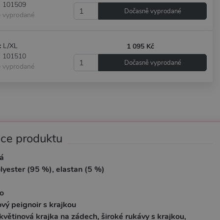
: 101509
Dočasně vyprodané
 vyprodané
:
L/XL
1 095 Kč
: 101510
Dočasně vyprodané
 vyprodané
ace produktu
á
lyester (95 %), elastan (5 %)
o
vý peignoir s krajkou
květinová krajka na zádech, široké rukávy s krajkou,