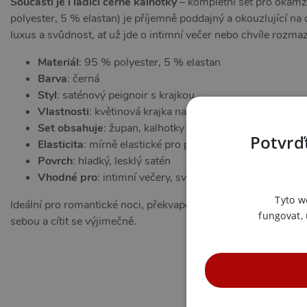
Součástí je i ladící černé kalhotky
– kompletní set pro okamži
polyester, 5 % elastan) je příjemně poddajný a okouzlující n
luxus a svůdnost, ať už jde o intimní večer nebo chvíle rozmaz
Materiál
: 95 % polyester, 5 % elastan
Barva
: černá
Styl
: saténový peignoir s krajkou
Vlastnosti
: květinová krajka na zádech, široké rukávy s
Set obsahuje
: župan, kalhotky
Potvrďt
Elasticita
: mírně elastické pro pohodlné padnutí
Povrch
: hladký, lesklý satén
Vhodné pro
: intimní večery, svatební výbavu, sebeodm
Tyto w
Ideální pro romantické noci, překvapení pro partnera, svatební
fungovat,
sebou a cítit se výjimečně.