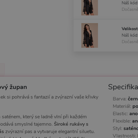
Náš kód
Dočasně
Velikost
Náš kód
Dočasně
Specifik
kový župan
 si pohrává s fantazií a zvýrazní vaše křivky
Barva:
čern
Materiál:
po
Elastic:
ano
saténem, který se ladně vlní při každém
Flexible:
an
dodává smyslné tajemno.
Široké rukávy s
Styl:
saténo
ás
zvýrazní pas a vytvaruje elegantní siluetu.
Vlastnosti: