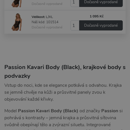
Dočasně vyprodané
Dočasně vyprodané
1 095 Kč
Velikost:
L/XL
Náš kód: 101514
Dočasně vyprodané
Dočasně vyprodané
Passion Kavari Body (Black), krajkové body s
podvazky
Vstup do noci, kde se elegance potkává s odvahou. Krajka
se jemně chvěje na kůži a průsvitné panely zvou k
objevování každé křivky.
Model
Passion Kavari Body (Black)
od značky
Passion
si
pohrává s kontrasty – jemná krajka a průsvitná síťovina
svůdně obepínají tělo a zvýrazní siluetu. Integrované