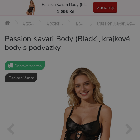
Passion Kavari Body (Black), krajkové body s podvazky
MENU
Varianty
1 095 Kč
Erotické pomůcky
Erotické prádlo a oblečení
Erotické body
Passion Kavari Body (Black), krajkové body s podvazky S/M
Passion Kavari Body (Black), krajkové
body s podvazky
Doprava zdarma
Poslední šance