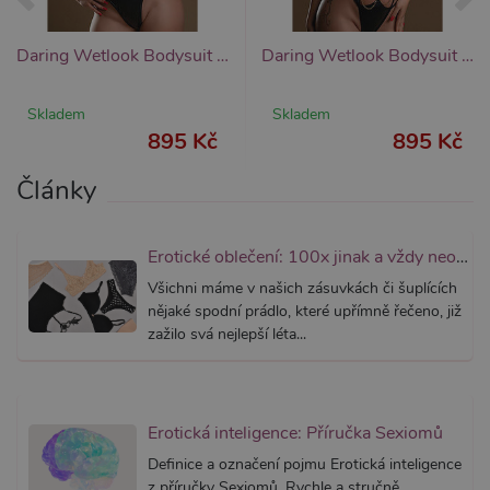
skripty
fungova
správně
Daring Wetlook Bodysuit with Open Cup, dámský body s otevřenými košíčky
Daring Wetlook Bodysuit with Chain, dámský body s řetízky
AWSALBCORS
7 dní
Pro pokr
Amazon.com Inc.
podpor
widget-
lepivosti
mediator.zopim.com
případy 
Skladem
Skladem
CORS p
895 Kč
895 Kč
aktualiz
Chromi
vytvářím
Články
soubory
lepivost
každou 
těchto f
lepivost
Erotické oblečení: 100x jinak a vždy neodolatelně sexy
založen
trvání 
Všichni máme v našich zásuvkách či šuplících
AWSAL
nějaké spodní prádlo, které upřímně řečeno, již
(ALB).
zažilo svá nejlepší léta...
_GRECAPTCHA
6
Google
Google LLC
měsíců
reCAPT
www.google.com
nastaví 
spuštěn
potřebn
soubor 
Erotická inteligence: Příručka Sexiomů
(_GREC
za účel
Definice a označení pojmu Erotická inteligence
provede
analýzy r
z příručky Sexiomů. Rychle a stručně.