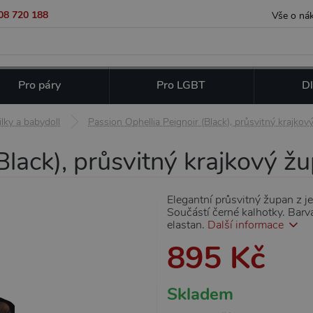
08 720 188
Vše o ná
Pro páry
Pro LGBT
Dl
lky a babydoll
Passion Ophellia Peignoir (Black), průsvitný krajko
Black), průsvitný krajkový ž
Elegantní průsvitný župan z j
Součástí černé kalhotky. Barva
elastan.
Další informace
895 Kč
Skladem