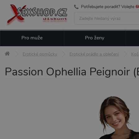
Potřebujete poradit? Volejte
6
Pro muže
Pro ženy
Erotické pomůcky
Erotické prádlo a oblečení
Koši
Passion Ophellia Peignoir (