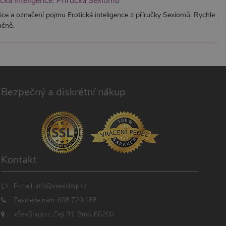
ická inteligence: Příručka Sexiomů
ice a označení pojmu Erotická inteligence z příručky Sexiomů. Rychle
učně.
Bezpečný a diskrétní nákup
Kontakt
E-mail:
info@xsexshop.cz
Zavolejte nám:
608 720 188
xSexShop.cz, Cejl 91, Brno, 60200