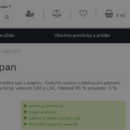
kupu
0 Kč
e účelu
Všechny pomůcky a prádlo
vý župan S/M
upan
emného tylu s krajkou, širokými rukávy a saténovým páskem.
 černá, velikosti S/M a L/XL. Materiál 95 % polyester, 5 %
Jemný průsvitný tyl
Krajkové detaily
Saténový pásek zvýrazní pas
Pohodlně elastický materiál