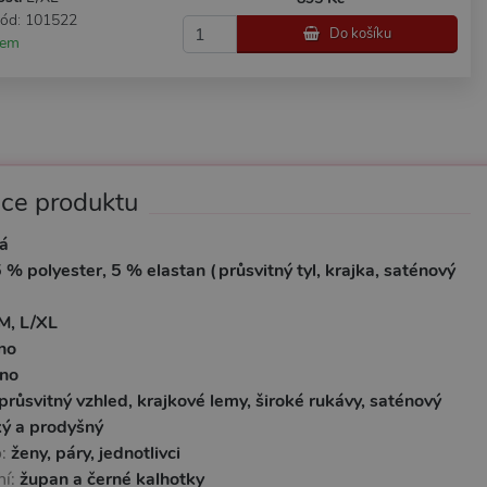
kód: 101522
Do košíku
dem
ace produktu
á
 % polyester, 5 % elastan (průsvitný tyl, krajka, saténový
M, L/XL
no
no
průsvitný vzhled, krajkové lemy, široké rukávy, saténový
ký a prodyšný
o:
ženy, páry, jednotlivci
ní:
župan a černé kalhotky