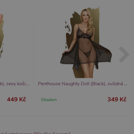
znamná aktualizace běžněji
tu Zopim používaného k
í jedinečných uživatelů
ástí každého požadavku na
h pro analytické přehledy
Penthouse Libido Boost (Black), sexy košilka s výstřihem
Penthouse Naughty Doll (Black), svůdná košilka
449 Kč
349 Kč
Skladem