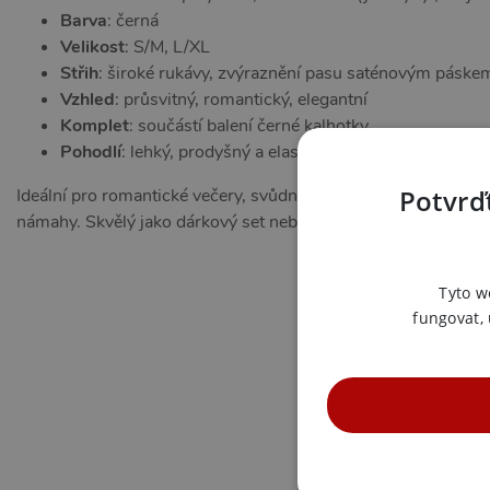
Barva
: černá
Velikost
: S/M, L/XL
Střih
: široké rukávy, zvýraznění pasu saténovým páske
Vzhled
: průsvitný, romantický, elegantní
Komplet
: součástí balení černé kalhotky
Pohodlí
: lehký, prodyšný a elastický materiál
Potvrďt
Ideální pro romantické večery, svůdné chvíle ve dvou i sebev
námahy. Skvělý jako dárkový set nebo decentní doplněk vašeh
Tyto w
fungovat,