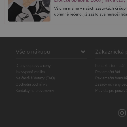
Erotické oblečení: 100x jinak a vždy
Všichni máme v našich zásuvkách či šuplí
upřímně řečeno, již zažilo svá nejlepší léta.
Vše o nákupu
Zákaznická 
Druhy dopravy a ceny
Kontaktní formulář
Jak vypadá zásilka
Reklamační řád
Nejčastější dotazy (FAQ)
Reklamační formulá
Obchodní podmínky
Zásady ochrany oso
Kontakty na provozovny
Pravidla pro použív