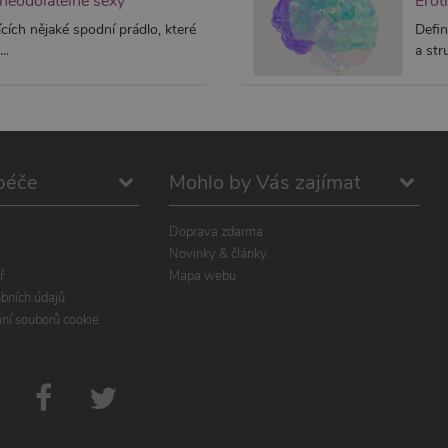
 neodolatelně sexy
Erot
cích nějaké spodní prádlo, které
Defin
..
a str
péče
Mohlo by Vás zajímat
Doprava zdarma
Novinky & články
ř
Mapa webu
bních údajů
ání souborů cookie