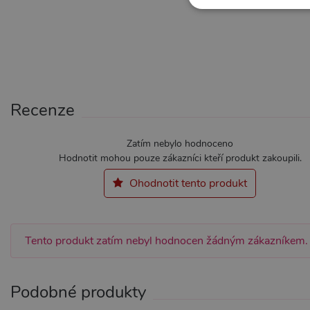
NE
Nezbytně nutné soubory cook
Recenze
bez nezbytně nutných soubo
Název
Pr
Zatím nebylo hodnoceno
CookieScriptConsent
Co
Hodnotit mohou pouze zákazníci kteří produkt zakoupili.
.x
Ohodnotit tento produkt
_ga_SX4YNVLNP9
.x
AWSALBCORS
Am
Tento produkt zatím nebyl hodnocen žádným zákazníkem.
wi
me
_GRECAPTCHA
Go
ww
Podobné produkty
PHPSESSID
PH