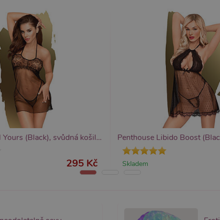
měsíc
funkčnost webu.
sexshop.cz
yprší
Vyprší
Popis
Popis
 rok
1 rok
Tento název souboru cookie je spojen s Google Universal Analytics - což je vý
Widget živého chatu nastavuje soubory cookie pro uložení ID živého cha
1
používané analytické služby Google. Tento soubor cookie se používá k rozlišen
identifikaci zařízení napříč návštěvami.
ěsíc
přiřazením náhodně vygenerovaného čísla jako identifikátoru klienta. Je souč
stránku na webu a slouží k výpočtu údajů o návštěvnících, relacích a kampaníc
webů.
Penthouse All Yours (Black), svůdná košilka
295 Kč
Skladem