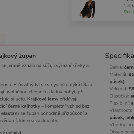
Náš 
Skla
Specifik
rajkový župan
se jemně vznáší na kůži, zvýrazní křivky a
Barva:
čern
Materiál:
95
pásek)
osti. Průsvitný tyl se smyslně dotýká těla a
Velikost:
S/
jí uvolněnou eleganci a ladný pohyb při
Elastický:
a
luje siluetu.
Krajkové lemy
přidávají
Flexibilní:
a
dicí černé kalhotky
– kompletní vzhled bez
Vlastnosti:
 elastan)
se župan pohodlně přizpůsobí a
pásek, leh
vědomí, které si zasloužíte.
Vhodné pr
Obsah bale
vé detaily)