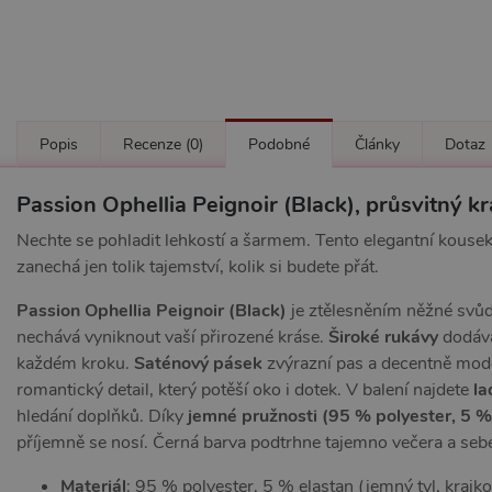
Popis
Recenze
(0)
Podobné
Články
Dotaz
Passion Ophellia Peignoir (Black), průsvitný k
Nechte se pohladit lehkostí a šarmem. Tento elegantní kousek 
zanechá jen tolik tajemství, kolik si budete přát.
Passion Ophellia Peignoir (Black)
je ztělesněním něžné svůdn
nechává vyniknout vaší přirozené kráse.
Široké rukávy
dodáva
každém kroku.
Saténový pásek
zvýrazní pas a decentně mode
romantický detail, který potěší oko i dotek. V balení najdete
la
hledání doplňků. Díky
jemné pružnosti (95 % polyester, 5 %
příjemně se nosí. Černá barva podtrhne tajemno večera a sebe
Materiál
: 95 % polyester, 5 % elastan (jemný tyl, krajko