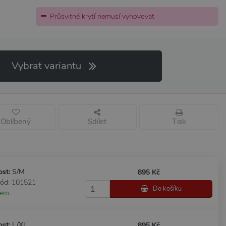
Průsvitné krytí nemusí vyhovovat
Vybrat variantu
Oblíbený
Sdílet
Tisk
ost:
S/M
895 Kč
kód: 101521
Do košíku
dem
ost:
L/XL
895 Kč