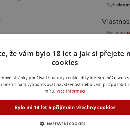
Styl:
elegan
m
Vlastnos
Pro koho:
p
Vlastnosti:
e, že vám bylo 18 let a jak si přejete 
ědomé domácí chvilky, kdy chcete zazářit bez
Další in
o erotického šatníku.
cookies
Náš kód:
vi
Výrobce:
P
ebové stránky používají soubory cookie, díky kterým může web 
 umožnit nám vyhodnocovat návštěvnost nebo vám přizpůsobit 
Zařazeno
míru.
Více informací
Košilky 
Bylo mi 18 let a přijímám všechny cookies
Košilky 
Košilky 
Košilky 
NASTAVENÍ COOKIES