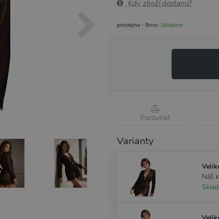
Kdy zboží dostanu?
prodejna - Brno:
Skladem
Porovnat
Varianty
Velik
Náš 
Skla
Velik