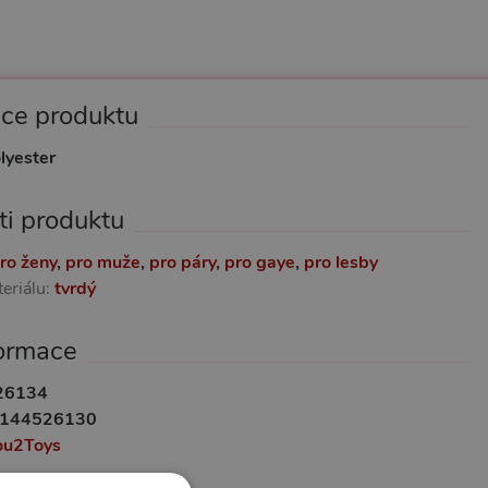
ace produktu
lyester
ti produktu
ro ženy
,
pro muže
,
pro páry
,
pro gaye
,
pro lesby
eriálu:
tvrdý
formace
26134
144526130
ou2Toys