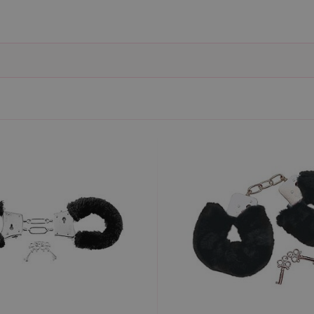
ie umožňují základní funkce webových stránek, jako je přihlášení uživatele a správa 
rů cookie správně používat.
ovider / Doména
Vyprší
Popis
1 rok 1
Tento soubor cookie používá služba Cookie-Script.co
okieScript
měsíc
předvoleb souhlasu se soubory cookie návštěvníků. Je
sexshop.cz
Cookie-Script.com fungoval správně.
sexshop.cz
1 rok 1
Tento soubor cookie je přidružen k webům používající
měsíc
načtení dalších skriptů a kódu na stránku. Pokud je použ
nezbytně nutný, protože bez něj jiné skripty nemusí f
7 dní
Pro pokračující podporu lepivosti s případy použití COR
azon.com Inc.
Chromium vytváříme další soubory cookie lepivosti pro
dget-
lepivosti založených na trvání s názvem AWSALBCORS (
diator.zopim.com
6
Google reCAPTCHA nastaví při spuštění potřebný sou
ogle LLC
měsíců
za účelem provedení analýzy rizik.
w.google.com
1
Tento soubor cookie obsahuje informace o relaci. Je n
P.net
měsíc
funkčnost webu.
sexshop.cz
yprší
Vyprší
Popis
Popis
 rok
1 rok
Tento název souboru cookie je spojen s Google Universal Analytics - což je vý
Widget živého chatu nastavuje soubory cookie pro uložení ID živého cha