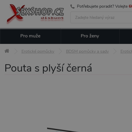
Potřebujete poradit? Volejte
6
Pro muže
Pro ženy
Erotické pomůcky
BDSM pomůcky a sady
Erotic
Pouta s plyší černá