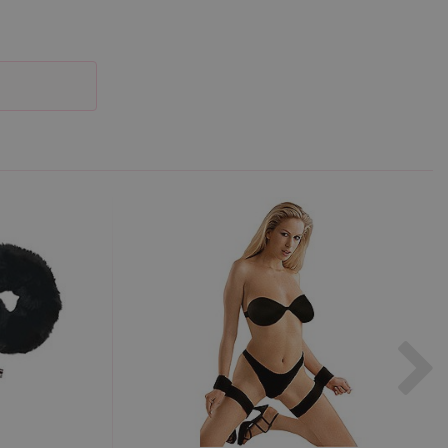
účtu. Webové stránky nelze
m k zapamatování
 nutné, aby banner cookie
m Správce značek Google k
it, lze jej považovat za
ungovat správně.
S po aktualizaci
 každou z těchto funkcí
ALB).
bor cookie (_GRECAPTCHA)
ezbytný pro správnou
znamná aktualizace běžněji
tu Zopim používaného k