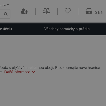
kupu
0 Kč
e účelu
Všechny pomůcky a prádlo
 Pouta s plyší vám nabídnou obojí. Prozkoumejte nové hranice
em.
Další informace