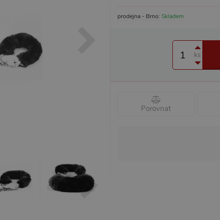
prodejna - Brno:
Skladem
ks
Porovnat