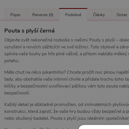
Popis
Recenze
(0)
Podobné
Články
Dotaz
Pouta s plyší černá
Objevte svět nekonečné rozkoše s našimi Pouty s plyší – doko
vzrušení a nových zážitcích ve své ložnici. Tyto stylové a zá
splnila vaše touhy po hře plné vášně, a přitom nabídla měkký
potahu.
Máte chuť na něco pikantního? Chcete prožít noc plnou napětí
tady, aby obohatila vaše intimní chvíle a přidala trochu toho 
klíčky a bezpečnostní uvolňovací páčkou vám tyto pouta nabí
bezpečností.
Každý detail je důkladně promyšlen, od snímatelných plyšový
konstrukci, která zajistí, že vaše hry budou vždy bezpečné a p
nebo zkušený badatel, Pouta s plyší jsou ideálním společníke