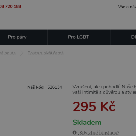
08 720 188
Vše o ná
Pro páry
Pro LGBT
Dl
ká pouta
Pouta s plyší černá
Vzrušení, ale i pohodlí. Naše
Náš kód:
526134
vaší intimitě s důvěrou a styl
295 Kč
Skladem
Kdy zboží dostanu?