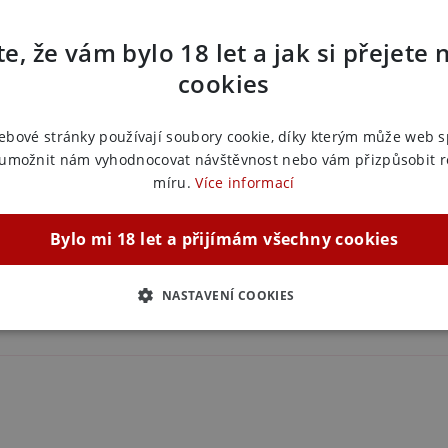
stnému životu. Objednejte si Pouta s plyší
Zařazeno
družství!
e, že vám bylo 18 let a jak si přejete 
Erotická
í a zabraňuje podráždění pokožky, aniž by to
cookies
Erotická
Erotická
stický pocit, ale zároveň nabízí bezpečnostní
Erotická
ebové stránky používají soubory cookie, díky kterým může web 
 umožnit nám vyhodnocovat návštěvnost nebo vám přizpůsobit 
u pouta snadno udržovatelná a čistá, což je
míru.
Více informací
což z nich dělá univerzální doplněk pro
Bylo mi 18 let a přijímám všechny cookies
ajistí, že vaše hrátky zůstanou jen mezi vámi
ry do vaší intimity.
NASTAVENÍ COOKIES
ZBYTNĚ NUTNÉ
ANALYTICKÉ
MARKETINGOVÉ
F
Nezbytně nutné
Analytické
Marketingové
Funkční