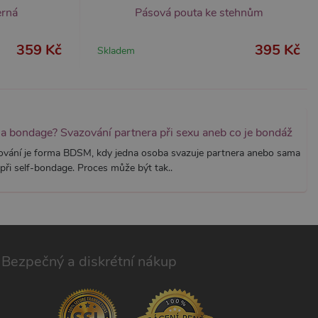
í jedinečných uživatelů
erná
Pásová pouta ke stehnům
ástí každého požadavku na
h pro analytické přehledy
359 Kč
395 Kč
Skladem
na bondage? Svazování partnera při sexu aneb co je bondáž
ování je forma BDSM, kdy jedna osoba svazuje partnera anebo sama
při self-bondage. Proces může být tak..
Bezpečný a diskrétní nákup