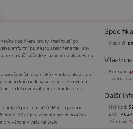
Specifik
nalým doplňkem pro ty, kteří touží po
Materiál:
po
roveň komfortní pouta jsou navržena tak, aby
 dotek na vaší kůži díky luxusnímu plyšovému
Vlastnos
Pro koho:
p
 a vzrušujících okamžiků? Pouta s plyší jsou
Tvrdost mat
tajemného koření do vaší ložnice. Se dvěma
zí perfektní rovnováhu mezi kontrolou a
Další in
Náš kód:
5
ch potahů pro snadné čištění po pevnou
EAN:
4024
říjemné. Ať už jste v těchto hrách nováček
Výrobce:
Y
m pro všechny vaše fantazie.