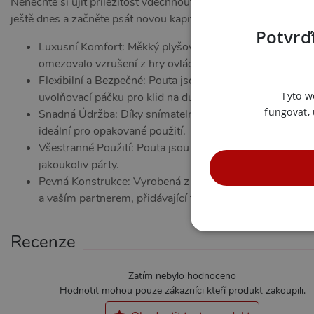
Nenechte si ujít příležitost vdechnout nový život vašemu milo
ještě dnes a začněte psát novou kapitolu plnou vášně a dobro
Potvrďt
Luxusní Komfort: Měkký plyšový potah dodává na pohodl
omezovalo vzrušení z hry ovládání.
Flexibilní a Bezpečné: Pouta jsou uzamykatelná pro reali
Tyto w
uvolňovací páčku pro klid na duši.
fungovat,
Snadná Údržba: Díky snímatelným plyšovým potahům jso
ideální pro opakované použití.
Všestranné Použití: Pouta jsou vhodná pro muže i ženy, 
jakoukoliv párty.
Pevná Konstrukce: Vyrobená z odolné oceli, tato pouta z
a vaším partnerem, přidávající tak prvek tajemství a důvě
NE
Recenze
Zatím nebylo hodnoceno
Hodnotit mohou pouze zákazníci kteří produkt zakoupili.