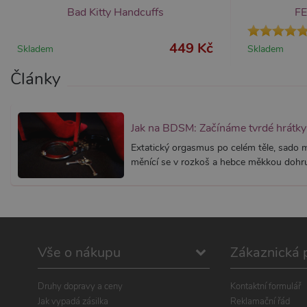
.xsexshop.cz
.xsexshop.cz
Bad Kitty Handcuffs
FE
m
449 Kč
Skladem
Skladem
Články
Jak na BDSM: Začínáme tvrdé hrátky 
Extatický orgasmus po celém těle, sado
měnící se v rozkoš a hebce měkkou dohru.
Vše o nákupu
Zákaznická 
Druhy dopravy a ceny
Kontaktní formulář
Jak vypadá zásilka
Reklamační řád