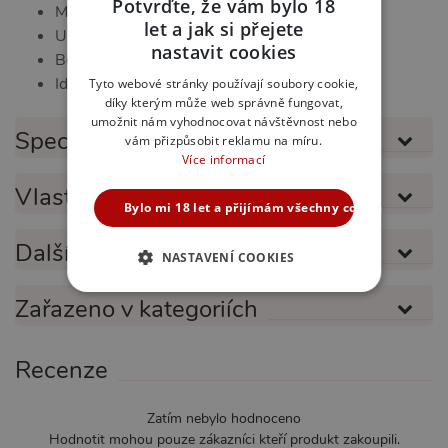
Potvrďte, že vám bylo 18
Maximální smyslové soustředění
let a jak si přejete
Univerzální pohodlí
CZECH
nastavit cookies
Bezpečný a vzrušující design
SLOVAK
Ideální pro páry
Tyto webové stránky používají soubory cookie,
díky kterým může web správně fungovat,
ENGLISH
umožnit nám vyhodnocovat návštěvnost nebo
Specifikace produktu
vám přizpůsobit reklamu na míru.
Více informací
Vlastnosti produktu
Bylo mi 18 let a přijímám všechny cookies
Další informace
NASTAVENÍ COOKIES
NEZBYTNĚ NUTNÉ
Zařazeno v kategoriích
ANALYTICKÉ
Recenze
MARKETINGOVÉ
FUNKČNÍ
Zatím nebylo hodnoceno
Hodnotit mohou pouze zákazníci kteří produkt zakoupili.