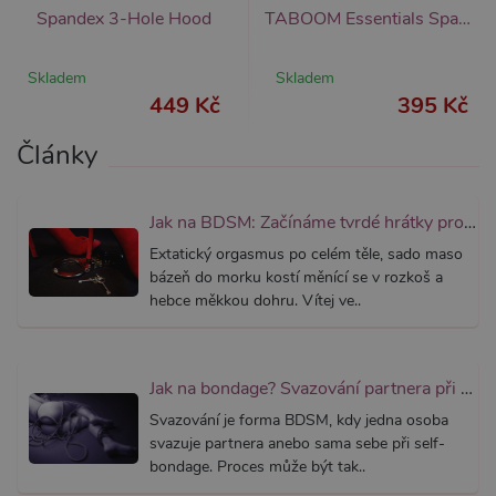
přidruž
Spandex 3-Hole Hood
TABOOM Essentials Spandex Hood (Black), fetish kukla s očima a pusou
webům
používa
Správce
Skladem
Skladem
Google 
načtení 
449 Kč
395 Kč
skriptů
na strán
Pokud j
Články
použit, l
považov
nezbytn
nutný, 
bez něj 
Jak na BDSM: Začínáme tvrdé hrátky pro dospělé (aktualizováno)
skripty
fungova
Extatický orgasmus po celém těle, sado maso
správně
bázeň do morku kostí měnící se v rozkoš a
AWSALBCORS
7 dní
Pro pokr
Amazon.com Inc.
hebce měkkou dohru. Vítej ve..
podpor
widget-
lepivosti
mediator.zopim.com
případy 
CORS p
aktualiz
Jak na bondage? Svazování partnera při sexu aneb co je bondáž
Chromi
vytvářím
Svazování je forma BDSM, kdy jedna osoba
soubory
lepivost
svazuje partnera anebo sama sebe při self-
každou 
bondage. Proces může být tak..
těchto f
lepivost
založen